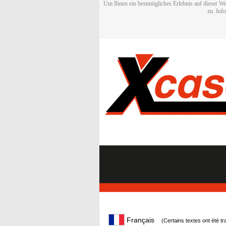
Um Ihnen ein bestmögliches Erlebnis auf dieser We
zu. Inf
Français
(Certains textes ont été t