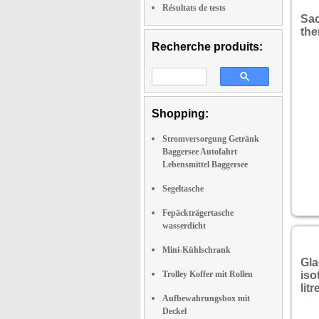
Résultats de tests
Sac
the
Recherche produits:
Shopping:
Stromversorgung Getränk
Baggersee Autofahrt
Lebensmittel Baggersee
Segeltasche
Fepäckträgertasche
wasserdicht
Mini-Kühlschrank
Gla
Trolley Koffer mit Rollen
iso
litr
Aufbewahrungsbox mit
Deckel