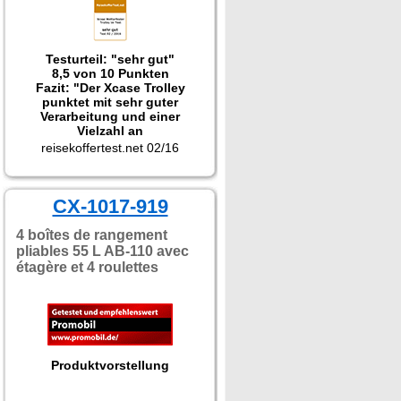
Testurteil: "sehr gut"
8,5 von 10 Punkten
Fazit: "Der Xcase Trolley
punktet mit sehr guter
Verarbeitung und einer
Vielzahl an
Polsterungselementen.
reisekoffertest.net 02/16
Anwender, welche häufig
empfindliche Geräte
transportieren wollen, finden
in dem getesteten Modell
CX-1017-919
einen zuverlässigen
Reisebegleiter."
4 boîtes de rangement
pliables 55 L AB-110 avec
étagère et 4 roulettes
Produktvorstellung