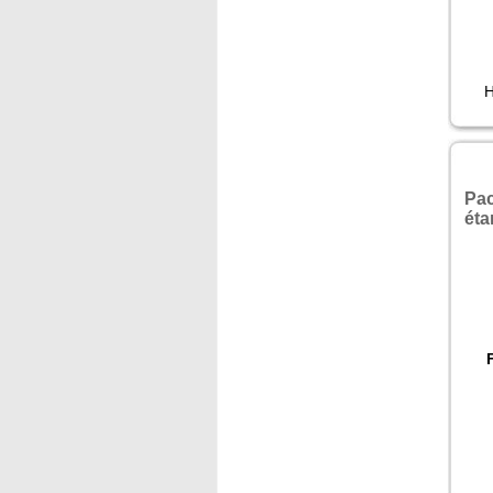
H
Pac
ét