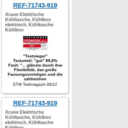
REF-71743-919
Xcase Elektrische
Kühltasche, Kühlbox
elektrisch, Kühltasche
Kühlbox
"Testsieger"
Testurteil: "gut" 89,8%
Fazit: "... glänzte durch ihre
Flexibilität, das große
Fassungsvermögen und die
zahlreichen
Verstauungsmöglichkeiten."
ETM Testmagazin 06/12
REF-71743-919
Xcase Elektrische
Kühltasche, Kühlbox
elektrisch, Kühltasche
Kühlbox