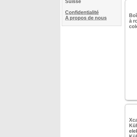
Suisse
Confidentialité
Boî
A propos de nous
à r
col
Xca
Küh
ele
Kü