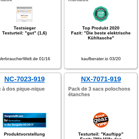
Testsieger
Top Produkt 2020
Testurteil: "gut" (1,6)
Fazit: "Die beste elektrische
Kühltasche"
VerbraucherWelt.de 01/16
kaufberater.io 03/20
NC-7023-919
NX-7071-919
 à dos pique-nique
Pack de 3 sacs polochons
étanches
Produktvorstellung
Testurteil: "Kauftipp"