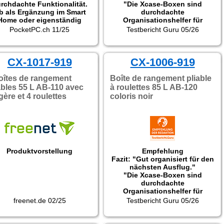
rchdachte Funktionalität.
"Die Xcase-Boxen sind
b als Ergänzung im Smart
durchdachte
Home oder eigenständig
Organisationshelfer für
rieben: Das Gerät ist ideal
unterschiedliche
PocketPC.ch 11/25
Testbericht Guru 05/26
geeignet für
Einsatzzwecke. Verstauen,
Ferienunterkünfte,
organisieren, kategorisieren
weitwohnungen oder als
und das alles möglichst
tfalllösung. Zahlencodes
CX-1017-919
überschaubar. Gerade als
CX-1006-919
mit unterschiedlicher
Campingbox faltbar oder
tigkeit lassen sich bequem
mobile Kofferraumlösung
oîtes de rangement
Boîte de rangement pliable
d ausschliesslich per App
spielen sie ihre Stärken
ables 55 L AB-110 avec
à roulettes 85 L AB-120
inrichten. Über Bluetooth
überzeugend aus und sind
gère et 4 roulettes
coloris noir
der via Gateway kann der
dabei leistbar."
resor auch aus der Ferne
tsperrt werden - ganz ohne
hysischen Schlüssel oder
ändige Cloudverbindung."
Produktvorstellung
Empfehlung
Fazit: "Gut organisiert für den
nächsten Ausflug."
"Die Xcase-Boxen sind
durchdachte
Organisationshelfer für
unterschiedliche
freenet.de 02/25
Testbericht Guru 05/26
Einsatzzwecke. Verstauen,
organisieren, kategorisieren
und das alles möglichst