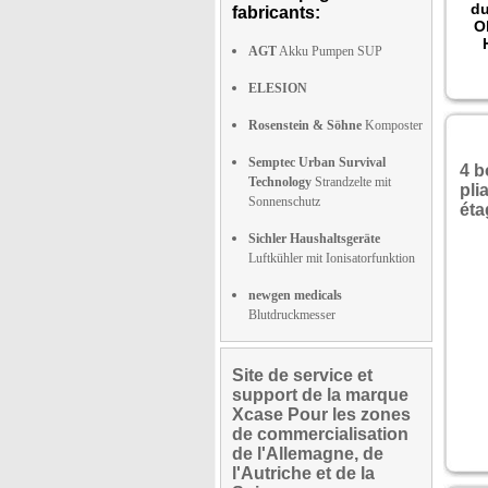
du
fabricants:
O
AGT
Akku Pumpen SUP
bet
ELESION
Z
Rosenstein & Söhne
Komposter
No
Semptec Urban Survival
Gül
4 b
Technology
Strandzelte mit
un
pli
e
Sonnenschutz
éta
o
T
Sichler Haushaltsgeräte
en
Luftkühler mit Ionisatorfunktion
p
st
newgen medicals
Blutdruckmesser
Site de service et
support de la marque
Xcase Pour les zones
de commercialisation
de l'Allemagne, de
l'Autriche et de la