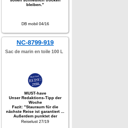
sollen schließlich trocken
bleiben."
DB mobil 04/16
NC-8799-919
Sac de marin en toile 100 L
MUST-have
Unser Redaktions-Tipp der
Woche
Fazit: "Stauraum für die
nächste Reise ist garantiert ...
Außerdem punktet der
Rucksack mit einem
Reiselust 27/19
hochwertigen und robusten