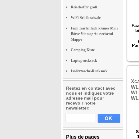
Reisekoffer groß
WiFi-Schlüsselsafe
Faz
Fach Kartenfach kleines Mini
b
Börse Vintage Ausweisetui
Mappe
Par
Camping Kiste
vor
Laptoprucksack
Isoliertasche-Rucksack
Xca
WL
Restez en contact avec
WL
nous et indiquez votre
adresse mail pour
WL
recevoir notre
newsletter:
S
Plus de pages