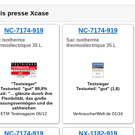
is presse Xcase
NC-7174-919
NC-7174-919
 isotherme
Sac isotherme
rmoélectrique 35 L
thermoélectrique 35 L
"Testsieger"
Testsieger
Testurteil: "gut" 89,8%
Testurteil: "gut" (1,6)
zit: "... glänzte durch ihre
Flexibilität, das große
ssungsvermögen und die
zahlreichen
rstauungsmöglichkeiten."
ETM Testmagazin 06/12
VerbraucherWelt.de 01/16
NC-7174-919
NX-1182-919