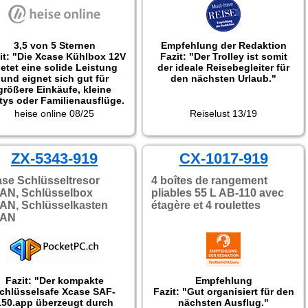
3,5 von 5 Sternen
Empfehlung der Redaktion
it: "Die Xcase Kühlbox 12V
Fazit: "Der Trolley ist somit
ietet eine solide Leistung
der ideale Reisebegleiter für
und eignet sich gut für
den nächsten Urlaub."
größere Einkäufe, kleine
tys oder Familienausflüge.
Aufgrund des großen
heise online 08/25
Reiselust 13/19
Volumens empfehlen wir,
gekühlte Lebensmittel und
Getränke zu verwenden."
ZX-5343-919
CX-1017-919
se Schlüsseltresor
4 boîtes de rangement
AN, Schlüsselbox
pliables 55 L AB-110 avec
AN, Schlüsselkasten
étagère et 4 roulettes
AN
Fazit: "Der kompakte
Empfehlung
chlüsselsafe Xcase SAF-
Fazit: "Gut organisiert für den
150.app überzeugt durch
nächsten Ausflug."