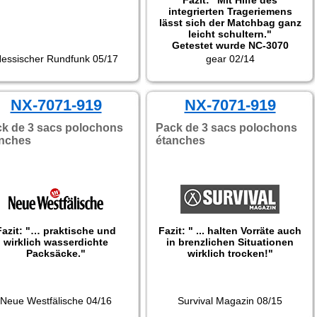
Fazit: "Mit Hilfe des
integrierten Trageriemens
lässt sich der Matchbag ganz
leicht schultern."
Getestet wurde NC-3070
essischer Rundfunk 05/17
gear 02/14
NX-7071-919
NX-7071-919
k de 3 sacs polochons
Pack de 3 sacs polochons
anches
étanches
Fazit: "… praktische und
Fazit: " ... halten Vorräte auch
wirklich wasserdichte
in brenzlichen Situationen
Packsäcke."
wirklich trocken!"
Neue Westfälische 04/16
Survival Magazin 08/15