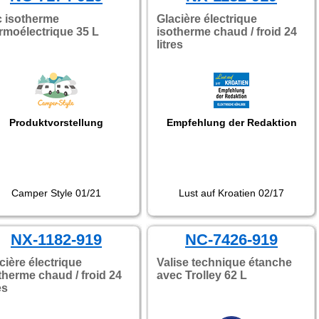
 isotherme
Glacière électrique
rmoélectrique 35 L
isotherme chaud / froid 24
litres
Produktvorstellung
Empfehlung der Redaktion
Camper Style 01/21
Lust auf Kroatien 02/17
NX-1182-919
NC-7426-919
cière électrique
Valise technique étanche
therme chaud / froid 24
avec Trolley 62 L
es