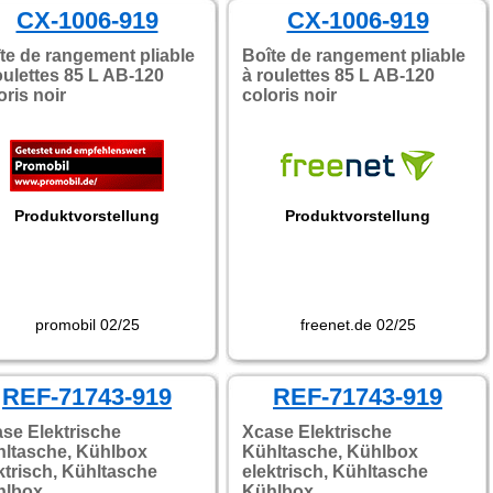
CX-1006-919
überschaubar. Gerade als
CX-1006-919
Campingbox faltbar oder
mobile Kofferraumlösung
te de rangement pliable
Boîte de rangement pliable
spielen sie ihre Stärken
oulettes 85 L AB-120
à roulettes 85 L AB-120
überzeugend aus und sind
oris noir
coloris noir
dabei leistbar."
Produktvorstellung
Produktvorstellung
promobil 02/25
freenet.de 02/25
REF-71743-919
REF-71743-919
se Elektrische
Xcase Elektrische
ltasche, Kühlbox
Kühltasche, Kühlbox
ktrisch, Kühltasche
elektrisch, Kühltasche
hlbox
Kühlbox