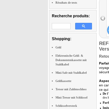
Résultats de tests
Recherche produits:
Shopping:
REF
Geld
Vers
Elektronische Geld- &
Retou
Dokumentenkassette mit
Parfa
Stahlkabel
voyage
sécuri
Mini-Safe mit Stahlkabel
Aspec
Geldkassette
en car
Tresor mit Zahlenschloss
ce qui
De l
des b
Mini-Tresor mit Schlüssel
Parf
Schlüsselversteck
Imit