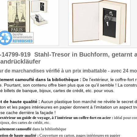
-14799-919
Stahl-Tresor in Buchform, getarnt a
andrückläufer
r de marchandises vérifié à un prix imbattable - avec 24 moi
itement camouflé dans la bibliothèque :
De l'extérieur, le coffre-for
. Pourtant, son contenu offre bien plus que ce qu'il semble ! La constr
té billets de banque, bijoux, cartes de crédit, etc. pour vous.
t de haute qualité :
Aucun plastique bon marché ne révèle le secret de 
ton et les pages intérieures en papier donnent à l'imitation un aspect
 se cache derrière la façade !
'extérieur un guide de voyage, à l'intérieur un coffre-fort en acier :
idéal pour con
ijoux, des cartes de crédit, etc.
aitement camouflé
dans la bibliothèque
ation de haute qualité :
Couverture en carton, pages intérieures en papier