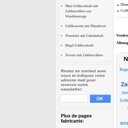
Dime
Mini-Schlüsselsafe mit
Coffr
Zahlenschloss zur
Wandmontage
Geldkassette mit Münzbrett
Vendeu
Wanduhr mit Geheimfach
Allema
Bügel-Schlüsselsafe
Tresore mit Zahlenschloss
N
Büge
Restez en contact avec
nous et indiquez votre
adresse mail pour
Za
recevoir notre
newsletter:
Geh
Schl
Plus de pages
fabricants:
enr