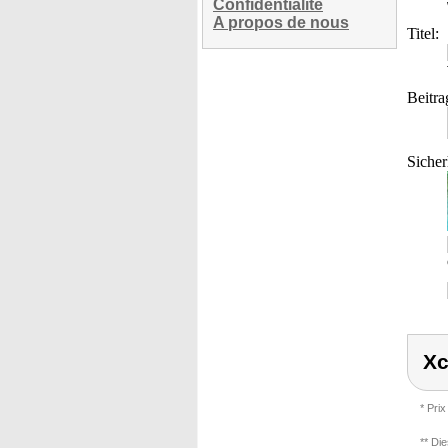
Confidentialité
A propos de nous
Titel:
Beitra
Sicher
Xc
* Prix
** Di