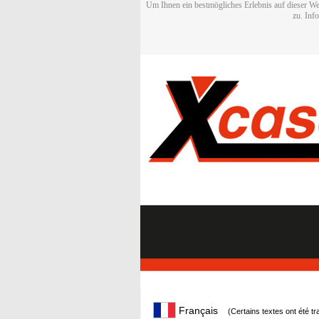
Um Ihnen ein bestmögliches Erlebnis auf dieser We
zu. Inf
Français
(Certains textes ont été t