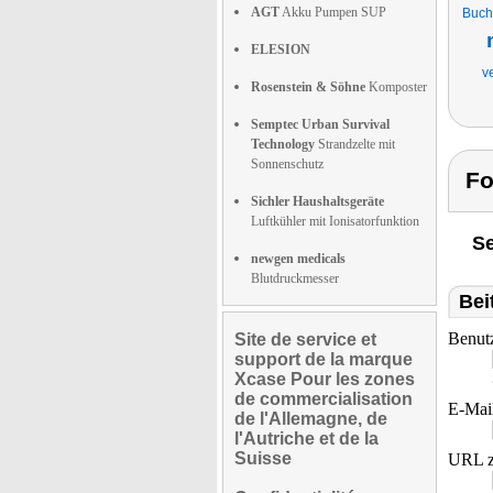
AGT
Akku Pumpen SUP
Buch
ELESION
v
Rosenstein & Söhne
Komposter
Semptec Urban Survival
Technology
Strandzelte mit
Sonnenschutz
Fo
Sichler Haushaltsgeräte
Luftkühler mit Ionisatorfunktion
Se
newgen medicals
Blutdruckmesser
Bei
Benut
Site de service et
support de la marque
Xcase Pour les zones
de commercialisation
E-Mai
de l'Allemagne, de
l'Autriche et de la
Suisse
URL z