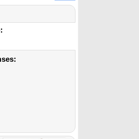
:
nses: