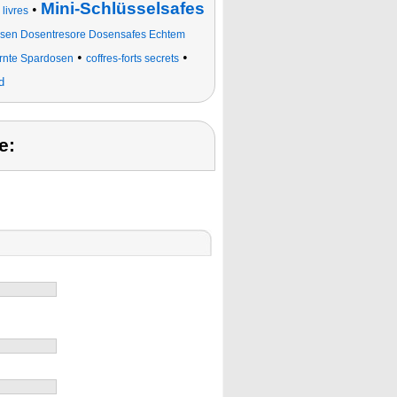
Mini-Schlüsselsafes
•
 livres
sen Dosentresore Dosensafes Echtem
•
•
rnte Spardosen
coffres-forts secrets
d
e: