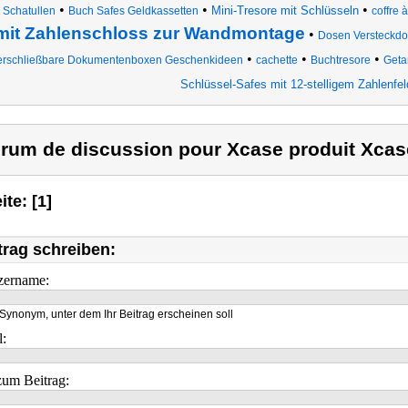
•
•
•
Mini-Tresore mit Schlüsseln
 Schatullen
Buch Safes Geldkassetten
coffre à
mit Zahlenschloss zur Wandmontage
•
Dosen Versteckdo
•
•
•
erschließbare Dokumentenboxen Geschenkideen
cachette
Buchtresore
Geta
Schlüssel-Safes mit 12-stelligem Zahlenfel
rum de discussion pour Xcase produit Xcas
ite: [1]
trag schreiben:
zername:
Synonym, unter dem Ihr Beitrag erscheinen soll
l:
um Beitrag: