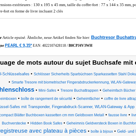
nsions extérieures : 130 x 195 x 45 mm, taille du coffre-fort : 77 x 144 x 35 mm, p
e-fort en forme de livre incluant 2 clés
Buchtresor Buchatt
r
Article epuisé. Ähnliche, neue Artikel finden Sie hier:
PEARL € 9,35*
gne
EAN:
4022107428118
/
B0CPJ4V3WH
uage de mots autour du sujet Buchsafe mit 
•
l-Schlüsselsafes
Schlösser Sicherheits Sparbüchsen Sparkassetten Stahl Dok
•
Smarte Tresore mit biometrischer Fingerabdruckerkennung, WLAN-Gatewa
hlenschloss
•
•
•
Mini-Safes
Tresore Buchattrappen
Geheimfach Bücher m
•
•
•
eimboxen
boîte de rangement de sécurité
Geheimfächer
coffre de livre attra
üssel-Safes mit Transponder, Fingerabdruck-Scanner, WLAN-Gateway & App
•
•
compact Blätter Buchboxen kassetten cm mm Geldboxen Metall
fausse livre
li
•
•
Buchverstecke
Hidden Book Safes
Geheimnis Geldversteck Boxen in Buchfo
egistreuse avec plateau à pièces
•
•
Geld- und
boîte à bijoux