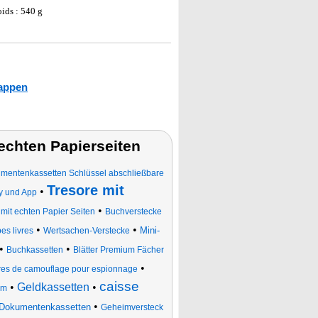
oids : 540 g
rappen
echten Papierseiten
umentenkassetten Schlüssel abschließbare
Tresore mit
•
y und App
•
it echten Papier Seiten
Buchverstecke
•
•
Mini-
pes livres
Wertsachen-Verstecke
•
•
Buchkassetten
Blätter Premium Fächer
•
vres de camouflage pour espionnage
caisse
•
Geldkassetten
•
rm
•
 Dokumentenkassetten
Geheimversteck