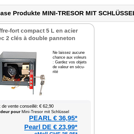
ase Produkte MINI-TRESOR MIT SCHLÜSSE
fre-fort com­pact 5 L en acier
c 2 clés à double pan­ne­ton
Ne lais­sez aucune
chance aux voleurs
: Gar­dez vos objets
de valeur en sécu­
rité
x de vente conseillé: € 62,90
­deur pour
Mini-Tre­sor mit Schlüs­sel
PEARL € 36,95*
Pearl DE € 23,99*