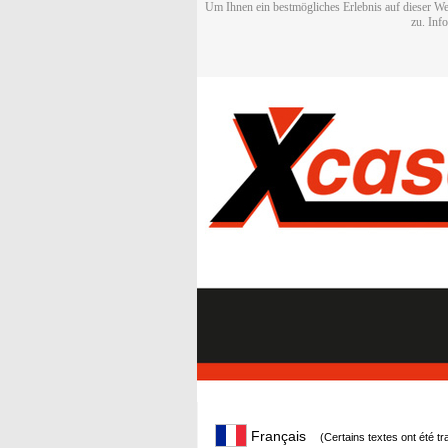
Um Ihnen ein bestmögliches Erlebnis auf dieser We
zu. Inf
Français
(Certains textes ont été t