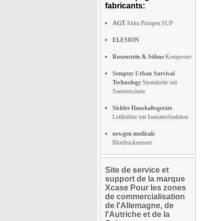
fabricants:
AGT
Akku Pumpen SUP
ELESION
Rosenstein & Söhne
Komposter
Semptec Urban Survival
Technology
Strandzelte mit
Sonnenschutz
Sichler Haushaltsgeräte
Luftkühler mit Ionisatorfunktion
newgen medicals
Blutdruckmesser
Site de service et
support de la marque
Xcase Pour les zones
de commercialisation
de l'Allemagne, de
l'Autriche et de la