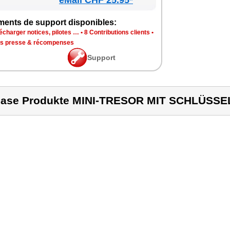
eMall CHF 25.95*
ments de sup­port dis­po­nibles:
é­char­ger notices, pilotes …
•
8 Contri­bu­tions clients
•
is presse & récom­penses
Sup­port
ase Produkte MINI-TRESOR MIT SCHLÜSSE