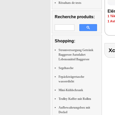
Résultats de tests
Elé­
1 Tél
Recherche produits:
1 Av
Shopping:
Xc
Stromversorgung Getränk
Baggersee Autofahrt
Lebensmittel Baggersee
Segeltasche
Fepäckträgertasche
wasserdicht
Mini-Kühlschrank
Trolley Koffer mit Rollen
Aufbewahrungsbox mit
Deckel