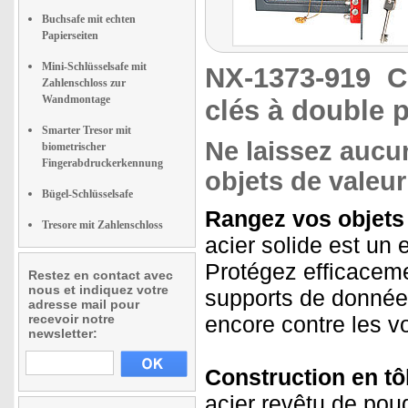
Buchsafe mit echten
Papierseiten
Mini-Schlüsselsafe mit
NX-1373-919
C
Zahlenschloss zur
Wandmontage
clés à double p
Smarter Tresor mit
Ne laissez aucu
biometrischer
Fingerabdruckerkennung
objets de valeur
Bügel-Schlüsselsafe
Rangez vos objets 
Tresore mit Zahlenschloss
acier solide est un 
Protégez efficacemen
Restez en contact avec
nous et indiquez votre
supports de données
adresse mail pour
recevoir notre
encore contre les v
newsletter:
Construction en tôl
acier revêtu de poud