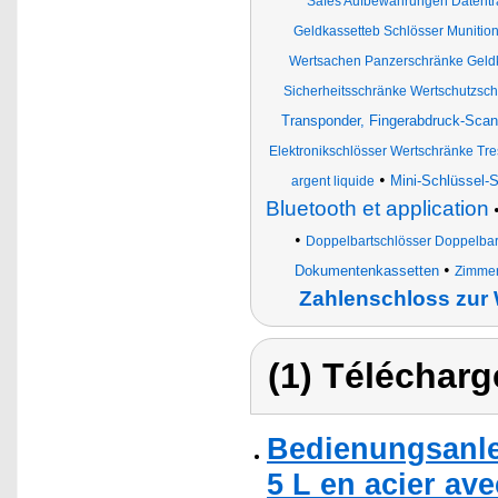
Safes Aufbewahrungen Datentr
Geldkassetteb Schlösser Munitio
Wertsachen Panzerschränke Geld
Sicherheitsschränke Wertschutzsch
Transponder, Fingerabdruck-Sca
Elektronikschlösser Wertschränke Tre
•
Mini-Schlüssel-
argent liquide
Bluetooth et application
•
Doppelbartschlösser Doppelbar
•
Dokumentenkassetten
Zimmer
Zahlenschloss zu
(1) Télécharg
Bedienungsanlei
5 L en acier av