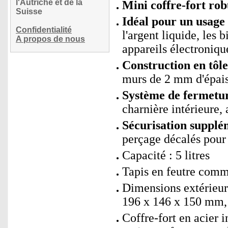
l'Autriche et de la
Mini coffre-fort rob
Suisse
Idéal pour un usage
Confidentialité
l'argent liquide, les 
A propos de nous
appareils électronique
Construction en tôle 
murs de 2 mm d'épai
Système de fermetur
charnière intérieure, 
Sécurisation supplé
perçage décalés pour
Capacité : 5 litres
Tapis en feutre comm
Dimensions extérieur
196 x 146 x 150 mm, 
Coffre-fort en acier i