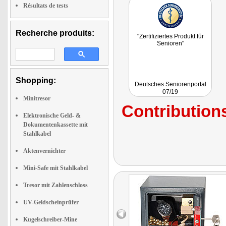
Résultats de tests
Recherche produits:
"Zertifiziertes Produkt für
Senioren"
Shopping:
Deutsches Seniorenportal
07/19
Minitresor
Contributions
Elektronische Geld- &
Dokumentenkassette mit
Stahlkabel
Aktenvernichter
Mini-Safe mit Stahlkabel
Tresor mit Zahlenschloss
UV-Geldscheinprüfer
Kugelschreiber-Mine