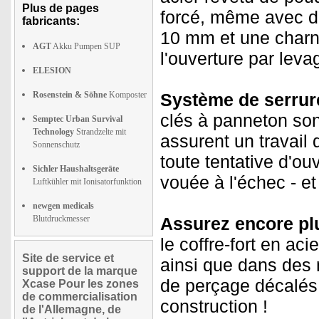
Plus de pages
forcé, même avec de
fabricants:
10 mm et une charn
AGT
Akku Pumpen SUP
l'ouverture par leva
ELESION
Rosenstein & Söhne
Komposter
Système de serrur
clés à panneton so
Semptec Urban Survival
Technology
Strandzelte mit
assurent un travail 
Sonnenschutz
toute tentative d'o
Sichler Haushaltsgeräte
vouée à l'échec - et
Luftkühler mit Ionisatorfunktion
newgen medicals
Blutdruckmesser
Assurez encore plu
le coffre-fort en ac
Site de service et
ainsi que dans des 
support de la marque
de perçage décalés 
Xcase Pour les zones
de commercialisation
construction !
de l'Allemagne, de