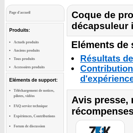
Coque de pro
Page d'accueil
décapsuleur 
Produits:
Eléments de s
Actuels produits
Anciens produits
Résultats de
Tous produits
Contribution
Accessoires produits
d'expérienc
Eléments de support:
Téléchargement de notices,
pilotes, vidéos
Avis presse, 
FAQ service technique
récompenses
Expériences, Contributions
Forum de discussion