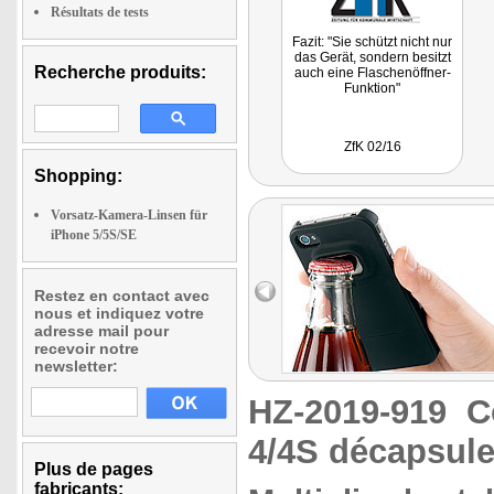
Résultats de tests
Fazit: "Sie schützt nicht nur
das Gerät, sondern besitzt
Recherche produits:
auch eine Flaschenöffner-
Funktion"
ZfK 02/16
Shopping:
Vorsatz-Kamera-Linsen für
iPhone 5/5S/SE
Restez en contact avec
nous et indiquez votre
adresse mail pour
recevoir notre
newsletter:
HZ-2019-919
C
4/4S décapsule
Plus de pages
fabricants: