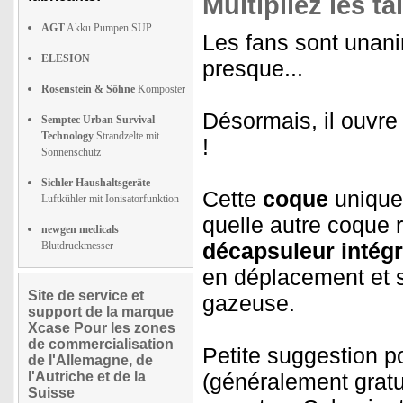
Multipliez les t
AGT
Akku Pumpen SUP
Les fans sont unani
ELESION
presque...
Rosenstein & Söhne
Komposter
Désormais, il ouvre
Semptec Urban Survival
Technology
Strandzelte mit
!
Sonnenschutz
Sichler Haushaltsgeräte
Cette
coque
unique
Luftkühler mit Ionisatorfunktion
quelle autre coque r
newgen medicals
décapsuleur intég
Blutdruckmesser
en déplacement et s
Site de service et
gazeuse.
support de la marque
Xcase Pour les zones
de commercialisation
Petite suggestion po
de l'Allemagne, de
l'Autriche et de la
(généralement gratu
Suisse