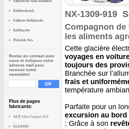
Elektrische Auto-Kühlbox
Kühlrucksack
NX-1309-919
S
Faltbare Kühltasche
Compagnon de vo
Kühltasche
les aliments ag
Picknick-Sets
Cette glacière élect
voyages en voiture
Restez en contact avec
nous et indiquez votre
toujours des provi
adresse mail pour
recevoir notre
Branchée sur l'allu
newsletter:
frais et uniformém
température ambian
Plus de pages
Parfaite pour un lon
fabricants:
excursion au bord 
AGT
Akku Pumpen SUP
: Grâce à son
revêt
ELESION