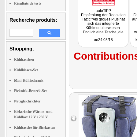
Résultats de tests
autoTIPP
Empfehlung der Redaktion
Fa
Fazit: "Als großes Plus hat
au
Recherche produits:
sich das integrierte
Kühlmodul erwiesen.
Endlich eine Tasche, die
w
ohne Kühlpacks
oe24 08/18
auskommt!"
Shopping:
Contributions
Kühltaschen
Kühlkissen-Set
Mini-Kühlschrank
Picknick-Besteck-Set
Netzgleichrichter
Elektrische Wärme- und
Kühlbox 12 V / 230 V
Kühltasche für Bierkasten