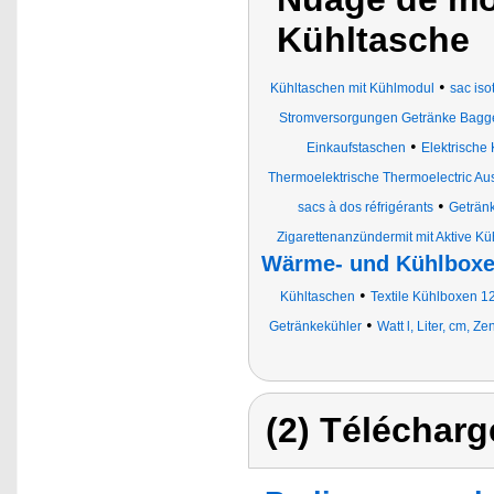
Kühltasche
•
Kühltaschen mit Kühlmodul
sac is
Stromversorgungen Getränke Bagge
•
Einkaufstaschen
Elektrische
Thermoelektrische Thermoelectric A
•
sacs à dos réfrigérants
Geträn
Zigarettenanzündermit mit Aktive K
Wärme- und Kühlboxen
•
Kühltaschen
Textile Kühlboxen 12
•
Getränkekühler
Watt l, Liter, cm, 
(2) Télécharg