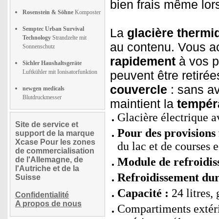
bien frais même lor
Rosenstein & Söhne
Komposter
Semptec Urban Survival
La
glacière thermi
Technology
Strandzelte mit
au contenu. Vous 
Sonnenschutz
rapidement
à vos pr
Sichler Haushaltsgeräte
Luftkühler mit Ionisatorfunktion
peuvent être retiré
couvercle
: sans av
newgen medicals
Blutdruckmesser
maintient la
tempér
Glacière électrique 
Site de service et
Pour des provisions 
support de la marque
Xcase Pour les zones
du lac et de courses e
de commercialisation
de l'Allemagne, de
Module de refroidis
l'Autriche et de la
Refroidissement dur
Suisse
Capacité :
24 litres,
Confidentialité
A propos de nous
Compartiments extérie