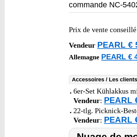
commande NC-5402 n
Prix de vente conseill
PEARL € 
Vendeur
PEARL € 4
Allemagne
Accessoires / Les client
6er-Set Kühlakkus mi
PEARL €
Vendeur
:
22-tlg. Picknick-Best
PEARL €
Vendeur
:
Nuage de mot