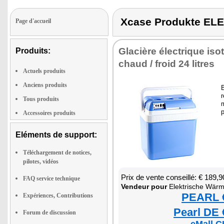
Xcase Produkte EL
Page d'accueil
Gla­cière élec­trique iso
Produits:
chaud / froid 24 litres
Actuels produits
Anciens produits
B
r
Tous produits
m
p
Accessoires produits
Eléments de support:
Téléchargement de notices,
pilotes, vidéos
Prix de vente conseillé: € 189,9
FAQ service technique
Ven­deur pour
Elek­trische Wärme- und
PEARL €
Expériences, Contributions
Pearl DE 
Forum de discussion