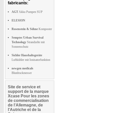
fabricants:
AGT
Akku Pumpen SUP
ELESION
Rosenstein & Söhne
Komposter
Semptec Urban Survival
Technology
Strandzelte mit
Sonnenschutz
Sichler Haushaltsgeräte
Luftkühler mit Ionisatorfunktion
newgen medicals
Blutdruckmesser
Site de service et
support de la marque
Xcase Pour les zones
de commercialisation
de l'Allemagne, de
l'Autriche et de la