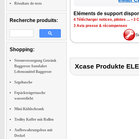
eMall C
Résultats de tests
Elé­ments de sup­port dis­po­
4 Télé­char­ger notices, pilotes …
•
3 C
Recherche produits:
3 Avis presse & récom­penses
S
Shopping:
Stromversorgung Getränk
Xcase Produkte EL
Baggersee Autofahrt
Lebensmittel Baggersee
Segeltasche
Fepäckträgertasche
wasserdicht
Mini-Kühlschrank
Trolley Koffer mit Rollen
Aufbewahrungsbox mit
Deckel