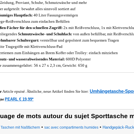
Kleidung, Proviant, Schuhe, Schmutzwäsche und mehr
r aufgeteilt: bewahrt alles sinnvoll sortiert auf
umiges Hauptfach:
40 Liter Fassungsvermögen
ge-Reißverschluss zum einfachen Befüllen
ßen-Fächer für den schnellen Zugriff:
2x mit Reißverschluss, 1x mit Klettverschl
nliegendes
Schmutzwäsche- und Schuhfach:
von außen befüllbar, mit Reißverschl
hmbarer Schultergurt:
verstellbar und gepolstert zum bequemen Tragen
eite Tragegriffe mit Klettverschluss-Pad
erriemen zum Einhängen an Ihrem Koffer oder Trolley: einfach mitziehen
utz- und wasserabweisendes Material:
600D Polyester
 zusammengefaltet: 56 x 27 x 2,3 cm, Gewicht: 650 g
Umhängetasche-Spor
r
Article epuisé. Ähnliche, neue Artikel finden Sie hier:
PEARL € 19,99*
gne
uage de mots autour du sujet Sporttasche 
•
•
Handgepäck-Ruck
Taschen mit Naßfächern
sac avec compartiments humides