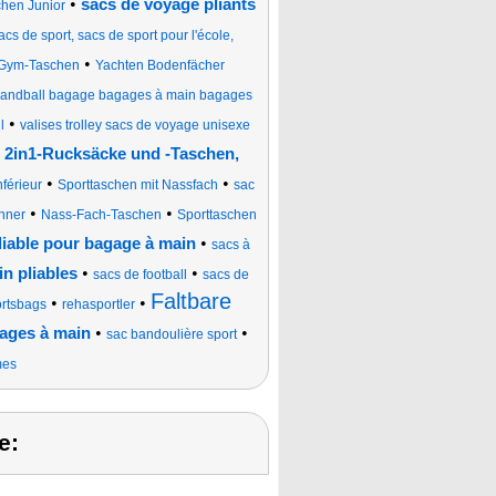
•
sacs de voyage pliants
hen Junior
acs de sport, sacs de sport pour l'école,
•
Gym-Taschen
Yachten Bodenfächer
andball bagage bagages à main bagages
•
l
valises trolley sacs de voyage unisexe
e 2in1-Rucksäcke und -Taschen,
•
•
férieur
Sporttaschen mit Nassfach
sac
•
•
nner
Nass-Fach-Taschen
Sporttaschen
•
pliable pour bagage à main
sacs à
•
•
n pliables
sacs de football
sacs de
Faltbare
•
•
rtsbags
rehasportler
•
•
gages à main
sac bandoulière sport
mes
e: