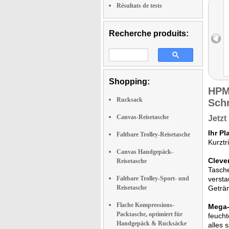
Résultats de tests
Recherche produits:
Shopping:
HPM
Rucksack
Sch
Canvas-Reisetasche
Jetzt
Ihr P
Faltbare Trolley-Reisetasche
Kurztr
Canvas Handgepäck-
Cleve
Reisetasche
Tasche
Faltbare Trolley-Sport- und
versta
Reisetasche
Geträn
Flache Kompressions-
Mega-
Packtasche, optimiert für
feucht
Handgepäck & Rucksäcke
alles 