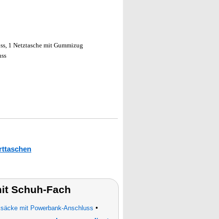
uss, 1 Netztasche mit Gummizug
uss
ttaschen
mit Schuh-Fach
•
säcke mit Powerbank-Anschluss