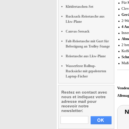
Für 
Kleidertaschen-Set
Cleve
Gerä
Rucksack-Reisetasche aus
2-We
Lkw-Plane
4 Au
Canvas-Seesack
Inne
Abne
Falt-Reisetasche mit Gurt für
2 br
Befestigung an Trolley-Stange
Koff
Reisetasche aus Lkw-Plane
Schm
Maße
Wasserfeste Rolltop-
Rucksäcke mit gepolsterten
Laptop-Fächer
Vendeu
Restez en contact avec
Allema
nous et indiquez votre
adresse mail pour
recevoir notre
newsletter:
N