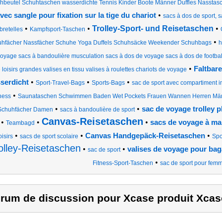
hbeutel Schuhtaschen wasserdichte Tennis Kinder Boote Männer Duffles Nasstasc
•
vec sangle pour fixation sur la tige du chariot
sacs à dos de sport, s
•
•
Trolley-Sport- und Reisetaschen
•
bretelles
Kampfsport-Taschen
•
hfächer Nassfächer Schuhe Yoga Duffels Schuhsäcke Weekender Schuhbags
h
oyage sacs à bandoulière musculation sacs à dos de voyage sacs à dos de footbal
•
Faltbar
 loisirs grandes valises en tissu valises à roulettes chariots de voyage
•
•
•
serdicht
Sport-Travel-Bags
Sports-Bags
sac de sport avec compartiment in
•
tness
Saunataschen Schwimmen Baden Wet Pockets Frauen Wannen Herren Mä
•
•
sac de voyage trolley 
 Schuhfächer Damen
sacs à bandoulière de sport
Canvas-Reisetaschen
•
•
•
sacs de voyage à mai
Teambagd
•
•
•
Canvas Handgepäck-Reisetaschen
oisirs
sacs de sport scolaire
Spo
olley-Reisetaschen
•
•
valises de voyage pour ba
sac de sport
•
Fitness-Sport-Taschen
sac de sport pour fem
rum de discussion pour Xcase produit Xcas