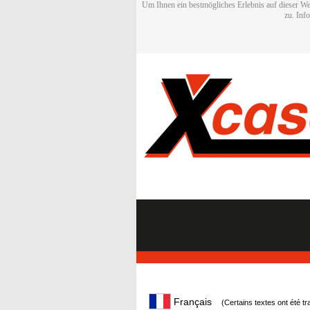
Um Ihnen ein bestmögliches Erlebnis auf dieser We
zu. Inf
Français
(Certains textes ont été t