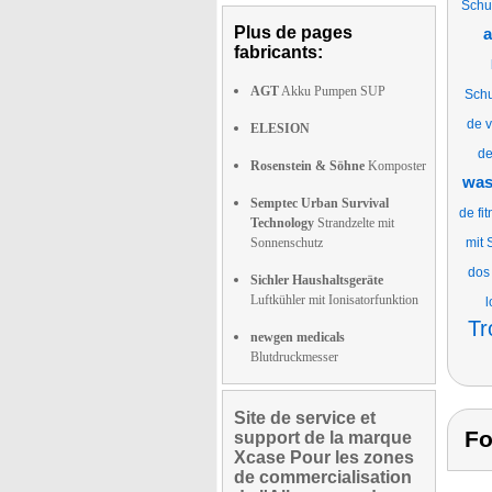
Schu
Plus de pages
a
fabricants:
AGT
Akku Pumpen SUP
Schu
de v
ELESION
de
Rosenstein & Söhne
Komposter
was
Semptec Urban Survival
de fi
Technology
Strandzelte mit
Sonnenschutz
mit
dos
Sichler Haushaltsgeräte
Luftkühler mit Ionisatorfunktion
l
Tr
newgen medicals
Blutdruckmesser
Site de service et
Fo
support de la marque
Xcase Pour les zones
de commercialisation