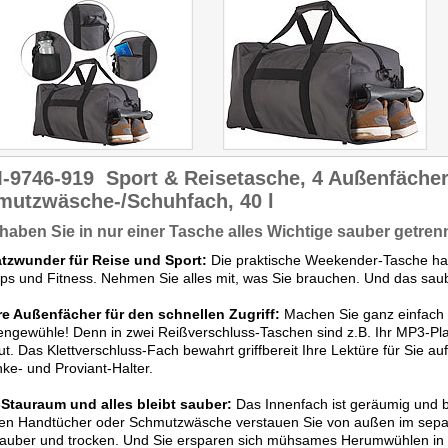
-9746-919
Sport & Reisetasche, 4 Außenfächer
mutzwäsche-/Schuhfach, 40 l
 haben Sie in nur einer Tasche alles Wichtige sauber getren
latzwunder für Reise und Sport:
Die praktische Weekender-Tasche ha
ips und Fitness. Nehmen Sie alles mit, was Sie brauchen. Und das saub
re Außenfächer für den schnellen Zugriff:
Machen Sie ganz einfach 
ngewühle! Denn in zwei Reißverschluss-Taschen sind z.B. Ihr MP3-Pla
ut. Das Klettverschluss-Fach bewahrt griffbereit Ihre Lektüre für Sie au
ke- und Proviant-Halter.
Stauraum und alles bleibt sauber:
Das Innenfach ist geräumig und 
en Handtücher oder Schmutzwäsche verstauen Sie von außen im separa
sauber und trocken. Und Sie ersparen sich mühsames Herumwühlen in