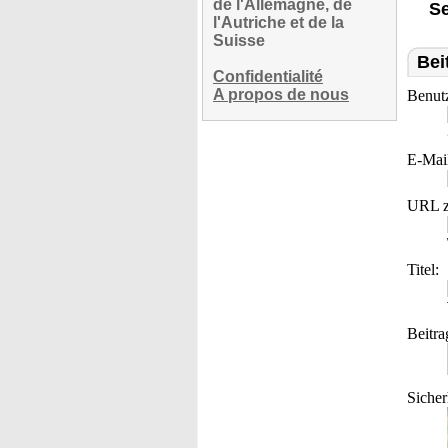
de l'Allemagne, de
Se
l'Autriche et de la
Suisse
Bei
Confidentialité
A propos de nous
Benut
E-Mai
URL z
Titel:
Beitra
Sicher