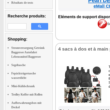
Pearl DE
Résultats de tests
eMall C
Recherche produits:
Elé­ments de sup­port dis­po­
S
Shopping:
Stromversorgung Getränk
4 sacs à dos et à main 
Baggersee Autofahrt
Lebensmittel Baggersee
Segeltasche
T
c
Fepäckträgertasche
wasserdicht
f
S
Mini-Kühlschrank
Trolley Koffer mit Rollen
Aufbewahrungsbox mit
Deckel