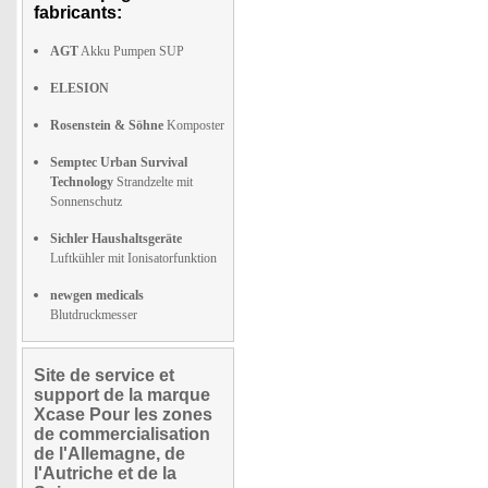
fabricants:
AGT
Akku Pumpen SUP
ELESION
Rosenstein & Söhne
Komposter
Semptec Urban Survival
Technology
Strandzelte mit
Sonnenschutz
Sichler Haushaltsgeräte
Luftkühler mit Ionisatorfunktion
newgen medicals
Blutdruckmesser
Site de service et
support de la marque
Xcase Pour les zones
de commercialisation
de l'Allemagne, de
l'Autriche et de la