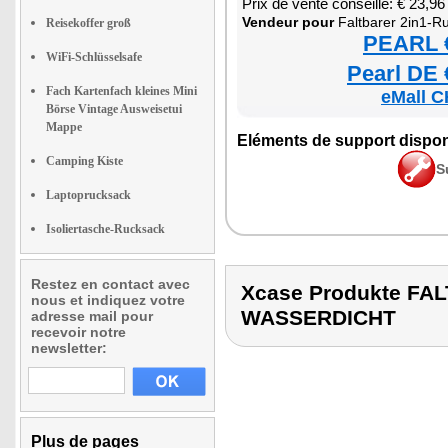
Prix de vente conseillé: € 23,96
Ven­deur pour
Falt­ba­rer 2in1-Ruck­sack u
Reisekoffer groß
PEARL €
WiFi-Schlüsselsafe
Pearl DE 
Fach Kartenfach kleines Mini
eMall C
Börse Vintage Ausweisetui
Mappe
Elé­ments de sup­port dis­po­
Camping Kiste
S
Laptoprucksack
Isoliertasche-Rucksack
Restez en contact avec
Xcase Produkte F
nous et indiquez votre
WASSERDICHT
adresse mail pour
recevoir notre
newsletter:
Plus de pages