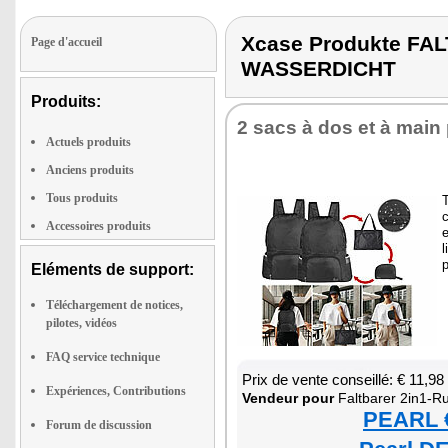
Xcase Produkte F
Page d'accueil
WASSERDICHT
Produits:
2 sacs à dos et à main 
Actuels produits
Anciens produits
Tous produits
T
c
Accessoires produits
e
l
Eléments de support:
Téléchargement de notices,
pilotes, vidéos
FAQ service technique
Prix de vente conseillé: € 11,98
Expériences, Contributions
Ven­deur pour
Falt­ba­rer 2in1-Ruck­sack u
PEARL €
Forum de discussion