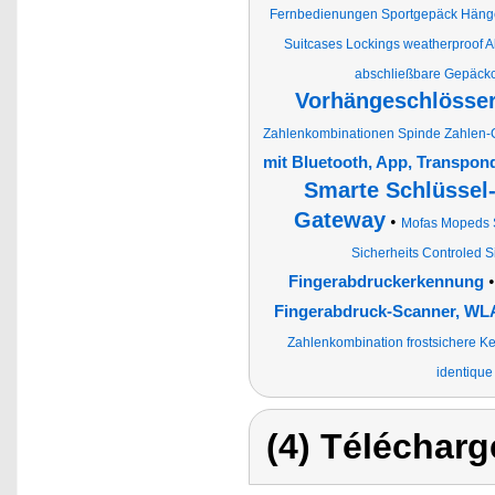
Fernbedienungen Sportgepäck Hänge
Suitcases Lockings weatherproof A
abschließbare Gepäckc
Vorhängeschlösser
Zahlenkombinationen Spinde Zahlen-C
mit Bluetooth, App, Transpon
Smarte Schlüssel
Gateway
•
Mofas Mopeds 
Sicherheits Controled S
Fingerabdruckerkennung
Fingerabdruck-Scanner, W
Zahlenkombination frostsichere Ke
identique
(4) Télécharg