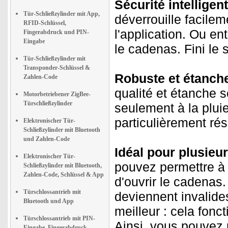
Sécurité intelligen
Tür-Schließzylinder mit App,
déverrouille facile
RFID-Schlüssel,
l'application. Ou en
Fingerabdruck und PIN-
Eingabe
le cadenas. Fini le 
Tür-Schließzylinder mit
Transponder-Schlüssel &
Robuste et étanche
Zahlen-Code
qualité et étanche 
Motorbetriebener ZigBee-
Türschließzylinder
seulement à la pluie
particulièrement rési
Elektronischer Tür-
Schließzylinder mit Bluetooth
und Zahlen-Code
Idéal pour plusieur
Elektronischer Tür-
pouvez permettre à 
Schließzylinder mit Bluetooth,
Zahlen-Code, Schlüssel & App
d'ouvrir le cadenas
Türschlossantrieb mit
deviennent invalide
Bluetooth und App
meilleur : cela fon
Türschlossantrieb mit PIN-
Ainsi, vous pouvez 
Eingabe, Fingerabdruck-