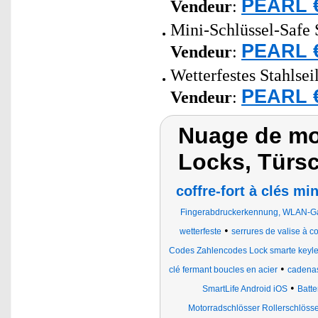
PEARL €
Vendeur
:
Mini-Schlüssel-Safe 
PEARL €
Vendeur
:
Wetterfestes Stahlse
PEARL €
Vendeur
:
Nuage de mo
Locks, Türsc
coffre-fort à clés mi
Fingerabdruckerkennung, WLAN-G
•
wetterfeste
serrures de valise à 
Codes Zahlencodes Lock smarte keyles
•
clé fermant boucles en acier
cadenas
•
SmartLife Android iOS
Batt
Motorradschlösser Rollerschlöss