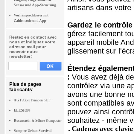
Sensor und App-Steuerung
artisans dans votre
Vorhängeschlösser mit
Zahlencode und App
Gardez le contrôle 
gérez facilement to
Restez en contact avec
appareil mobile And
nous et indiquez votre
adresse mail pour
glissement sur l'écr
recevoir notre
newsletter:
Étendez également 
:
Vous avez déjà de
contrôlez via une a
Plus de pages
fabricants:
avons une bonne no
AGT
Akku Pumpen SUP
sont compatibles av
pouvez ainsi contrô
ELESION
souhaitez - même vi
Rosenstein & Söhne
Komposter
Cadenas avec clavie
Semptec Urban Survival