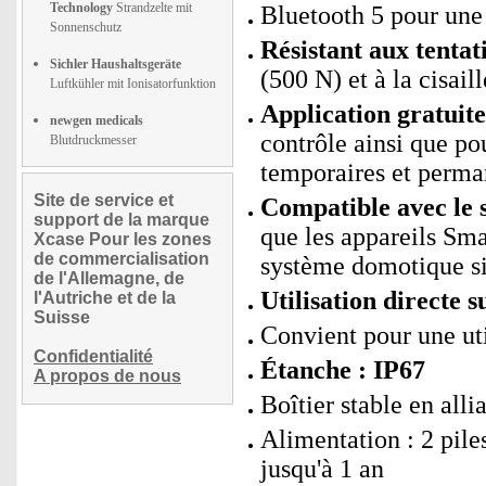
Technology
Strandzelte mit
Bluetooth 5 pour une 
Sonnenschutz
Résistant aux tentati
Sichler Haushaltsgeräte
(500 N) et à la cisai
Luftkühler mit Ionisatorfunktion
Application gratui
newgen medicals
contrôle ainsi que po
Blutdruckmesser
temporaires et perman
Site de service et
Compatible avec le 
support de la marque
que les appareils Sm
Xcase Pour les zones
de commercialisation
système domotique si
de l'Allemagne, de
Utilisation directe 
l'Autriche et de la
Suisse
Convient pour une uti
Confidentialité
Étanche : IP67
A propos de nous
Boîtier stable en alli
Alimentation : 2 pil
jusqu'à 1 an