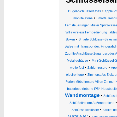
•
Bügel-Schlüsselsafes
apple io
•
mobiltelefone
Smarte Tresor
Fernsteuerungen Mieter Spritzwasse
WiFi wireless Fernbedienung Tabl
•
Boxen
Smarte Schlüssel-Safes m
Safes mit Transponder, Fingerab
Zugriffe Anschlüsse Zugangscodes A
•
Mini-Schlüssel-
Metallgehäuse
•
•
wetterfest
Zahlentresore
App
•
électronique
Zimmersafes Elektro
Ferien Möbeltresore Villen Zimmer
batteriebetriebene IP54 Hausbesit
Wandmontage
•
Schlüssel
Schlüßeltresore Außenbereiche
•
Schlüsselschlösser
barillet d
Gateway
•