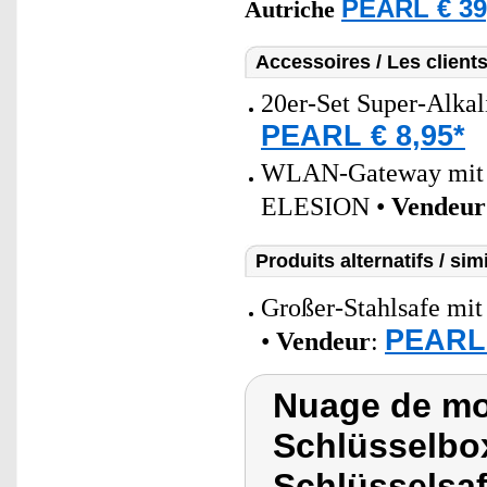
PEARL € 39
Autriche
Accessoires / Les client
20er-Set Super-Alkal
PEARL € 8,95*
WLAN-Gateway mit B
ELESION •
Vendeur
Produits alternatifs / simi
Großer-Stahlsafe mit
PEARL 
•
Vendeur
:
Nuage de mot
Schlüsselbox
Schlüsselsa