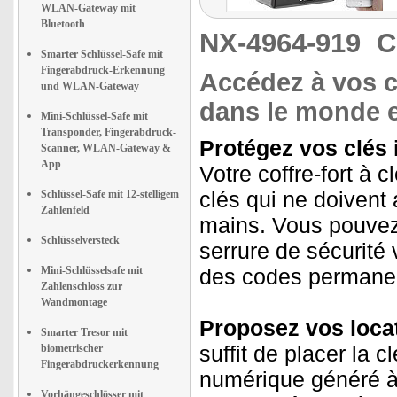
WLAN-Gateway mit
Bluetooth
NX-4964-919
C
Smarter Schlüssel-Safe mit
Fingerabdruck-Erkennung
Accédez à vos c
und WLAN-Gateway
dans le monde e
Mini-Schlüssel-Safe mit
Transponder, Fingerabdruck-
Protégez vos clés 
Scanner, WLAN-Gateway &
App
Votre coffre-fort à c
clés qui ne doiven
Schlüssel-Safe mit 12-stelligem
Zahlenfeld
mains. Vous pouvez 
Schlüsselversteck
serrure de sécurité 
Mini-Schlüsselsafe mit
des codes permanen
Zahlenschloss zur
Wandmontage
Proposez vos loca
Smarter Tresor mit
suffit de placer la c
biometrischer
Fingerabdruckerkennung
numérique généré à
Vorhängeschlösser mit