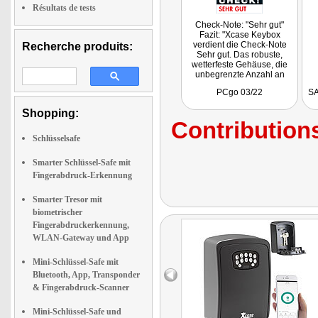
Résultats de tests
Check-Note: "Sehr gut"
Fazit: "Xcase Keybox
verdient die Check-Note
Recherche produits:
Sehr gut. Das robuste,
wetterfeste Gehäuse, die
unbegrenzte Anzahl an
Kombinationen im Vergleich
PCgo 03/22
SA
zu mechanischen
Schlüssel-Tresoren sowie
Shopping:
die einfache Bedienung
Contributions
überzeugen."
Schlüsselsafe
Smarter Schlüssel-Safe mit
Fingerabdruck-Erkennung
Smarter Tresor mit
biometrischer
Fingerabdruckerkennung,
WLAN-Gateway und App
Mini-Schlüssel-Safe mit
Bluetooth, App, Transponder
& Fingerabdruck-Scanner
Mini-Schlüssel-Safe und