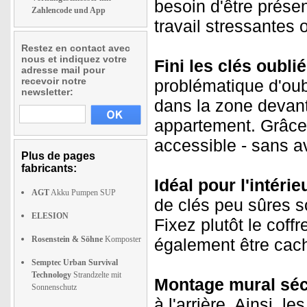
besoin d'être prése
Zahlencode und App
travail stressantes 
Restez en contact avec
nous et indiquez votre
Fini les clés oublié
adresse mail pour
recevoir notre
problématique d'oubl
newsletter:
dans la zone devant
appartement. Grâce a
accessible - sans av
Plus de pages
fabricants:
Idéal pour l'intérieu
AGT
Akku Pumpen SUP
de clés peu sûres so
ELESION
Fixez plutôt le coff
Rosenstein & Söhne
Komposter
également être cac
Semptec Urban Survival
Technology
Strandzelte mit
Montage mural séc
Sonnenschutz
à l'arrière. Ainsi, 