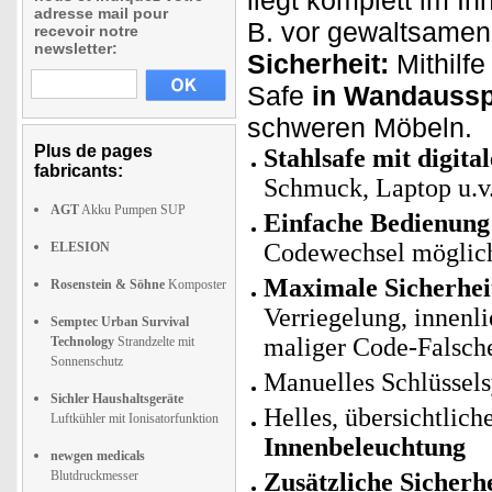
liegt komplett im In
adresse mail pour
B. vor gewaltsamen
recevoir notre
newsletter:
Sicherheit:
Mithilf
Safe
in Wandaussp
schweren Möbeln.
Plus de pages
Stahlsafe mit digit
fabricants:
Schmuck, Laptop u.v
AGT
Akku Pumpen SUP
Einfache Bedienung
Codewechsel möglic
ELESION
Maximale Sicherhei
Rosenstein & Söhne
Komposter
Verriegelung, innenli
Semptec Urban Survival
maliger Code-Falsch
Technology
Strandzelte mit
Sonnenschutz
Manuelles Schlüssels
Sichler Haushaltsgeräte
Helles, übersichtlich
Luftkühler mit Ionisatorfunktion
Innenbeleuchtung
newgen medicals
Blutdruckmesser
Zusätzliche Sicherh