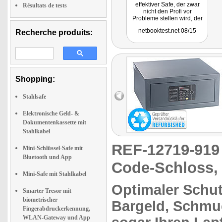
effektiver Safe, der zwar
Résultats de tests
nicht den Profi vor
Probleme stellen wird, der
aber die meisten
netbooktest.net 08/15
Recherche produits:
Einbrecher davon abhält ..."
Shopping:
Stahlsafe
Elektronische Geld- &
Dokumentenkassette mit
Stahlkabel
REF-12719-91
Mini-Schlüssel-Safe mit
Bluetooth und App
Code-Schloss, 
Mini-Safe mit Stahlkabel
Optimaler
Schut
Smarter Tresor mit
biometrischer
Bargeld, Schmu
Fingerabdruckerkennung,
WLAN-Gateway und App