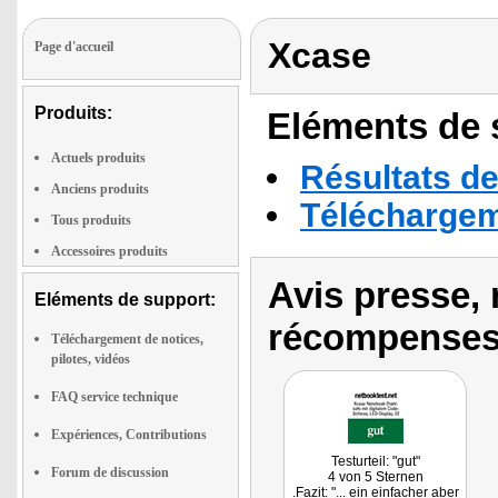
Xcase
Page d'accueil
Produits:
Eléments de s
Actuels produits
Résultats de
Anciens produits
Téléchargeme
Tous produits
Accessoires produits
Avis presse, 
Eléments de support:
récompenses
Téléchargement de notices,
pilotes, vidéos
FAQ service technique
Expériences, Contributions
Testurteil: "gut"
Forum de discussion
4 von 5 Sternen
.Fazit: "... ein einfacher aber