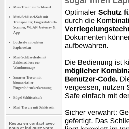
sogar Ihren
Lap
Mini-Tresor mit Schlüssel
Optimaler
Schutz f
Mini-Schlüssel-Safe mit
durch die Kombinat
Transponder, Fingerabdruck-
Verriegelungstech
Scanner, WLAN-Gateway &
App
Dokumenten können 
Buchsafe mit echten
aufbewahren.
Papierseiten
Mini-Schlüsselsafe mit
Die Bedienung ist k
Zahlenschloss zur
Wandmontage
möglicher Kombin
Benutzer-Code.
Die
Smarter Tresor mit
biometrischer
vergessen, nutzen 
Fingerabdruckerkennung
Safe einfach mit de
Bügel-Schlüsselsafe
Mini-Tresore mit Schlüsseln
Sicher verwahrt: G
gefertigt. Das Schl
Restez en contact avec
nous et indiquez votre