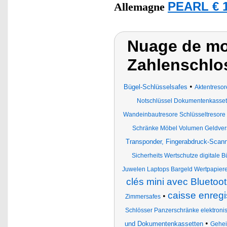
PEARL € 1
Allemagne
Nuage de mot
Zahlenschlo
•
Bügel-Schlüsselsafes
Aktentresor
Notschlüssel Dokumentenkassett
Wandeinbautresore Schlüsseltresore
Schränke Möbel Volumen Geldver
Transponder, Fingerabdruck-Sca
Sicherheits Wertschutze digitale B
Juwelen Laptops Bargeld Wertpapier
clés mini avec Bluetoot
caisse enregi
•
Zimmersafes
Schlösser Panzerschränke elektron
•
und Dokumentenkassetten
Gehei