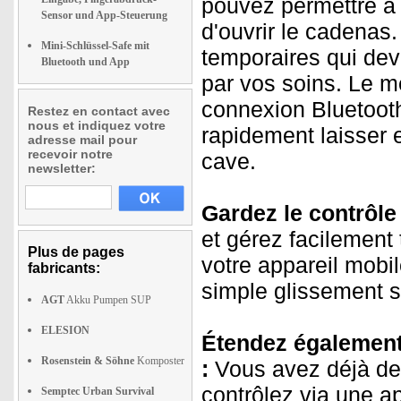
pouvez permettre à 
Sensor und App-Steuerung
d'ouvrir le cadena
Mini-Schlüssel-Safe mit
temporaires qui dev
Bluetooth und App
par vos soins. Le m
connexion Bluetoot
Restez en contact avec
nous et indiquez votre
rapidement laisser 
adresse mail pour
recevoir notre
cave.
newsletter:
Gardez le contrôle
et gérez facilement
Plus de pages
votre appareil mobi
fabricants:
simple glissement su
AGT
Akku Pumpen SUP
ELESION
Étendez également 
Rosenstein & Söhne
Komposter
:
Vous avez déjà de
contrôlez via une a
Semptec Urban Survival