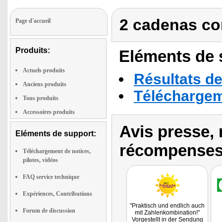
2 cadenas con
Page d'accueil
Produits:
Eléments de s
Actuels produits
Résultats de
Anciens produits
Téléchargeme
Tous produits
Accessoires produits
Avis presse, 
Eléments de support:
récompenses
Téléchargement de notices,
pilotes, vidéos
FAQ service technique
Expériences, Contributions
"Praktisch und endlich auch
Forum de discussion
mit Zahlenkombination!"
Vorgestellt in der Sendung