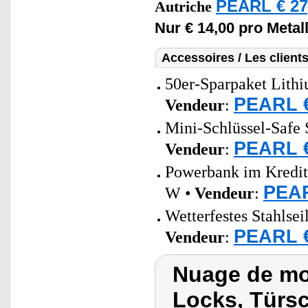
PEARL € 27
Autriche
Nur € 14,00 pro Meta
Accessoires / Les client
50er-Sparpaket Lith
PEARL €
Vendeur
:
Mini-Schlüssel-Safe 
PEARL €
Vendeur
:
Powerbank im Kredit
PEAR
W •
Vendeur
:
Wetterfestes Stahlse
PEARL €
Vendeur
:
Nuage de mo
Locks, Türsc