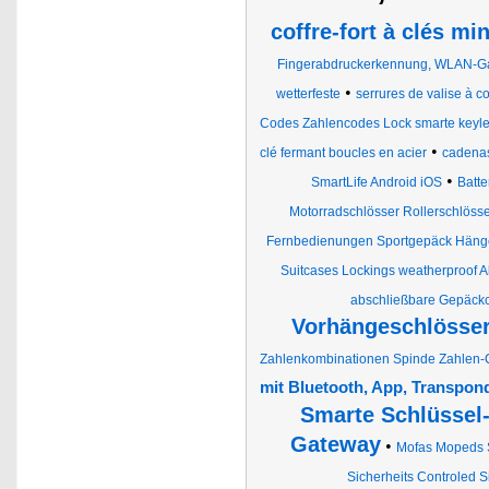
coffre-fort à clés mi
Fingerabdruckerkennung, WLAN-G
•
wetterfeste
serrures de valise à 
Codes Zahlencodes Lock smarte keyles
•
clé fermant boucles en acier
cadenas
•
SmartLife Android iOS
Batt
Motorradschlösser Rollerschlöss
Fernbedienungen Sportgepäck Hänge
Suitcases Lockings weatherproof A
abschließbare Gepäckc
Vorhängeschlösser
Zahlenkombinationen Spinde Zahlen-C
mit Bluetooth, App, Transpon
Smarte Schlüssel
Gateway
•
Mofas Mopeds 
Sicherheits Controled S