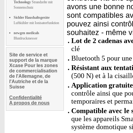
Technology
Strandzelte mit
avons une bonne no
Sonnenschutz
sont compatibles av
Sichler Haushaltsgeräte
pouvez ainsi contrô
Luftkühler mit Ionisatorfunktion
souhaitez - même vi
newgen medicals
Blutdruckmesser
Lot de 2
cadenas ave
clé
Site de service et
Bluetooth 5 pour une 
support de la marque
Xcase Pour les zones
Résistant aux tentat
de commercialisation
(500 N) et à la cisai
de l'Allemagne, de
l'Autriche et de la
Application gratui
Suisse
contrôle ainsi que po
Confidentialité
temporaires et perman
A propos de nous
Compatible avec le 
que les appareils Sm
système domotique si