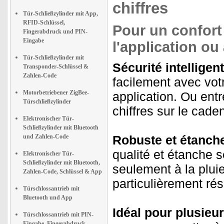
chiffres
Tür-Schließzylinder mit App,
RFID-Schlüssel,
Pour un confort
Fingerabdruck und PIN-
Eingabe
l'application o
Tür-Schließzylinder mit
Sécurité intelligen
Transponder-Schlüssel &
Zahlen-Code
facilement avec vot
Motorbetriebener ZigBee-
application. Ou en
Türschließzylinder
chiffres sur le cade
Elektronischer Tür-
Schließzylinder mit Bluetooth
und Zahlen-Code
Robuste et étanche
qualité et étanche 
Elektronischer Tür-
Schließzylinder mit Bluetooth,
seulement à la pluie
Zahlen-Code, Schlüssel & App
particulièrement rés
Türschlossantrieb mit
Bluetooth und App
Idéal pour plusieur
Türschlossantrieb mit PIN-
Eingabe, Fingerabdruck-