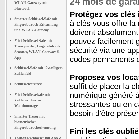
24 mois de garan
WLAN-Gateway mit
Bluetooth
Protégez vos clés 
Smarter Schlüssel-Safe mit
à clés vous offre la
Fingerabdruck-Erkennung
und WLAN-Gateway
doivent absolument
pouvez facilement gé
Mini-Schlüssel-Safe mit
Transponder, Fingerabdruck-
sécurité via une app
Scanner, WLAN-Gateway &
codes permanents o
App
Schlüssel-Safe mit 12-stelligem
Zahlenfeld
Proposez vos loca
Schlüsselversteck
suffit de placer la c
numérique généré à v
Mini-Schlüsselsafe mit
Zahlenschloss zur
stressantes ou en 
Wandmontage
besoin d'être présen
Smarter Tresor mit
biometrischer
Fingerabdruckerkennung
Fini les clés oublié
Vorhängeschlösser mit App &