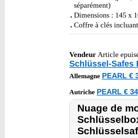
séparément)
Dimensions : 145 x 1
Coffre à clés incluan
Vendeur
Article epuisé
Schlüssel-Safes 
PEARL € 3
Allemagne
PEARL € 34
Autriche
Nuage de mot
Schlüsselbox
Schlüsselsa