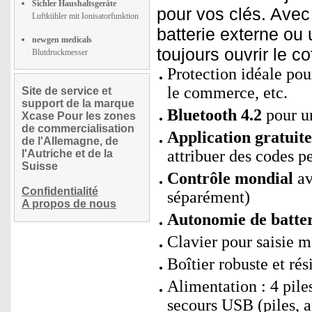
Sichler Haushaltsgeräte
pour vos clés. Avec
Luftkühler mit Ionisatorfunktion
batterie externe ou
newgen medicals
toujours ouvrir le co
Blutdruckmesser
Protection idéale pou
le commerce, etc.
Site de service et
support de la marque
Bluetooth 4.2
pour un
Xcase Pour les zones
de commercialisation
Application gratui
de l'Allemagne, de
attribuer des codes p
l'Autriche et de la
Suisse
Contrôle mondial
av
Confidentialité
séparément)
A propos de nous
Autonomie de batter
Clavier pour saisie 
Boîtier robuste et rés
Alimentation : 4 pil
secours USB (piles, 