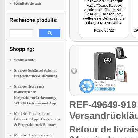
Check-Note: "Sehr gut"
Résultats de tests
Fazit: "Xcase Keybox
verdient die Check-Note
Sehr gut. Das robuste,
wetterfeste Gehäuse, die
Recherche produits:
unbegrenzte Anzahl an
Kombinationen im Vergleich
PCgo 03/22
SA
zu mechanischen
Schlüssel-Tresoren sowie
die einfache Bedienung
überzeugen."
Shopping:
Schlüsselsafe
Smarter Schlüssel-Safe mit
Fingerabdruck-Erkennung
Smarter Tresor mit
biometrischer
Fingerabdruckerkennung,
REF-49649-91
WLAN-Gateway und App
Versandrückläu
Mini-Schlüssel-Safe mit
Bluetooth, App, Transponder
& Fingerabdruck-Scanner
Retour de livrai
Mini-Schlüssel-Safe und