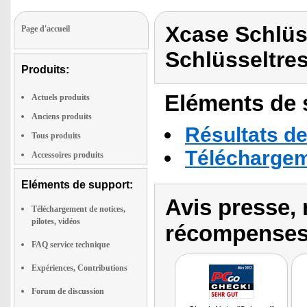
Xcase Schlüs
Page d'accueil
Schlüsseltre
Produits:
Eléments de s
Actuels produits
Anciens produits
Résultats de
Tous produits
Téléchargeme
Accessoires produits
Eléments de support:
Avis presse, 
Téléchargement de notices,
pilotes, vidéos
récompenses
FAQ service technique
Expériences, Contributions
Forum de discussion