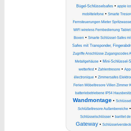
•
Bügel-Schlüsselsafes
apple io
•
mobiltelefone
Smarte Tresor
Fernsteuerungen Mieter Spritzwasse
WiFi wireless Fernbedienung Tabl
•
Boxen
Smarte Schlüssel-Safes m
Safes mit Transponder, Fingerab
Zugriffe Anschlüsse Zugangscodes A
•
Mini-Schlüssel-
Metallgehäuse
•
•
wetterfest
Zahlentresore
App
•
électronique
Zimmersafes Elektro
Ferien Möbeltresore Villen Zimmer
batteriebetriebene IP54 Hausbesit
Wandmontage
•
Schlüssel
Schlüßeltresore Außenbereiche
•
Schlüsselschlösser
barillet d
Gateway
•
Schlüsselverstec