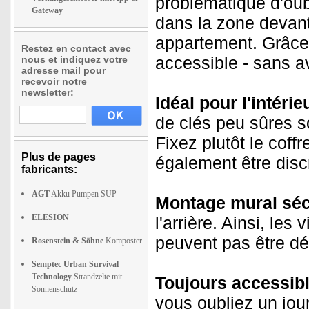
problématique d'oub
Gateway
dans la zone devant
appartement. Grâce 
Restez en contact avec
accessible - sans av
nous et indiquez votre
adresse mail pour
recevoir notre
newsletter:
Idéal pour l'intérieu
de clés peu sûres so
Fixez plutôt le coff
Plus de pages
également être disc
fabricants:
AGT
Akku Pumpen SUP
Montage mural séc
ELESION
l'arrière. Ainsi, le
peuvent pas être dév
Rosenstein & Söhne
Komposter
Semptec Urban Survival
Technology
Strandzelte mit
Toujours accessibl
Sonnenschutz
vous oubliez un jou