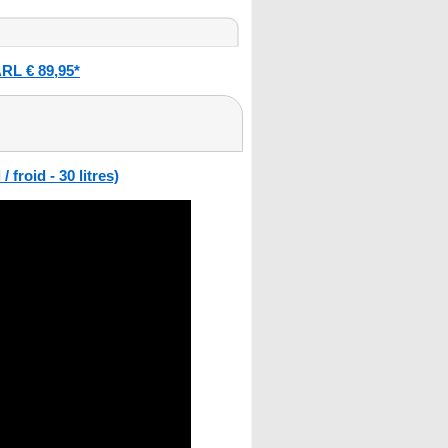
RL € 89,95*
froid - 30 litres)