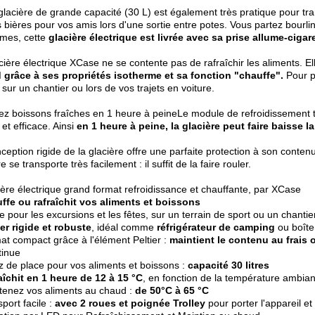
glacière de grande capacité (30 L) est également très pratique pour tran
 bières pour vos amis lors d'une sortie entre potes. Vous partez bourl
èmes, cette
glacière électrique est livrée avec sa prise allume-cigare
cière électrique XCase ne se contente pas de rafraîchir les aliments. 
 grâce à ses propriétés isotherme et sa fonction "chauffe".
Pour pr
ur un chantier ou lors de vos trajets en voiture.
z boissons fraîches en 1 heure à peineLe module de refroidissement 
 et efficace. Ainsi
en 1 heure à peine, la glacière peut faire baisse 
ception rigide de la glacière offre une parfaite protection à son conten
e se transporte très facilement : il suffit de la faire rouler.
ière électrique grand format refroidissance et chauffante, par XCase
ffe ou rafraîchit vos aliments et boissons
le pour les excursions et les fêtes, sur un terrain de sport ou un chanti
ier rigide et robuste
, idéal comme
réfrigérateur de camping
ou boîte
at compact grâce à l'élément Peltier :
maintient le contenu au frais
tinue
z de place pour vos aliments et boissons :
capacité 30 litres
aîchit en 1 heure de 12 à 15 °C
, en fonction de la température ambi
tenez vos aliments au chaud :
de 50°C à 65 °C
sport facile :
avec 2 roues et poignée Trolley
pour porter l'appareil et