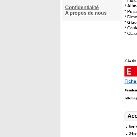
* Indi
*
Alim
Confidentialité
* Puis
A propos de nous
* Dime
*
Glac
* Coule
* Clas
Prix de
Fiche
Vendeu
Allema
Acc
6er-
24er