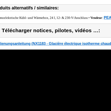
duits alternatifs / similaires:
PEA
moelektrische Kühl- und Wärmebox, 24 l, 12- & 230-V-Anschluss •
Vendeur
:
) Télécharger notices, pilotes, vidéos …:
ienungsanleitung (NX1183 - Glacière électrique isotherme chaud / 