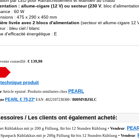
cation par LED pour Rafraîchissement et Maintien au chaud
entation : allume-cigare (12 V) ou secteur (230 V
, bloc d'alimentati
sance : 60 W
nsions : 475 x 290 x 450 mm
ière livrée avec 2 blocs d'alimentation
(secteur et allume-cigare 12 
ur : bleu ciel / blanc
se d'efficacité énergétique : E
 vente conseillé:
€ 139,90
 technique produit
PEARL
r
Article epuisé. Produits similaires chez
PEARL € 79,23*
gne
EAN:
4022107230360
/
B00MNBZ6LC
essoires / Les clients ont également acheté:
PEARL
Set Kühlakkus mit je 200 g Füllung, für bis 12 Stunden Kühlung •
Vendeur
:
-Sparpack Kühlakkus mit je 200g Füllung für bis 12 Stunden Kühlung •
Vendeur
: