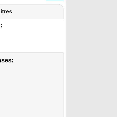
itres
:
nses: