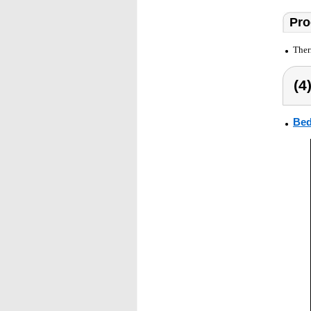
Pro
Ther
(4
Bed