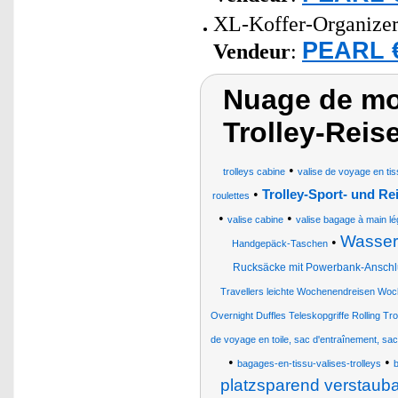
XL-Koffer-Organizer
PEARL €
Vendeur
:
Nuage de mot
Trolley-Rei
•
trolleys cabine
valise de voyage en tis
•
Trolley-Sport- und Re
roulettes
•
•
valise cabine
valise bagage à main lé
Wasserd
•
Handgepäck-Taschen
Rucksäcke mit Powerbank-Anschl
Travellers leichte Wochenendreisen Wo
Overnight Duffles Teleskopgriffe Rolling Tro
de voyage en toile, sac d'entraînement, sac 
•
•
bagages-en-tissu-valises-trolleys
platzsparend verstauba