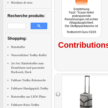
Résultats de tests
Empfehlung
Fazit: "Xcase liefert
Recherche produits:
platzsparende
Reiselösungen mit echter
Alltagstauglichkeit.
Die Stoffgepäcktasche ist
ein überzeugender
Testbericht Guru 03/26
Reisekoffer Handgepäck-
Hybrid, der als leichter
Shopping:
Reisetasche Trolley viele
Contributions
Kurztrips abdeckt und
danach flach verschwindet."
Reisekoffer
Wasserdichter Trolley-Koffer
2er-Set: Kinderkoffer zum
Draufsitzen und passender
Rucksack, Duck
Faltbare Trolley-Reisetasche
Faltbarer Handgepäck-Trolley
Reisetrolley aus LKW-Plane
Faltbarer Reise-Trolley