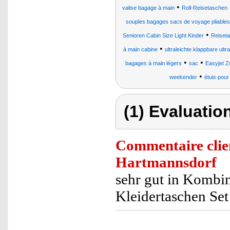
•
valise bagage à main
Roll-Reisetaschen
souples bagages sacs de voyage pliables
•
Senioren Cabin Size Light Kinder
Reiseta
•
à main cabine
ultraleichte klappbare ult
•
•
bagages à main légers
sac
Easyjet Z
•
weekender
étuis pour
(1) Evaluation
Commentaire clie
Hartmannsdorf
sehr gut in Kombi
Kleidertaschen Set