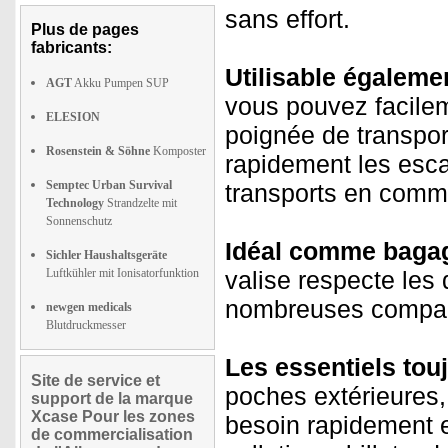
sans effort.
Plus de pages
fabricants:
Utilisable égalem
AGT
Akku Pumpen SUP
vous pouvez facilem
ELESION
poignée de transpo
Rosenstein & Söhne
Komposter
rapidement les esca
Semptec Urban Survival
transports en comm
Technology
Strandzelte mit
Sonnenschutz
Idéal comme bagage
Sichler Haushaltsgeräte
Luftkühler mit Ionisatorfunktion
valise respecte le
nombreuses compag
newgen medicals
Blutdruckmesser
Les essentiels tou
Site de service et
poches extérieures,
support de la marque
Xcase Pour les zones
besoin rapidement 
de commercialisation