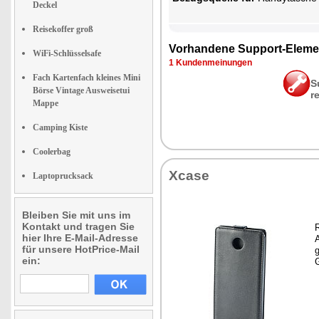
Deckel
Reisekoffer groß
Vor­han­de­ne Sup­port-Ele­me
WiFi-Schlüsselsafe
1 Kun­den­mei­nun­gen
Fach Kartenfach kleines Mini
S
Börse Vintage Ausweisetui
r
Mappe
Camping Kiste
Coolerbag
Xca­se
Laptoprucksack
Bleiben Sie mit uns im
Kontakt und tragen Sie
hier Ihre E-Mail-Adresse
A
für unsere HotPrice-Mail
g
ein:
G