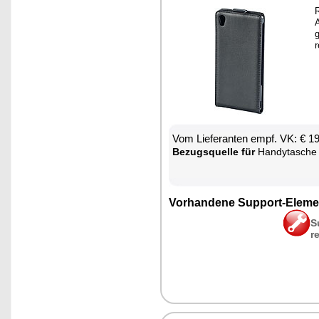
A
g
r
Vom Lie­fe­ran­ten empf. VK: € 1
Be­zugs­quel­le für
Han­dy­ta­sche
Vor­han­de­ne Sup­port-Ele­me
S
r