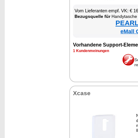
Vom Lie­fe­ran­ten empf. VK: € 1
Be­zugs­quel­le für
Han­dy­ta­sche
PEARL 
eMall 
Vor­han­de­ne Sup­port-Ele­me
1 Kun­den­mei­nun­gen
S
r
Xca­se
d
n