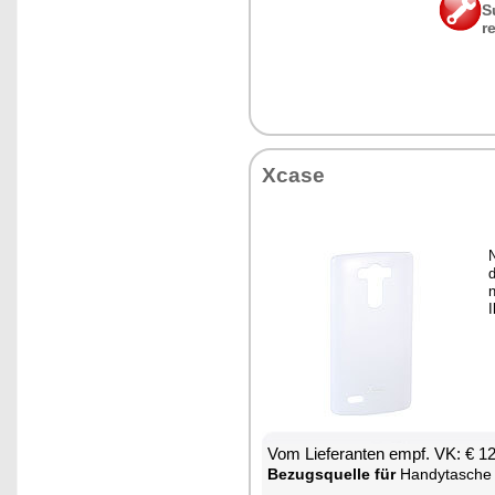
S
r
Xca­se
d
n
Vom Lie­fe­ran­ten empf. VK: € 1
Be­zugs­quel­le für
Han­dy­ta­sche