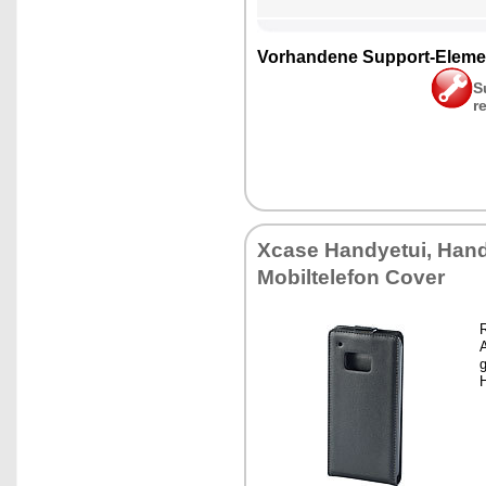
Vor­han­de­ne Sup­port-Ele­me
S
r
Xca­se Han­dy­e­tui, Han­
Mo­bil­te­le­fon Co­ver
A
g