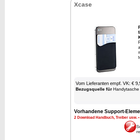
Xca­se
P
K
F
a
m
Vom Lie­fe­ran­ten empf. VK: € 9
Be­zugs­quel­le für
Han­dy­ta­sche
Vor­han­de­ne Sup­port-Ele­me
2 Down­load Hand­buch, Trei­ber usw.
S
r