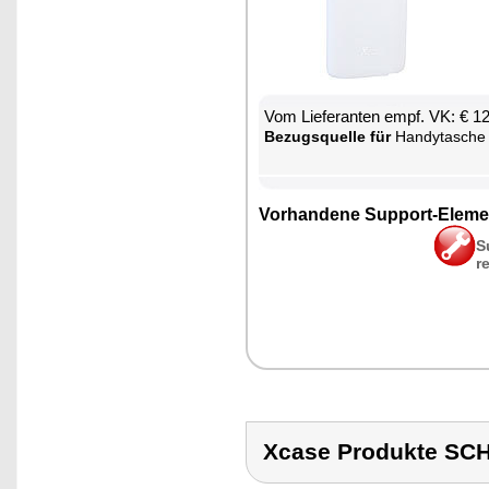
Vom Lie­fe­ran­ten empf. VK: € 1
Be­zugs­quel­le für
Han­dy­ta­sche
Vor­han­de­ne Sup­port-Ele­me
S
r
Xcase Produkte S