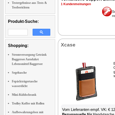
Testergebnisse aus Tests &
1 Kun­den­mei­nun­gen
Testberichten
S
r
Produkt-Suche:
Xca­se
Shopping:
Stromversorgung Getränk
Baggersee Autofahrt
B
Lebensmittel Baggersee
C
Segeltasche
s
Fepäckträgertasche
wasserdicht
Mini-Kühlschrank
Trolley Koffer mit Rollen
Vom Lie­fe­ran­ten empf. VK: € 1
Aufbewahrungsbox mit
Be­zugs­quel­le für
Han­dy­ta­sche