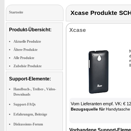
Xcase Produkte S
Startseite
Xca­se
Produkt-Übersicht:
Aktuelle Produkte
Ältere Produkte
d
Alle Produkte
n
Zubehör Produkte
Support-Elemente:
Handbuch-, Treiber-, Video-
Downloads
Vom Lie­fe­ran­ten empf. VK: € 1
Support-FAQs
Be­zugs­quel­le für
Han­dy­ta­sche
Erfahrungen, Beiträge
Diskussions-Forum
Vor­han­de­ne Sup­port-Ele­me