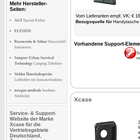
Mehr Hersteller-
Seiten:
Vom Lie­fe­ran­ten empf. VK: € 1
AGT
Epoxid Kleber
Be­zugs­quel­le für
Han­dy­ta­sche
ELESION
Rosenstein & Söhne
Wasserstoff-
Vor­han­de­ne Sup­port-Ele­me
Ionisatoren
S
r
Semptec Urban Survival
Technology
Camping Zubehöre
Sichler Haushaltsgeräte
Luftkühler mit Ionisatorfunktion
newgen medicals
Insekten-
Stichheiler
Xca­se
Service- & Support-
Website der Marke
2
Xcase für die
W
Vertriebsgebiete
e
Deutschland,
a