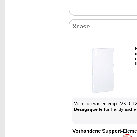
Xca­se
d
n
I
Vom Lie­fe­ran­ten empf. VK: € 1
Be­zugs­quel­le für
Han­dy­ta­sche
Vor­han­de­ne Sup­port-Ele­me