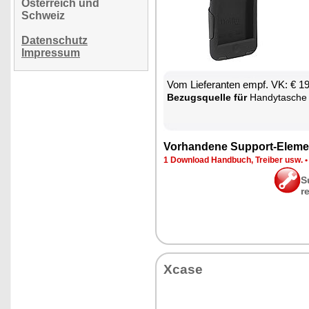
Österreich und
Schweiz
Datenschutz
Impressum
Vom Lie­fe­ran­ten empf. VK: € 1
Be­zugs­quel­le für
Han­dy­ta­sche
Vor­han­de­ne Sup­port-Ele­me
1 Down­load Hand­buch, Trei­ber usw.
S
r
Xca­se