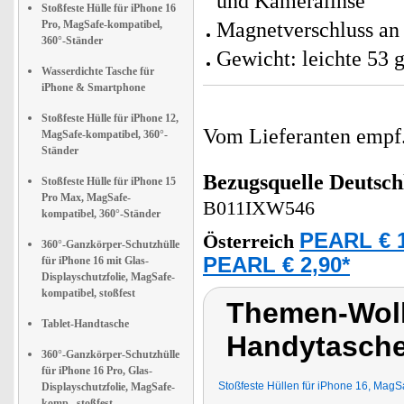
und Kameralinse
Stoßfeste Hülle für iPhone 16
Pro, MagSafe-kompatibel,
Magnetverschluss an 
360°-Ständer
Gewicht: leichte 53 
Wasserdichte Tasche für
iPhone & Smartphone
Stoßfeste Hülle für iPhone 12,
Vom Lieferanten emp
MagSafe-kompatibel, 360°-
Ständer
Bezugsquelle
Deutsch
Stoßfeste Hülle für iPhone 15
Pro Max, MagSafe-
B011IXW546
kompatibel, 360°-Ständer
PEARL € 1
Österreich
360°-Ganzkörper-Schutzhülle
PEARL € 2,90*
für iPhone 16 mit Glas-
Displayschutzfolie, MagSafe-
kompatibel, stoßfest
Themen-Wolk
Tablet-Handtasche
Handytasch
360°-Ganzkörper-Schutzhülle
für iPhone 16 Pro, Glas-
Stoßfeste Hüllen für iPhone 16, MagS
Displayschutzfolie, MagSafe-
komp., stoßfest