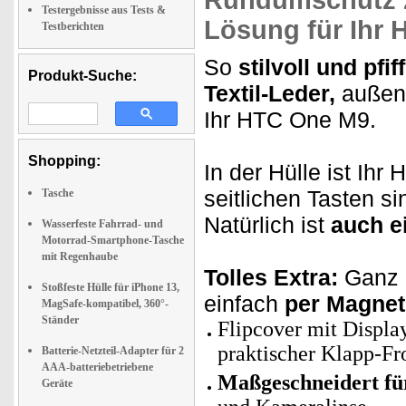
Rundumschutz z
Testergebnisse aus Tests &
Lösung für Ihr 
Testberichten
So
stilvoll und pfif
Produkt-Suche:
Textil-Leder,
außen 
Ihr HTC One M9.
Shopping:
In der Hülle ist Ih
seitlichen Tasten s
Tasche
Natürlich ist
auch e
Wasserfeste Fahrrad- und
Motorrad-Smartphone-Tasche
mit Regenhaube
Tolles Extra:
Ganz a
Stoßfeste Hülle für iPhone 13,
einfach
per Magnet
MagSafe-kompatibel, 360°-
Ständer
Flipcover mit Displa
praktischer Klapp-Fr
Batterie-Netzteil-Adapter für 2
AAA-batteriebetriebene
Maßgeschneidert f
Geräte