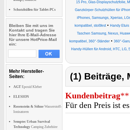
15 Pro, Glas-Displayschutzfolie, 
Schutzhüllen für Tablet-PCs
Ganzkörper-Schutzhüllen für iPhon
iPhones, Samsungs, Xperias, LG
•
Bleiben Sie mit uns im
kompatibel, stoßfest
Handy Etuis
Kontakt und tragen Sie
Taschen Samsung, Nexus, Huaw
hier Ihre E-Mail-Adresse
für unsere HotPrice-Mail
•
kompatibel, 360°-Ständer
360°-Ganz
ein:
Handy-Hüllen für Android, HTC, LG, 
Mehr Hersteller-
(1) Beiträge,
Seiten:
AGT
Epoxid Kleber
Kundenbeitrag
**
ELESION
Für den Preis ist e
Rosenstein & Söhne
Wasserstoff-
Ionisatoren
Semptec Urban Survival
Technology
Camping Zubehöre