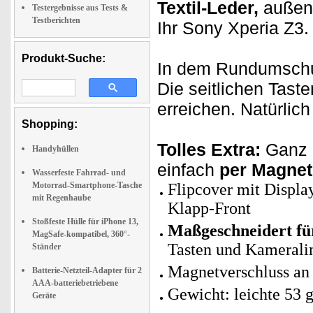
Textil-Leder,
außen 
Testergebnisse aus Tests &
Testberichten
Ihr Sony Xperia Z3.
Produkt-Suche:
In dem Rundumschut
Die seitlichen Tast
erreichen. Natürlich
Shopping:
Tolles Extra:
Ganz a
Handyhüllen
einfach
per Magnet
Wasserfeste Fahrrad- und
Motorrad-Smartphone-Tasche
Flipcover mit Displa
mit Regenhaube
Klapp-Front
Stoßfeste Hülle für iPhone 13,
Maßgeschneidert fü
MagSafe-kompatibel, 360°-
Tasten und Kamerali
Ständer
Magnetverschluss an 
Batterie-Netzteil-Adapter für 2
AAA-batteriebetriebene
Gewicht: leichte 53 
Geräte