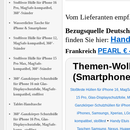
Stoßfeste Hülle für iPhone 16
Pro, MagSafe-kompatibel,
360°-Ständer
Vom Lieferanten emp
Wasserdichte Tasche für
iPhone & Smartphone
Bezugsquelle
Deutsch
Hand
Stoßfeste Hülle für iPhone 12,
finden Sie hier:
MagSafe-kompatibel, 360°-
Ständer
PEARL € 
Frankreich
Stoßfeste Hülle für iPhone 15
Themen-Wolk
Pro Max, MagSafe-
kompatibel, 360°-Ständer
(Smartphone
360°-Ganzkörper-Schutzhülle
für iPhone 16 mit Glas-
Displayschutzfolie, MagSafe-
Stoßfeste Hüllen für iPhone 16, MagS
kompatibel, stoßfest
15 Pro, Glas-Displayschutzfolie, 
Tablet-Handtasche
Ganzkörper-Schutzhüllen für iPhon
iPhones, Samsungs, Xperias, LG
360°-Ganzkörper-Schutzhülle
für iPhone 16 Pro, Glas-
•
kompatibel, stoßfest
Handy Etuis
Displayschutzfolie, MagSafe-
Taschen Samsung, Nexus, Huaw
komp., stoßfest