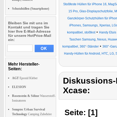
Stoßfeste Hüllen für iPhone 16, MagS
Schutzhüllen (Smartphone)
15 Pro, Glas-Displayschutzfolie, 
Ganzkörper-Schutzhüllen für iPhon
Bleiben Sie mit uns im
iPhones, Samsungs, Xperias, LG
Kontakt und tragen Sie
hier Ihre E-Mail-Adresse
•
kompatibel, stoßfest
Handy Etuis
für unsere HotPrice-Mail
ein:
Taschen Samsung, Nexus, Huaw
•
kompatibel, 360°-Ständer
360°-Ganz
Handy-Hüllen für Android, HTC, LG, 
Mehr Hersteller-
Seiten:
Diskussions
AGT
Epoxid Kleber
ELESION
Xcase:
Rosenstein & Söhne
Wasserstoff-
Ionisatoren
Semptec Urban Survival
Seite: [1]
Technology
Camping Zubehöre