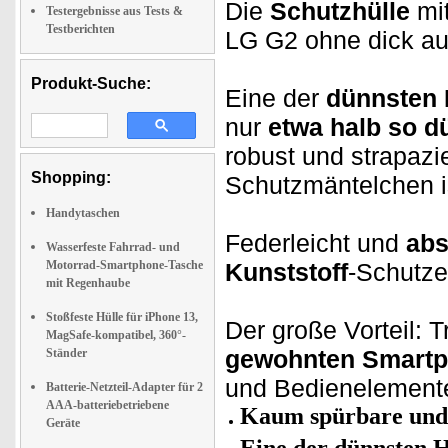
Die
Schutzhülle
mi
Testergebnisse aus Tests &
Testberichten
LG G2 ohne dick au
Produkt-Suche:
Eine der
dünnsten 
nur
etwa halb so dü
robust und strapazi
Shopping:
Schutzmäntelchen i
Handytaschen
Federleicht und
abs
Wasserfeste Fahrrad- und
Motorrad-Smartphone-Tasche
Kunststoff
-Schutze
mit Regenhaube
Stoßfeste Hülle für iPhone 13,
Der große Vorteil: 
MagSafe-kompatibel, 360°-
gewohnten Smartp
Ständer
und Bedienelemente 
Batterie-Netzteil-Adapter für 2
AAA-batteriebetriebene
Kaum spürbare und 
Geräte