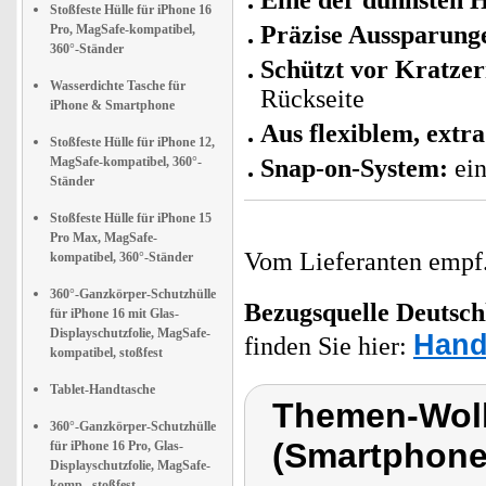
Eine der dünnsten H
Stoßfeste Hülle für iPhone 16
Präzise Aussparung
Pro, MagSafe-kompatibel,
360°-Ständer
Schützt vor Kratze
Wasserdichte Tasche für
Rückseite
iPhone & Smartphone
Aus flexiblem, extr
Stoßfeste Hülle für iPhone 12,
MagSafe-kompatibel, 360°-
Snap-on-System:
ein
Ständer
Stoßfeste Hülle für iPhone 15
Pro Max, MagSafe-
Vom Lieferanten emp
kompatibel, 360°-Ständer
360°-Ganzkörper-Schutzhülle
Bezugsquelle
Deutsch
für iPhone 16 mit Glas-
Displayschutzfolie, MagSafe-
Hand
finden Sie hier:
kompatibel, stoßfest
Tablet-Handtasche
Themen-Wolk
360°-Ganzkörper-Schutzhülle
(Smartphone
für iPhone 16 Pro, Glas-
Displayschutzfolie, MagSafe-
komp., stoßfest