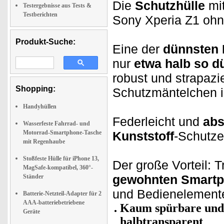
Die
Schutzhülle
mi
Testergebnisse aus Tests &
Testberichten
Sony Xperia Z1 ohn
Produkt-Suche:
Eine der
dünnsten 
nur
etwa halb so dü
robust und strapazi
Shopping:
Schutzmäntelchen i
Handyhüllen
Federleicht und
abs
Wasserfeste Fahrrad- und
Motorrad-Smartphone-Tasche
Kunststoff
-Schutze
mit Regenhaube
Stoßfeste Hülle für iPhone 13,
Der große Vorteil: 
MagSafe-kompatibel, 360°-
gewohnten Smartp
Ständer
und Bedienelemente 
Batterie-Netzteil-Adapter für 2
AAA-batteriebetriebene
Kaum spürbare und 
Geräte
halbtransparent