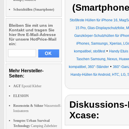
(Smartphone
Schutzhüllen (Smartphone)
Stoßfeste Hüllen für iPhone 16, MagS
Bleiben Sie mit uns im
15 Pro, Glas-Displayschutzfolie, 
Kontakt und tragen Sie
hier Ihre E-Mail-Adresse
Ganzkörper-Schutzhüllen für iPhon
für unsere HotPrice-Mail
ein:
iPhones, Samsungs, Xperias, LG
•
kompatibel, stoßfest
Handy Etuis
Taschen Samsung, Nexus, Huaw
•
kompatibel, 360°-Ständer
360°-Ganz
Mehr Hersteller-
Handy-Hüllen für Android, HTC, LG, 
Seiten:
AGT
Epoxid Kleber
ELESION
Diskussions
Rosenstein & Söhne
Wasserstoff-
Ionisatoren
Xcase:
Semptec Urban Survival
Technology
Camping Zubehöre