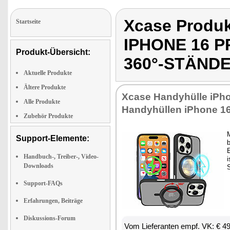
Xcase Produ
Startseite
IPHONE 16 
Produkt-Übersicht:
360°-STÄND
Aktuelle Produkte
Ältere Produkte
Xca­se Han­dy­hül­le iPh
Alle Produkte
Han­dy­hül­len iPho­ne 1
Zubehör Produkte
M
Support-Elemente:
b
E
Handbuch-, Treiber-, Video-
i
Downloads
S
Support-FAQs
Erfahrungen, Beiträge
Diskussions-Forum
Vom Lie­fe­ran­ten empf. VK: € 4