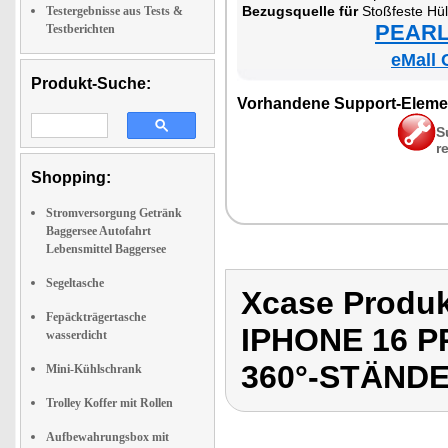
Be­zugs­quel­le für
Stoß­fes­te Hül­le für iPho­ne 16 P
Testergebnisse aus Tests &
PEARL 
Testberichten
eMall 
Produkt-Suche:
Vor­han­de­ne Sup­port-Ele­me
S
r
Shopping:
Stromversorgung Getränk
Baggersee Autofahrt
Lebensmittel Baggersee
Segeltasche
Xcase Produ
Fepäckträgertasche
IPHONE 16 
wasserdicht
360°-STÄND
Mini-Kühlschrank
Trolley Koffer mit Rollen
Aufbewahrungsbox mit