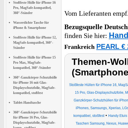
Stoßfeste Hülle für iPhone 16
Pro, MagSafe-kompatibel,
Vom Lieferanten emp
360°-Ständer
Wasserdichte Tasche für
Bezugsquelle
Deutsch
iPhone & Smartphone
Hand
finden Sie hier:
Stoßfeste Hülle für iPhone 12,
MagSafe-kompatibel, 360°-
PEARL € 
Frankreich
Ständer
Stoßfeste Hülle für iPhone 15
Themen-Wolk
Pro Max, MagSafe-
kompatibel, 360°-Ständer
(Smartphone
360°-Ganzkörper-Schutzhülle
für iPhone 16 mit Glas-
Stoßfeste Hüllen für iPhone 16, MagS
Displayschutzfolie, MagSafe-
15 Pro, Glas-Displayschutzfolie, 
kompatibel, stoßfest
Ganzkörper-Schutzhüllen für iPhon
Tablet-Handtasche
iPhones, Samsungs, Xperias, LG
360°-Ganzkörper-Schutzhülle
•
kompatibel, stoßfest
Handy Etuis
für iPhone 16 Pro, Glas-
Displayschutzfolie, MagSafe-
Taschen Samsung, Nexus, Huaw
komp., stoßfest