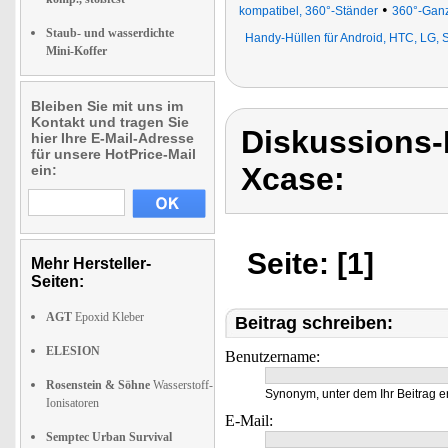
•
kompatibel, 360°-Ständer
360°-Ganz
Staub- und wasserdichte
Handy-Hüllen für Android, HTC, LG, 
Mini-Koffer
Bleiben Sie mit uns im
Kontakt und tragen Sie
Diskussions
hier Ihre E-Mail-Adresse
für unsere HotPrice-Mail
Xcase:
ein:
Seite: [1]
Mehr Hersteller-
Seiten:
AGT
Epoxid Kleber
Beitrag schreiben:
ELESION
Benutzername:
Rosenstein & Söhne
Wasserstoff-
Synonym, unter dem Ihr Beitrag e
Ionisatoren
E-Mail:
Semptec Urban Survival