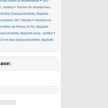
•
chutz-Hüllen für Mobiltelefone
360°-
•
, stoßfest
Taschen für Smartphones,
it Glas-Displayschutzfolie, MagSafe-
•
ompatibel, 360°-Ständer
Smartphone
te Hüllen für iPhone 16 Pro, MagSafe-
•
layschutzfolie, MagSafe-komp., stoßfest
16 mit Glas-Displayschutzfolie, MagSafe-
case: