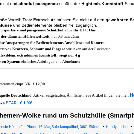
leicht und
absolut passgenau
schützt der
Hightech-Kunststoff
-Schu
oße Vorteil: Trotz Extraschutz müssen Sie nicht auf den
gewohnten S
lüsse
und Bedienelemente bleiben frei zugänglich.
 spürbare und passgenaue Schutzhülle für Ihr HTC One
 der dünnsten Hüllen weltweit:
nur 0,3 mm dünn
ise Aussparungen für Bedienelemente, Anschlüsse und Kamera
tzt vor Kratzern, Schmutz und Fingerabdrücken
auf der Rückseite
flexiblem, extradünnen Kunststoff: wiegt nur 4 g
-on-System:
einfaches Anbringen und Abnehmen
eferanten empf. VK:
€ 12,90
H
quelle
Deutschland
: Artikel ausgelaufen. Ähnliche, neue Artikel finden Sie hier:
PEARL € 1,90*
eich
hemen-Wolke rund um Schutzhülle (Smartp
•
•
feste Hüllen für iPhone 16, MagSafe-kompatibel, 360°-Ständer
Handytaschen