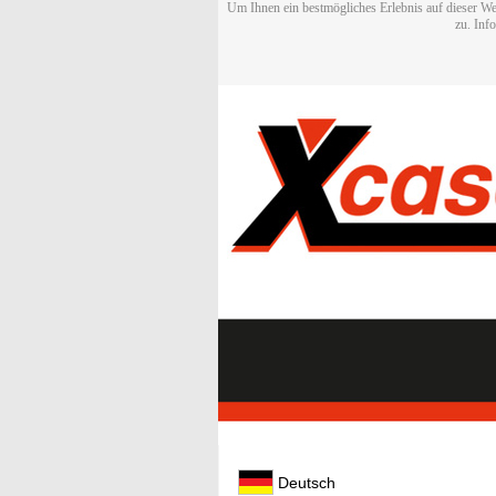
Um Ihnen ein bestmögliches Erlebnis auf dieser We
zu. Inf
Deutsch