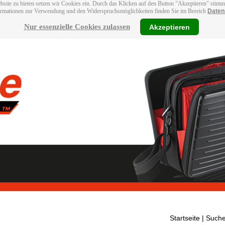
bsite zu bieten setzen wir Cookies ein. Durch das Klicken auf den Button "Akzeptieren" stim
ormationen zur Verwendung und den Widerspruchsmöglichkeiten finden Sie im Bereich
Daten
Nur essenzielle Cookies zulassen
Akzeptieren
Startseite
| Suche