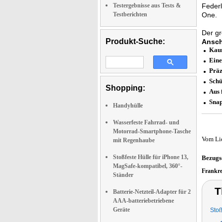
Testergebnisse aus Tests &
Feder
Testberichten
One.
Der gr
Produkt-Suche:
Ansch
Kaum
Eine
Präz
Schü
Shopping:
Aus 
Snap
Handyhülle
Wasserfeste Fahrrad- und
Motorrad-Smartphone-Tasche
Vom Li
mit Regenhaube
Stoßfeste Hülle für iPhone 13,
Bezugs
MagSafe-kompatibel, 360°-
Frankr
Ständer
T
Batterie-Netzteil-Adapter für 2
AAA-batteriebetriebene
Geräte
Stoß