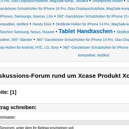
•
•
15 Pro, Glas-Displayschutzfolie, MagSafe-komp., stoßfest
Smartphone Hüllen
S
anzkörper-Schutzhüllen für iPhone 16 Pro, Glas-Displayschutzfolie, MagSafe-komp.
•
iPhones, Samsungs, Xperias, LGs
360°-Ganzkörper-Schutzhüllen für iPhone 15 m
•
•
ompatibel, stoßfest
Handy Etuis
Stoßfeste Hüllen für iPhone 14 Pro, MagSafe-k
Tablet Handtaschen
•
•
Taschen Samsung, Nexus, Huawei
Stoßfes
•
atibel, 360°-Ständer
360°-Ganzkörper-Schutzhüllen für iPhone 14 Pro, Glas-Disp
•
dy-Hüllen für Android, HTC, LG, Sony
360°-Ganzkörper-Schutzhüllen für iPhone 
kompatibel, stoßfest
skussions-Forum rund um Xcase Produkt X
ite: [1]
trag schreiben:
zername:
Synonym, unter dem Ihr Beitrag erscheinen soll