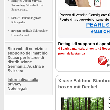
Semptec Urban Survival
Technology
Strandzelte mit
Sonnenschutz
Prez­zo di Ven­di­ta Con­si­glia­to:
€
Sichler Haushaltsgeräte
Fon­te di ap­prov­vi­gio­na­men­to
Klimageräte
PEARL € 
newgen medicals
Schrittzähler
eMall CH
Uhren Android
Det­ta­gli di sup­por­to di­spo­ni­b
Sito web di servizio e
4 Sca­ri­ca ma­nua­le, dri­ver ...
•
1 Re­cen
supporto del marchio
pre­mi del­la stam­pa
Xcase per le aree di
A
distribuzione
p
Germania, Austria e
Svizzera
Informativa sulla
Xca­se Falt­box, Stau­bo­
privacy
bo­xen mit Dec­kel
Note legali
G
e
c