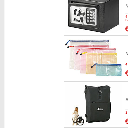
N
4
F
N
4
A
1