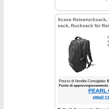
Xca­se Rei­se­ruck­sack,
sack, Ruck­sack für Rei
C
r
m
Prez­zo di Ven­di­ta Con­si­glia­to:
€
Fon­te di ap­prov­vi­gio­na­men­to
PEARL €
eMall C