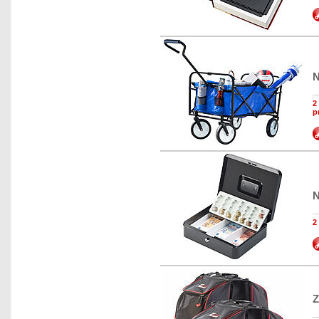
N
2
p
N
2
Z