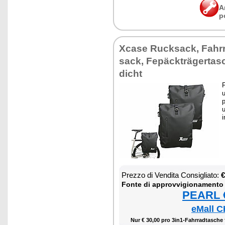
A
p
Xca­se Ruck­sack, Fahr
sack, Fepäck­träger­ta­s
di­cht
F
u
p
u
i
Prez­zo di Ven­di­ta Con­si­glia­to:
€
Fon­te di ap­prov­vi­gio­na­men­to
PEARL €
eMall C
Nur € 30,00 pro 3i­n1-Fahr­rad­ta­sche