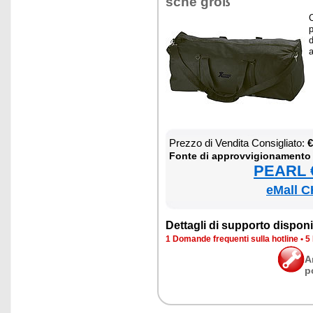
sche groß
C
p
d
a
Prez­zo di Ven­di­ta Con­si­glia­to:
€
Fon­te di ap­prov­vi­gio­na­men­to
PEARL €
eMall C
Det­ta­gli di sup­por­to di­spo­ni­b
1 Do­man­de fre­quen­ti sul­la ho­tli­ne
•
5 
A
p