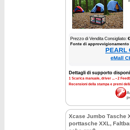
t
Prez­zo di Ven­di­ta Con­si­glia­to:
€
Fon­te di ap­prov­vi­gio­na­men­to
PEARL €
eMall C
Det­ta­gli di sup­por­to di­spo­ni­b
1 Sca­ri­ca ma­nua­le, dri­ver ...
•
2 Feed­b
Re­cen­sio­ni del­la stam­pa e pre­mi del
A
p
Xca­se Jum­bo Ta­sche 
port­ta­sche XXL, Falt­ba­