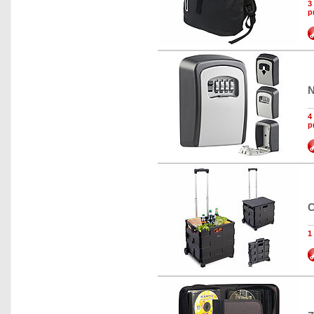
3
p
N
4
p
C
1