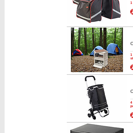
1
C
1
s
C
4
p