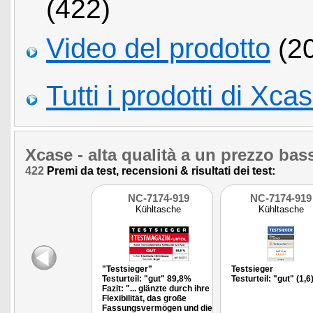
(422)
Video del prodotto
(2
Tutti i prodotti di Xca
Xcase
- alta qualità a un prezzo bas
422
Premi da test, recensioni & risultati dei test:
NC-7174-919
NC-7174-919
Kühltasche
Kühltasche
"Testsieger"
Testsieger
Testurteil: "gut" 89,8%
Testurteil: "gut" (1,6
Fazit: "... glänzte durch ihre
Flexibilität, das große
Fassungsvermögen und die