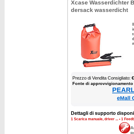
Xca­se Was­ser­di­ch­ter B
der­sack was­ser­di­cht
I
i
r
d
m
Prez­zo di Ven­di­ta Con­si­glia­to:
€
Fon­te di ap­prov­vi­gio­na­men­to
PEARL 
eMall 
Det­ta­gli di sup­por­to di­spo­ni­b
1 Sca­ri­ca ma­nua­le, dri­ver ...
•
1 Feed­b
A
p