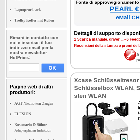
Fon­te di ap­prov­vi­gio­na­men­to
PEARL € 
Laptoprucksack
eMall CH
Trolley Koffer mit Rollen
Det­ta­gli di sup­por­to di­spo­ni­b
Rimani in contatto con
1 Sca­ri­ca ma­nua­le, dri­ver ...
•
6 Feed­b
noi e inserisci il tuo
Re­cen­sio­ni del­la stam­pa e pre­mi del
indirizzo email per la
nostra newsletter
A
HotPrice.:
p
Xca­se Schlüssel­tre­so
Pagine web di altri
Schlüssel­box WLAN, S
produttori:
sten WLAN
A
AGT
Nietmuttern-Zangen
i
t
ELESION
p
Rosenstein & Söhne
Adapterplatten Induktion