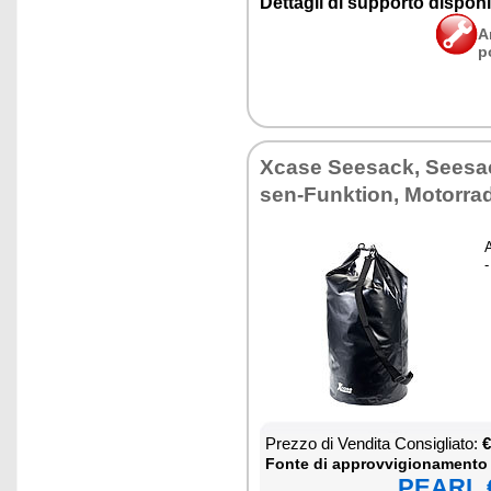
Det­ta­gli di sup­por­to di­spo­ni­b
A
p
Xca­se See­sack, See­sa
sen-Funk­tion, Mo­tor­r
A
-
Prez­zo di Ven­di­ta Con­si­glia­to:
€
Fon­te di ap­prov­vi­gio­na­men­to
PEARL €