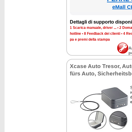
eMall C
Det­ta­gli di sup­por­to di­spo­ni­b
1 Sca­ri­ca ma­nua­le, dri­ver ...
•
2 Do­man
ho­tli­ne
•
8 Feed­back dei clien­ti
•
4 Re­c
pa e pre­mi del­la stam­pa
A
p
Xca­se Au­to Tre­sor, Au­to
fürs Au­to, Si­che­rhei­ts
S
r
d
e