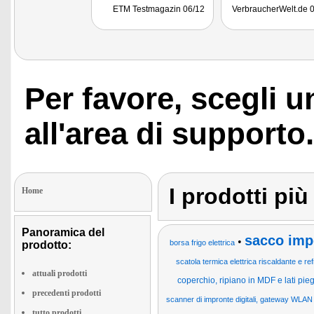
zahlreichen
ETM Testmagazin 06/12
VerbraucherWelt.de 
Verstauungsmöglichkeiten."
Per favore, scegli 
all'area di supporto.
I prodotti pi
Home
Panoramica del
sacco imp
•
borsa frigo elettrica
prodotto:
scatola termica elettrica riscaldante e re
attuali prodotti
coperchio, ripiano in MDF e lati pie
precedenti prodotti
scanner di impronte digitali, gateway WLAN
tutto prodotti