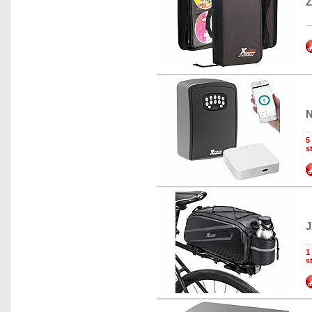
Z
N
5
s
J
1
s