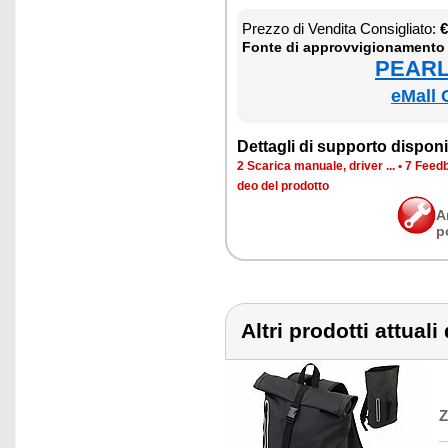
Prez­zo di Ven­di­ta Con­si­glia­to:
€
Fon­te di ap­prov­vi­gio­na­men­to
PEARL 
eMall 
Det­ta­gli di sup­por­to di­spo­ni­b
2 Sca­ri­ca ma­nua­le, dri­ver ...
•
7 Feed­b
deo del pro­dot­to
A
p
Altri prodotti attuali
Z