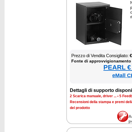
N
p
c
r
Prez­zo di Ven­di­ta Con­si­glia­to:
€
Fon­te di ap­prov­vi­gio­na­men­to
PEARL € 
eMall C
Det­ta­gli di sup­por­to di­spo­ni­b
2 Sca­ri­ca ma­nua­le, dri­ver ...
•
5 Feed­b
Re­cen­sio­ni del­la stam­pa e pre­mi del
del pro­dot­to
A
p