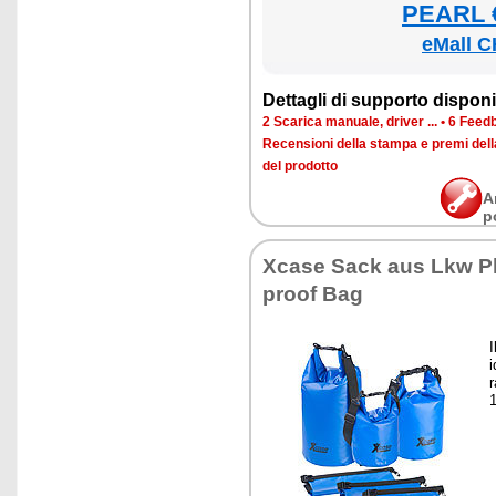
PEARL €
eMall C
Det­ta­gli di sup­por­to di­spo­ni­b
2 Sca­ri­ca ma­nua­le, dri­ver ...
•
6 Feed­b
Re­cen­sio­ni del­la stam­pa e pre­mi del
del pro­dot­to
A
p
Xca­se Sack aus Lkw Pla
proof Bag
I
i
r
1