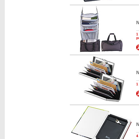
N
1
p
N
1
N
4