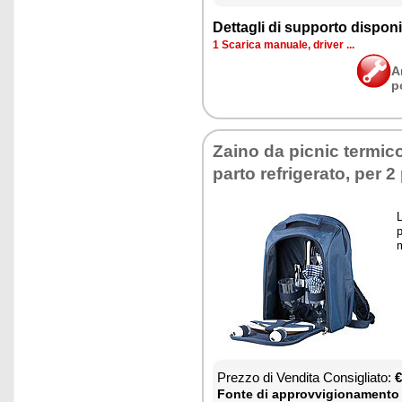
Det­ta­gli di sup­por­to di­spo­ni­b
1 Sca­ri­ca ma­nua­le, dri­ver ...
A
p
Zai­no da pic­nic ter­mi
par­to re­fri­ge­ra­to, per 
L
p
m
Prez­zo di Ven­di­ta Con­si­glia­to:
€
Fon­te di ap­prov­vi­gio­na­men­to