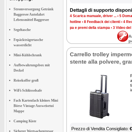
Stromversorgung Getränk
Det­ta­gli di sup­por­to di­spo­ni­b
Baggersee Autofahrt
4 Sca­ri­ca ma­nua­le, dri­ver ...
•
5 Do­man
Lebensmittel Baggersee
ho­tli­ne
•
8 Feed­back dei clien­ti
•
4 Re­c
pa e pre­mi del­la stam­pa
•
3 Vi­deo del 
Segeltasche
A
Fepäckträgertasche
p
wasserdicht
Car­rel­lo trol­ley im­per­me
Mini-Kühlschrank
sten­te al­la pol­ve­re, gr
Aufbewahrungsbox mit
Deckel
R
Reisekoffer groß
a
t
i
WiFi-Schlüsselsafe
Fach Kartenfach kleines Mini
Börse Vintage Ausweisetui
Mappe
Camping Kiste
Prez­zo di Ven­di­ta Con­si­glia­to:
€
Sicherer Wertsachentresor