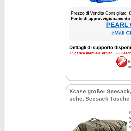
Prez­zo di Ven­di­ta Con­si­glia­to:
€
Fon­te di ap­prov­vi­gio­na­men­to
PEARL €
eMall C
Det­ta­gli di sup­por­to di­spo­ni­b
3 Sca­ri­ca ma­nua­le, dri­ver ...
•
3 Feed­b
A
p
Xca­se großer See­sack,
sche, See­sack Ta­sche
P
c
q
s