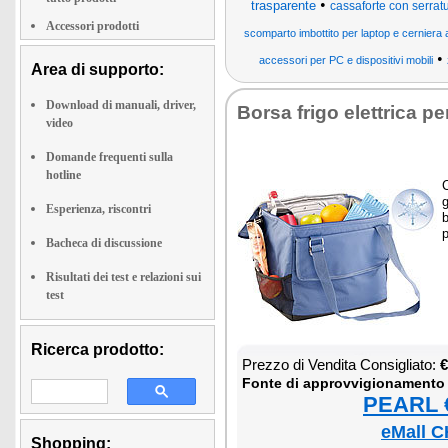
•
trasparente
cassaforte con serra
Accessori prodotti
scomparto imbottito per laptop e cerniera 
•
accessori per PC e dispositivi mobili
Area di supporto:
Download di manuali, driver,
Bor­sa fri­go elet­tri­ca pe
video
Domande frequenti sulla
hotline
C
g
Esperienza, riscontri
b
p
Bacheca di discussione
Risultati dei test e relazioni sui
test
Ricerca prodotto:
Prez­zo di Ven­di­ta Con­si­glia­to:
€
Fon­te di ap­prov­vi­gio­na­men­to
PEARL €
eMall C
Shopping: