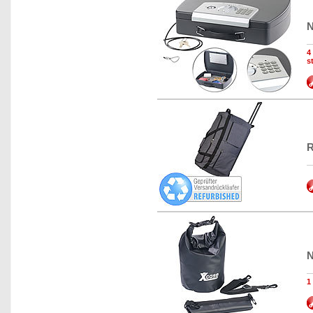
N
4
s
R
N
1