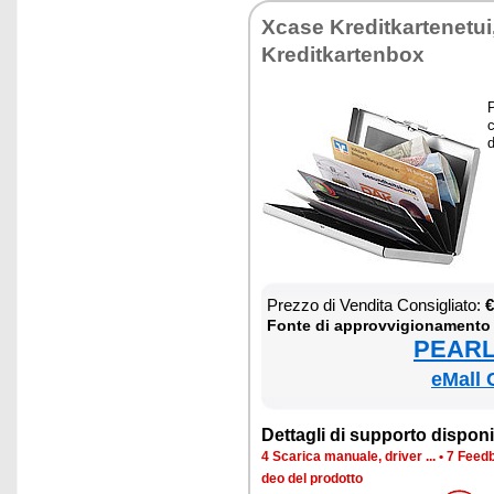
Xca­se Kre­di­t­kar­te­ne­t
Kre­di­t­kar­ten­box
P
c
d
Prez­zo di Ven­di­ta Con­si­glia­to:
€
Fon­te di ap­prov­vi­gio­na­men­to
PEARL 
eMall 
Det­ta­gli di sup­por­to di­spo­ni­b
4 Sca­ri­ca ma­nua­le, dri­ver ...
•
7 Feed­b
deo del pro­dot­to