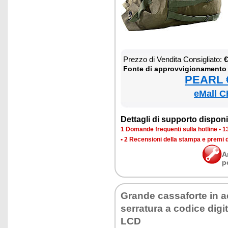
Prez­zo di Ven­di­ta Con­si­glia­to:
€
Fon­te di ap­prov­vi­gio­na­men­to
PEARL €
eMall C
Det­ta­gli di sup­por­to di­spo­ni­b
1 Do­man­de fre­quen­ti sul­la ho­tli­ne
•
13
•
2 Re­cen­sio­ni del­la stam­pa e pre­mi 
A
p
Gran­de cas­sa­for­te in a
ser­ra­tu­ra a co­di­ce di­gi
LCD