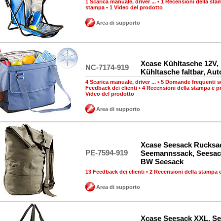
1 Scarica manuale, driver ...
•
1 Recensioni della sta
stampa
•
1 Video del prodotto
Area di supporto
Xcase Kühltasche 12V, 
NC-7174-919
Kühltasche faltbar, Au
4 Scarica manuale, driver ...
•
5 Domande frequenti su
Feedback dei clienti
•
4 Recensioni della stampa e p
Video del prodotto
Area di supporto
Xcase Seesack Rucksa
PE-7594-919
Seemannssack, Seesack
BW Seesack
13 Feedback dei clienti
•
2 Recensioni della stampa 
Area di supporto
Xcase Seesack XXL, S