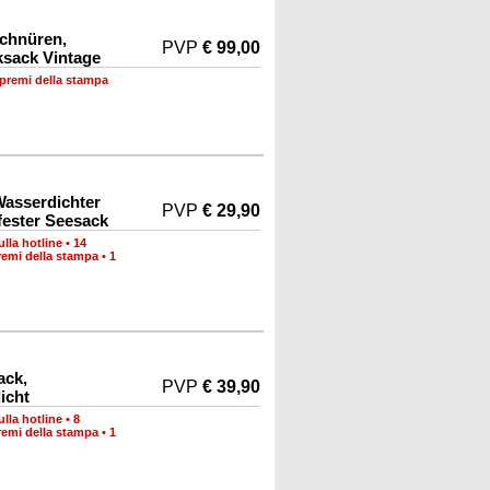
chnüren,
PVP
€ 99,00
sack Vintage
 premi della stampa
asserdichter
PVP
€ 29,90
ester Seesack
lla hotline
•
14
remi della stampa
•
1
ack,
PVP
€ 39,90
icht
lla hotline
•
8
remi della stampa
•
1