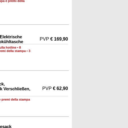
mpa e premi della
Elektrische
PVP
€ 169,90
tokühltasche
lla hotline
•
8
remi della stampa
•
3
ck,
PVP
€ 62,90
 Verschließen,
e premi della stampa
eesack