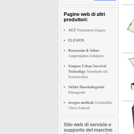
Pagine web di altri
produttori:
AGT
Nietmuttern-Zangen
ELESION
Rosenstein & Söhne
Adapterplatten Induktion
Semptec Urban Survival
Technology
Strandzelte mit
Sonnenschutz
Sichler Haushaltsgeräte
Klimageräte
newgen medicals
Schrittzähler
Uhren Android
Sito web di servizio e
supporto del marchio