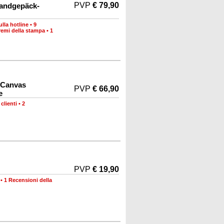
PVP
€ 79,90
Handgepäck-
lla hotline
•
9
remi della stampa
•
1
 Canvas
PVP
€ 66,90
e
clienti
•
2
PVP
€ 19,90
•
1 Recensioni della