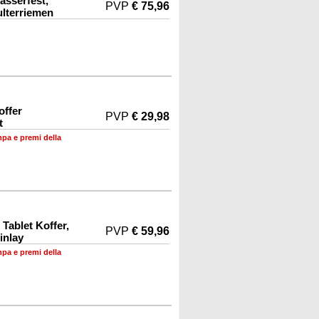
asserfest,
PVP
€ 75,96
ulterriemen
offer
PVP
€ 29,98
t
mpa e premi della
Tablet Koffer,
PVP
€ 59,96
inlay
mpa e premi della