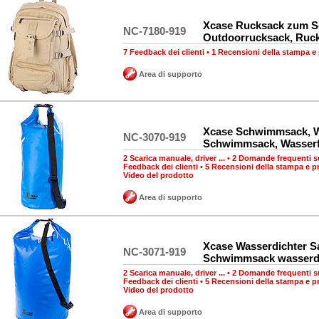
Xcase Rucksack zum S
NC-7180-919
Outdoorrucksack, Ruck
7 Feedback dei clienti
•
1 Recensioni della stampa e
Area di supporto
Xcase Schwimmsack, W
NC-3070-919
Schwimmsack, Wasserf
2 Scarica manuale, driver ...
•
2 Domande frequenti su
Feedback dei clienti
•
5 Recensioni della stampa e p
Video del prodotto
Area di supporto
Xcase Wasserdichter S
NC-3071-919
Schwimmsack wasserd
2 Scarica manuale, driver ...
•
2 Domande frequenti su
Feedback dei clienti
•
5 Recensioni della stampa e p
Video del prodotto
Area di supporto