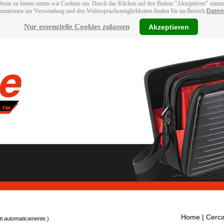
bsite zu bieten setzen wir Cookies ein. Durch das Klicken auf den Button "Akzeptieren" stim
ormationen zur Verwendung und den Widerspruchsmöglichkeiten finden Sie im Bereich
Daten
Nur essenzielle Cookies zulassen
Akzeptieren
Home
| Cerca
tti automaticamente.)