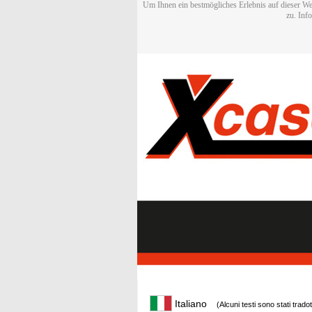
Um Ihnen ein bestmögliches Erlebnis auf dieser We
zu. Inf
Italiano
(Alcuni testi sono stati trado