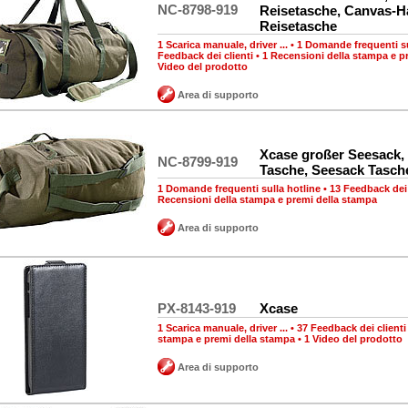
NC-8798-919
Reisetasche, Canvas-
Reisetasche
1 Scarica manuale, driver ...
•
1 Domande frequenti su
Feedback dei clienti
•
1 Recensioni della stampa e p
Video del prodotto
Area di supporto
Xcase großer Seesack,
NC-8799-919
Tasche, Seesack Tasch
1 Domande frequenti sulla hotline
•
13 Feedback dei 
Recensioni della stampa e premi della stampa
Area di supporto
PX-8143-919
Xcase
1 Scarica manuale, driver ...
•
37 Feedback dei clienti
stampa e premi della stampa
•
1 Video del prodotto
Area di supporto