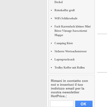
Deckel
Reisekoffer groß
WiFi-Schlüsselsafe
Fach Kartenfach kleines Mini
Börse Vintage Ausweisetui
Mappe
Camping Kiste
Sicherer Wertsachentresor
Laptoprucksack
Trolley Koffer mit Rollen
Rimani in contatto con
noi e inserisci il tuo
indirizzo email per la
nostra newsletter
HotPrice.: