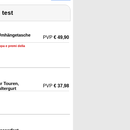
 test
 Umhängetasche
PVP
€ 49,90
mpa e premi della
r Touren,
PVP
€ 37,98
ltergurt