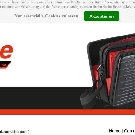
bsite zu bieten setzen wir Cookies ein. Durch das Klicken auf den Button "Akzeptieren" stim
ormationen zur Verwendung und den Widerspruchsmöglichkeiten finden Sie im Bereich
Daten
Nur essenzielle Cookies zulassen
Akzeptieren
Home
| Cerca
tti automaticamente.)