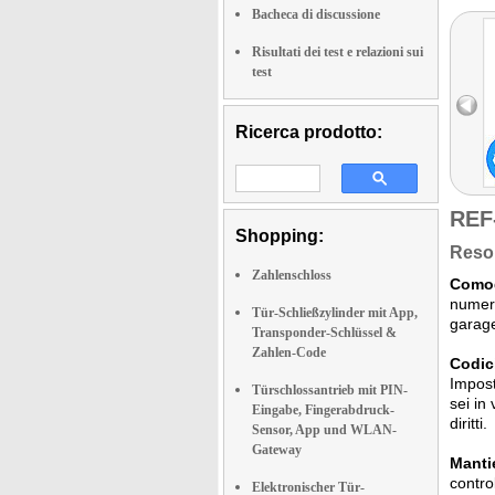
Bacheca di discussione
Risultati dei test e relazioni sui
test
Ricerca prodotto:
REF
Shopping:
Reso 
Zahlenschloss
Comod
numeri
Tür-Schließzylinder mit App,
garage
Transponder-Schlüssel &
Zahlen-Code
Codic
Impost
Türschlossantrieb mit PIN-
sei in
Eingabe, Fingerabdruck-
diritti.
Sensor, App und WLAN-
Gateway
Mantie
contro
Elektronischer Tür-