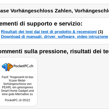
ase Vorhängeschloss Zahlen, Vorhängeschl
ementi di supporto e servizio:
Risultati dei test dai test di prodotto & recensioni
(1)
Download di manuali, driver, software, video istruzione
mmenti sulla pressione, risultati dei te
Fazit: "Insgesamt ist das
Xcase Metal-
Vorhängeschloss von
PEARL ein gelungenes
Smart Home Gadget und
eine gute Alternative zu
althergebrachten
PocketPC.ch 05/22
Schlössern an Tor, Kiste
und Spind. Es lässt sich via
Bluetooth und in