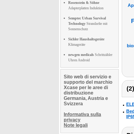
Rosenstein & Söhne
Ap
Adapterplatten Induktion
Semptec Urban Survival
Technology
Strandzelte mit
Sonnenschutz
Sichler Haushaltsgeräte
Klimageräte
bio
newgen medicals
Schrittzähler
Uhren Android
Sito web di servizio e
supporto del marchio
Xcase per le aree di
(2
distribuzione
Germania, Austria e
Svizzera
ELE
Bed
Informativa sulla
IP6
privacy
Note legali