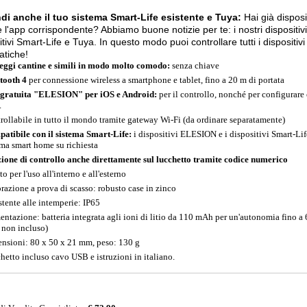
di anche il tuo sistema Smart-Life esistente e Tuya:
Hai già disposi
e l'app corrispondente? Abbiamo buone notizie per te: i nostri dispositi
itivi Smart-Life e Tuya. In questo modo puoi controllare tutti i dispositiv
tiche!
eggi cantine e simili in modo molto comodo:
senza chiave
tooth 4
per connessione wireless a smartphone e tablet, fino a 20 m di portata
gratuita "ELESION" per iOS e Android:
per il controllo, nonché per configurare
.
rollabile in tutto il mondo tramite gateway Wi-Fi (da ordinare separatamente)
atibile con il sistema Smart-Life:
i dispositivi ELESION e i dispositivi Smart-Li
ema smart home su richiesta
ione di controllo anche direttamente sul lucchetto tramite codice numerico
o per l'uso all'interno e all'esterno
razione a prova di scasso: robusto case in zinco
stente alle intemperie: IP65
entazione: batteria integrata agli ioni di litio da 110 mAh per un'autonomia fino a 
non incluso)
nsioni: 80 x 50 x 21 mm, peso: 130 g
hetto incluso cavo USB e istruzioni in italiano.