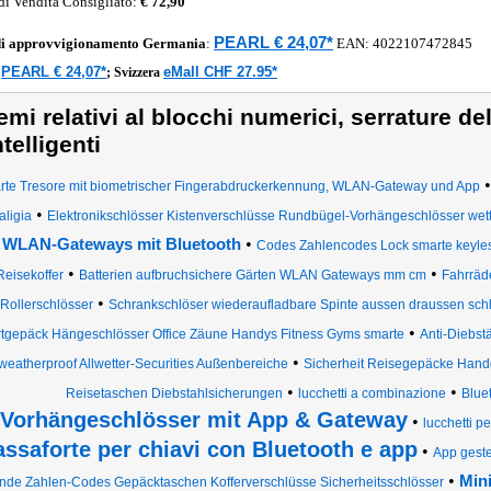
di Vendita Consigliato:
€ 72,90
PEARL € 24,07*
di approvvigionamento
Germania
:
EAN:
4022107472845
PEARL € 24,07*
eMall CHF 27.95*
a
;
Svizzera
emi relativi al blocchi numerici, serrature del
ntelligenti
te Tresore mit biometrischer Fingerabdruckerkennung, WLAN-Gateway und App
•
aligia
Elektronikschlösser Kistenverschlüsse Rundbügel-Vorhängeschlösser wett
•
WLAN-Gateways mit Bluetooth
Codes Zahlencodes Lock smarte keyless
•
•
Reisekoffer
Batterien aufbruchsichere Gärten WLAN Gateways mm cm
Fahrräd
•
Rollerschlösser
Schrankschlöser wiederaufladbare Spinte aussen draussen schl
•
tgepäck Hängeschlösser Office Zäune Handys Fitness Gyms smarte
Anti-Diebst
•
weatherproof Allwetter-Securities Außenbereiche
Sicherheit Reisegepäcke Han
•
•
Reisetaschen Diebstahlsicherungen
lucchetti a combinazione
Blue
Vorhängeschlösser mit App & Gateway
•
lucchetti p
assaforte per chiavi con Bluetooth e app
•
App geste
•
Mini
nde Zahlen-Codes Gepäcktaschen Kofferverschlüsse Sicherheitsschlösser