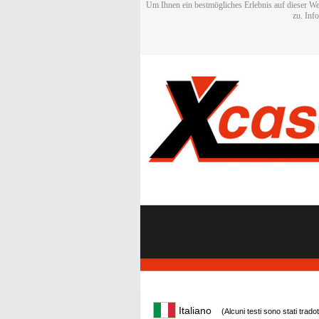
Um Ihnen ein bestmögliches Erlebnis auf dieser We
zu. Inf
Italiano
(Alcuni testi sono stati trado