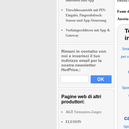
Bluetooth und App
Prezzo 
Türschlossantrieb mit PIN-
Fonte 
Eingabe, Fingerabdruck-
Austri
Sensor und App-Steuerung
T
Vorhängeschlösser mit App &
Gateway
i
Smar
Rimani in contatto con
noi e inserisci il tuo
per v
indirizzo email per la
nostra newsletter
HotPrice.:
Spor
Pagine web di altri
produttori:
AGT
Nietmuttern-Zangen
c
ELESION
Spi