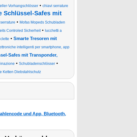
•
eller-Vorhangschlösser
chiavi serrature
 Schlüssel-Safes mit
•
•
serrature
Mofas Mopeds Schubladen
•
its Controled Sicherheit
lucchetti a
•
Smarte Tresoren mit
clette
ettroniche intelligenti per smartphone, app
sel-Safes mit Transponder,
•
•
binazione
Schubladenschlösser
e Ketten Diebstahlschutz
Zahlencode und App, Bluetooth,