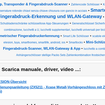
•
•
p, Transponder & Fingerabdruck-Scanner
Zahlencode Schlösser
K
Smarte
•
serrature rotonde chiavi senza chiave chiusura con gancio in acciaio
Fingerabdruck-Erkennung und WLAN-Gateway
•
Schubladenschränke schlüssellose App-Steuerungen
Generalschlüssel Sicherhe
combinazione, lucchetti a U, lucchetti supplementari, lucchetti universali per bici
•
•
metrischer Fingerabdruckerkennung
Smart Life Schlösser
scatole el
•
•
Mini-Schlüs
elesion, tuya, smarthomes, smartlife, android, ios
Smartlocks
•
Fingerabdruck-Scanner, WLAN-Gateway & App
lucchetto a com
Anhängerschlösser stellige Packs Sets Zahlenkombination frostsicher
) Scarica manuale, driver, video ...:
SION-Übersicht
ienungsanleitung (ZX5211 - Xcase Metall-Vorhängeschloss mit 
5)