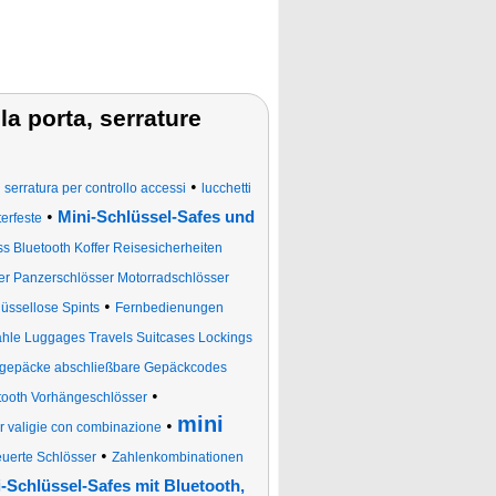
la porta, serrature
•
•
serratura per controllo accessi
lucchetti
•
Mini-Schlüssel-Safes und
erfeste
 Bluetooth Koffer Reisesicherheiten
er Panzerschlösser Motorradschlösser
•
üssellose Spints
Fernbedienungen
ähle Luggages Travels Suitcases Lockings
dgepäcke abschließbare Gepäckcodes
•
tooth Vorhängeschlösser
mini
•
er valigie con combinazione
•
uerte Schlösser
Zahlenkombinationen
-Schlüssel-Safes mit Bluetooth,