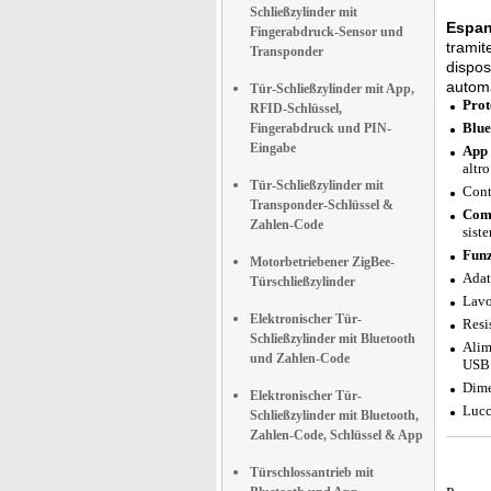
Schließzylinder mit
Espan
Fingerabdruck-Sensor und
tramit
Transponder
dispos
automa
Tür-Schließzylinder mit App,
Prot
RFID-Schlüssel,
Blue
Fingerabdruck und PIN-
Eingabe
App 
altro
Tür-Schließzylinder mit
Cont
Transponder-Schlüssel &
Comp
Zahlen-Code
sist
Funz
Motorbetriebener ZigBee-
Adatt
Türschließzylinder
Lavo
Elektronischer Tür-
Resi
Schließzylinder mit Bluetooth
Alim
und Zahlen-Code
USB 
Dime
Elektronischer Tür-
Lucc
Schließzylinder mit Bluetooth,
Zahlen-Code, Schlüssel & App
Türschlossantrieb mit