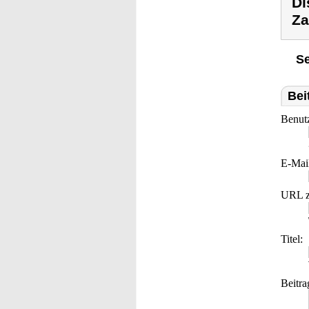
Di
Za
Se
Bei
Benut
E-Mai
URL z
Titel:
Beitra