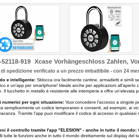
Verbindung mit dem
Luminea Home Control
Bluetooth-Mesh Gateway
auch per WLAN und
weltweit steuern und
konfigurieren. Zudem kann
der Zahlencode auch vor
Ort einfach eingegeben
werden und die
Konnektivität via Tuya
Cloud ermöglichen die
Integration ins Smart Home-
Lösungen."
-52118-919
Xcase Vorhängeschloss Zahlen, Vo
di spedizione verificato a un prezzo imbattibile - con 24 mes
o e intelligente:
Sblocca ora facilmente cantine, armadietti e simili se
co e un'app per smartphone! Ideale anche per applicazioni all'aperto 
. Il lucchetto in metallo è resistente alle intemperie e offre un'elevata p
i numerici per ogni situazione:
Vuoi concedere l'accesso a singole p
a semplicemente un codice temporaneo e consenti, ad esempio, ai vicin
 vacanza. Tramite l'app puoi modificare il codice di accesso in qualsia
ni il controllo tramite l'app "ELESION" - anche in tutto il mondo:
C
lli tutte le funzioni anche in tutto il mondo direttamente sul display del 