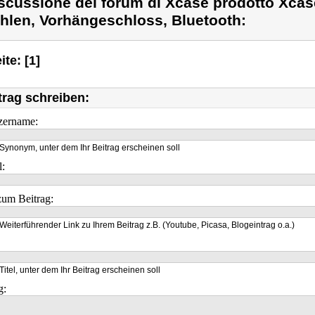
scussione del forum di Xcase prodotto Xca
hlen, Vorhängeschloss, Bluetooth:
ite: [1]
trag schreiben:
zername:
Synonym, unter dem Ihr Beitrag erscheinen soll
l:
um Beitrag:
Weiterführender Link zu Ihrem Beitrag z.B. (Youtube, Picasa, Blogeintrag o.a.)
Titel, unter dem Ihr Beitrag erscheinen soll
g: