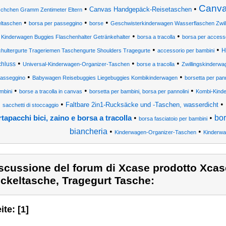
Canva
•
•
Canvas Handgepäck-Reisetaschen
schchen Gramm Zentimeter Eltern
•
•
•
ltaschen
borsa per passeggino
borse
Geschwisterkinderwagen Wasserflaschen Zwill
•
•
•
Kinderwagen Buggies Flaschenhalter Getränkehalter
borsa a tracolla
borsa per accesso
•
•
H
hultergurte Trageriemen Taschengurte Shoulders Tragegurte
accessorio per bambini
•
•
•
hluss
Universal-Kinderwagen-Organizer-Taschen
borse a tracolla
Zwillingskinderwa
•
•
passeggino
Babywagen Reisebuggies Liegebuggies Kombikinderwagen
borsetta per pann
•
•
•
mbini
borse a tracolla in canvas
borsetta per bambini, borsa per pannolini
Kombi-Kind
•
•
Faltbare 2in1-Rucksäcke und -Taschen, wasserdicht
sacchetti di stoccaggio
•
•
bor
tapacchi bici, zaino e borsa a tracolla
borsa fasciatoio per bambini
biancheria
•
•
Kinderwagen-Organizer-Taschen
Kinderw
scussione del forum di Xcase prodotto Xca
ckeltasche, Tragegurt Tasche:
ite: [1]