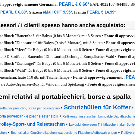
PEARL € 6,60*
di approvvigionamento
Germania
:
EAN:
4022107464499
/
B0
PEARL € 6,60*
eMall CHF 9.95*
PEARL € 14,99*
a
;
Svizzera
;
Francia
essori / I clienti spesso hanno anche acquistato:
toffbuch "Bauernhof" für Babys (0 bis 6 Monate), mit 8 Seiten •
Fonte di approvv
toffbuch "Dinosaurier" für Babys (0 bis 6 Monate), mit 8 Seiten •
Fonte di approv
toffbuch "Meer" für Babys (0 bis 6 Monate), mit 8 Seiten •
Fonte di approvvigion
Set 3D-Stoffbuch,Bauernhof,Dinosaurier,Dschungel,Europäischer Wald •
Fonte di 
toffbuch "Dschungel" für Babys (0 bis 6 Monate), mit 8 Seiten •
Fonte di approvv
toffbuch "Wald" für Babys (0 bis 6 Monate), mit 8 Seiten •
Fonte di approvvigion
PEA
onenalarm, laute 110 db, mit Taschenlampe •
Fonte di approvvigionamento
:
bare Auto-Organizer-Box für Windeln und Spielzeug •
Fonte di approvvigionamen
emi relativi al portabicchieri, borse a spalla
Schutzhüllen für Koffer
•
•
setta per pannolini, borsa per passeggino
•
orta powerbank e pieghe estensibili
Reißverschlusstaschen kompakte Babyfläschchen
•
rolley-Sport- und Reisetaschen
Luxuskinderwagen Trinkflaschenhalter Bottle
•
•
chen
Becherhalter Getränkeflaschen wasserdichte Flaschen Aufbewahrungen
Reißvers