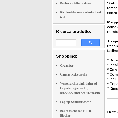
Stabil
Bacheca di discussione
temper
Risultati dei test e relazioni sui
senza 
test
Maggio
come c
Ricerca prodotto:
trambu
Traspo
tracol
facilm
Shopping:
*
Bors
* Idea
Organizer
*
Con 
*
Como
Canvas-Reisetasche
* Incl
Wasserdichte 3in1-Fahrrad-
* Capac
Gepäckträgertasche,
* Dime
Rucksack und Schultertasche
Laptop-Schultertasche
Bauchtasche mit RFID-
Prezzo 
Blocker