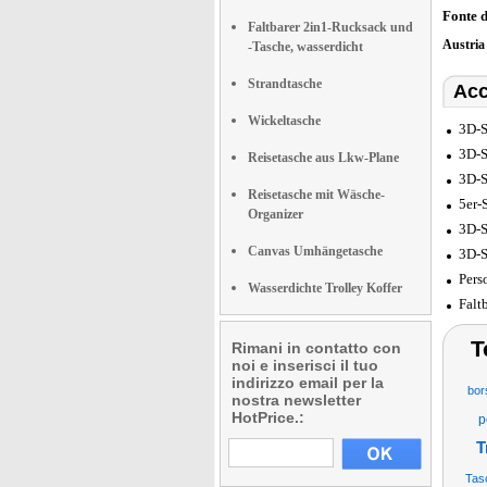
Fonte 
Faltbarer 2in1-Rucksack und
Austri
-Tasche, wasserdicht
Strandtasche
Acc
Wickeltasche
3D-S
3D-S
Reisetasche aus Lkw-Plane
3D-S
Reisetasche mit Wäsche-
5er-
Organizer
3D-S
Canvas Umhängetasche
3D-S
Pers
Wasserdichte Trolley Koffer
Falt
T
Rimani in contatto con
noi e inserisci il tuo
indirizzo email per la
bor
nostra newsletter
HotPrice.:
p
T
Tas