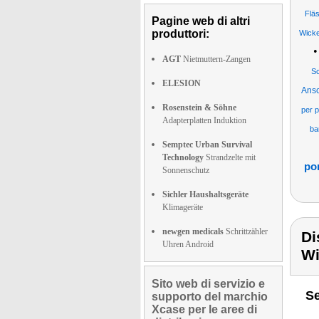
Flä
Pagine web di altri
produttori:
Wicke
AGT
Nietmuttern-Zangen
Sc
ELESION
Ansc
Rosenstein & Söhne
per 
Adapterplatten Induktion
ba
Semptec Urban Survival
Technology
Strandzelte mit
por
Sonnenschutz
Sichler Haushaltsgeräte
Klimageräte
newgen medicals
Schrittzähler
Di
Uhren Android
Wi
Sito web di servizio e
Se
supporto del marchio
Xcase per le aree di