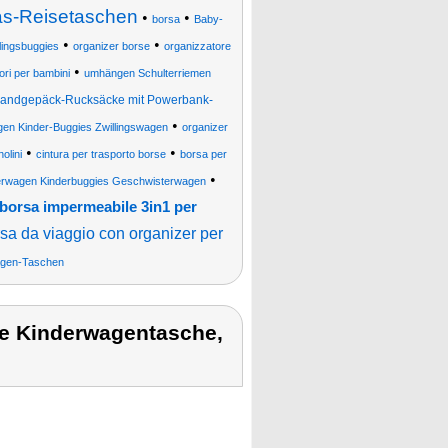
s-Reisetaschen
•
•
borsa
Baby-
•
•
ingsbuggies
organizer borse
organizzatore
•
ri per bambini
umhängen Schulterriemen
andgepäck-Rucksäcke mit Powerbank-
•
gen Kinder-Buggies Zwillingswagen
organizer
•
•
olini
cintura per trasporto borse
borsa per
•
erwagen Kinderbuggies Geschwisterwagen
borsa impermeabile 3in1 per
sa da viaggio con organizer per
agen-Taschen
se Kinderwagentasche,