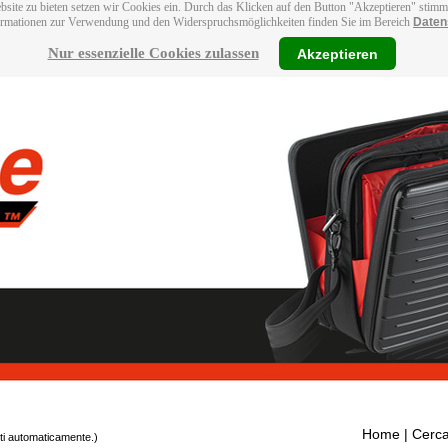
bsite zu bieten setzen wir Cookies ein. Durch das Klicken auf den Button "Akzeptieren" stim
ormationen zur Verwendung und den Widerspruchsmöglichkeiten finden Sie im Bereich
Daten
Nur essenzielle Cookies zulassen
Akzeptieren
Home
| Cerca
tti automaticamente.)