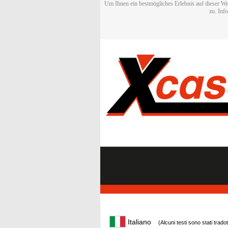
Um Ihnen ein bestmögliches Erlebnis auf dieser We
zu. Inf
Italiano
(Alcuni testi sono stati trado