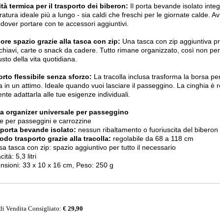
ità termica per il trasporto dei biberon:
Il porta bevande isolato integ
atura ideale più a lungo - sia caldi che freschi per le giornate calde. 
dover portare con te accessori aggiuntivi.
re spazio grazie alla tasca con zip:
Una tasca con zip aggiuntiva pro
hiavi, carte o snack da cadere. Tutto rimane organizzato, così non perd
sto della vita quotidiana.
rto flessibile senza sforzo:
La tracolla inclusa trasforma la borsa 
la in un attimo. Ideale quando vuoi lasciare il passeggino. La cinghia è 
ente adattarla alle tue esigenze individuali.
a organizer universale per passeggino
le per passeggini e carrozzine
porta bevande isolato:
nessun ribaltamento o fuoriuscita del biberon
do trasporto grazie alla tracolla:
regolabile da 68 a 118 cm
usa tasca con zip: spazio aggiuntivo per tutto il necessario
ità: 5,3 litri
nsioni: 33 x 10 x 16 cm, Peso: 250 g
di Vendita Consigliato:
€ 29,90