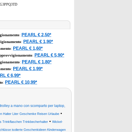
G3PPQ3TD
PEARL € 2,50*
igionamento
:
PEARL € 1,90*
vigionamento
:
PEARL € 1,60*
amento
:
PEARL € 5,90*
approvvigionamento
:
PEARL € 1,80*
igionamento
:
PEARL € 1,99*
amento
:
RL € 6,99*
PEARL € 10,99*
to
:
trolley a mano con scomparto per laptop,
•
 Halter Liter Geschenke Reisen Urlaube
•
s Trinkflaschen Trinkbecherhalter
Wickel-
chlüsse isolierte Geschenkideen Kinderwagen