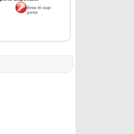
Area di sup­
por­to