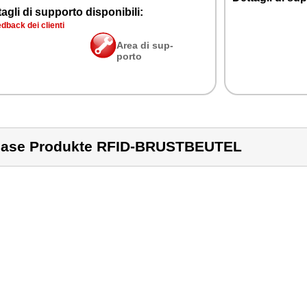
ta­gli di sup­por­to di­spo­ni­bi­li:
d­back dei clien­ti
Area di sup­
por­to
ase Produkte RFID-BRUSTBEUTEL