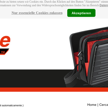
bsite zu bieten setzen wir Cookies ein. Durch das Klicken auf den Button "Akzeptieren" stim
ormationen zur Verwendung und den Widerspruchsmöglichkeiten finden Sie im Bereich
Daten
Nur essenzielle Cookies zulassen
Akzeptieren
Home
| Cerca
tti automaticamente.)