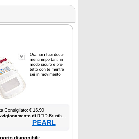
Ora hai i tuoi do­cu­
men­ti im­por­tan­ti in
mo­do si­cu­ro e pro­
tet­to con te men­tre
sei in mo­vi­men­to
ta Con­si­glia­to: € 16,90
­vi­gio­na­men­to di
RFID-Brust­beu­tel
PEARL
por­to di­spo­ni­bi­li: