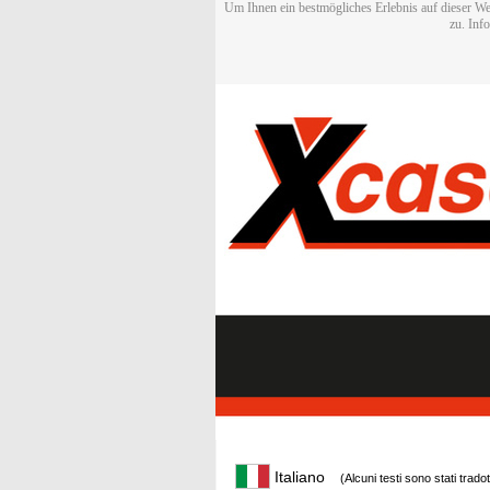
Um Ihnen ein bestmögliches Erlebnis auf dieser We
zu. Inf
Italiano
(Alcuni testi sono stati trado