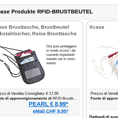
ase Produkte RFID-BRUSTBEUTEL
­se Brust­ta­sche, Brust­beu­tel
Xca­se
b­sta­hl­si­cher, Rei­se Brust­ta­sche
Ora puoi pro­teg­ge­re
in mo­do si­cu­ro i do­
cu­men­ti im­por­tan­ti
men­tre sei in mo­vi­
men­to
­zo di Ven­di­ta Con­si­glia­to: € 17,90
Prez­zo di Ven­di­
te di ap­prov­vi­gio­na­men­to di
RFID-Brust­beu­tel
Fon­te di ap­prov
PEARL € 8,99*
eMall CHF 9.95*
Det­ta­gli di sup­