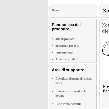
Xc
Home
Xca
Panoramica del
prodotto:
die
attuali prodotti
precedenti prodotti
tutto prodotti
Accessori prodotti
Area di supporto:
Download di manuali, driver,
video
Prez
Fon­
Domande frequenti sulla
hotline
Esperienza, riscontri