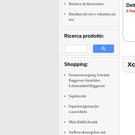
Bacheca di discussione
Det­
5 Fee
Risultati dei test e relazioni sui
test
Ricerca prodotto:
Xc
Shopping:
Stromversorgung Getränk
Baggersee Autofahrt
Lebensmittel Baggersee
Segeltasche
Fepäckträgertasche
wasserdicht
Mini-Kühlschrank
Aufbewahrungsbox mit