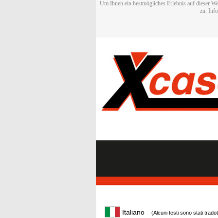
Um Ihnen ein bestmögliches Erlebnis auf dieser We
zu. Inf
Italiano
(Alcuni testi sono stati trado