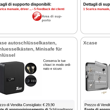
ta­gli di sup­por­to di­spo­ni­bi­li:
Det­ta­gli di sup­
ri­ca ma­nua­le, dri­ver ...
•
5 Feed­back dei clien­ti
1 Sca­ri­ca ma­nua­le, 
Area di sup­
por­to
­se au­to­schlüssel­ka­sten,
Xca­se
lues­selkästen, Mi­ni­sa­fe für
hlüssel
Con­ser­va le tue
chia­vi in mo­do or­di­
na­to e si­cu­ro
­zo di Ven­di­ta Con­si­glia­to: € 29,90
Prez­zo di Ven­di­
te di ap­prov­vi­gio­na­men­to di
Schlüssel­tre­sor
Fon­te di ap­prov