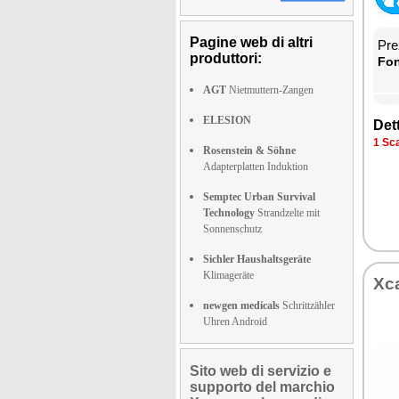
Pagine web di altri
Prez
produttori:
Fon­
AGT
Nietmuttern-Zangen
ELESION
Det­
1 Sca­
Rosenstein & Söhne
Adapterplatten Induktion
Semptec Urban Survival
Technology
Strandzelte mit
Sonnenschutz
Sichler Haushaltsgeräte
Klimageräte
Xca
newgen medicals
Schrittzähler
Uhren Android
Sito web di servizio e
supporto del marchio