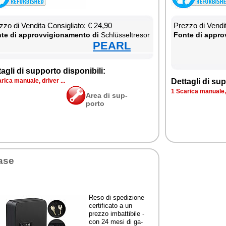
­zo di Ven­di­ta Con­si­glia­to: € 24,90
Prez­zo di Ven­di­
te di ap­prov­vi­gio­na­men­to di
Schlüssel­tre­sor
Fon­te di ap­prov
PEARL
ta­gli di sup­por­to di­spo­ni­bi­li:
ri­ca ma­nua­le, dri­ver ...
Det­ta­gli di sup­
1 Sca­ri­ca ma­nua­le, 
Area di sup­
por­to
­se
Re­so di spe­di­zio­ne
cer­ti­fi­ca­to a un
prez­zo im­bat­ti­bi­le -
con 24 me­si di ga­