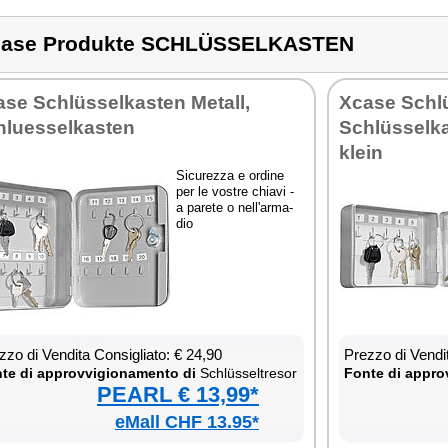
case Produkte SCHLÜSSELKASTEN
­se Schlüssel­ka­sten Me­tall,
Xca­se Schlü
lues­sel­ka­sten
Schlüssel­ka
klein
Si­cu­rez­za e or­di­ne
per le vo­stre chia­vi -
a pa­re­te o nel­l'ar­ma­
dio
­zo di Ven­di­ta Con­si­glia­to: € 24,90
Prez­zo di Ven­di­
te di ap­prov­vi­gio­na­men­to di
Schlüssel­tre­sor
Fon­te di ap­prov
PEARL € 13,99*
eMall CHF 13.95*