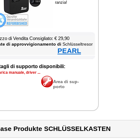
ran­zia!
­zo di Ven­di­ta Con­si­glia­to: € 29,90
te di ap­prov­vi­gio­na­men­to di
Schlüssel­tre­sor
PEARL
ta­gli di sup­por­to di­spo­ni­bi­li:
ri­ca ma­nua­le, dri­ver ...
Area di sup­
por­to
case Produkte SCHLÜSSELKASTEN