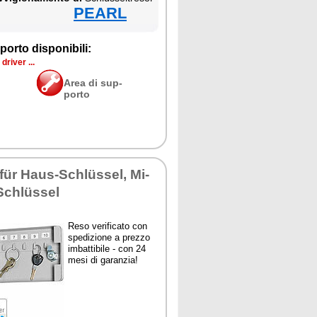
PEARL
por­to di­spo­ni­bi­li:
dri­ver ...
Area di sup­
por­to
 für Haus-Schlüssel, Mi­
r Schlüssel
Re­so ve­ri­fi­ca­to con
spe­di­zio­ne a prez­zo
im­bat­ti­bi­le - con 24
me­si di ga­ran­zia!