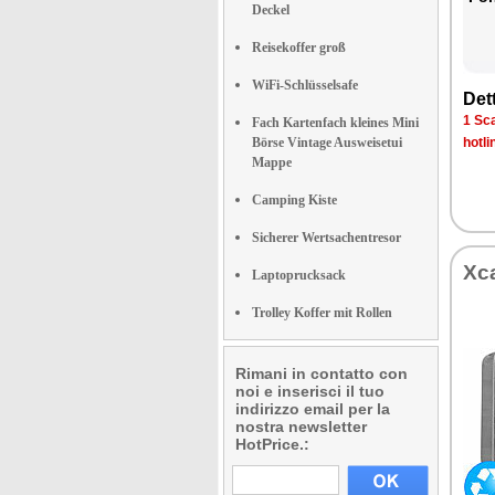
Deckel
Reisekoffer groß
WiFi-Schlüsselsafe
Det­
1 Sca­
Fach Kartenfach kleines Mini
Börse Vintage Ausweisetui
ho­tli
Mappe
Camping Kiste
Sicherer Wertsachentresor
Xca
Laptoprucksack
Trolley Koffer mit Rollen
Rimani in contatto con
noi e inserisci il tuo
indirizzo email per la
nostra newsletter
HotPrice.: