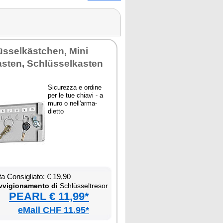
sselkäst­chen, Mi­ni
­sten, Schlüssel­ka­sten
Si­cu­rez­za e or­di­ne
per le tue chia­vi - a
mu­ro o nel­l'ar­ma­
diet­to
ta Con­si­glia­to: € 19,90
­vi­gio­na­men­to di
Schlüssel­tre­sor
PEARL € 11,99*
eMall CHF 11.95*