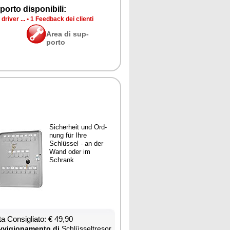
por­to di­spo­ni­bi­li:
dri­ver ...
•
1 Feed­back dei clien­ti
Area di sup­
por­to
Si­che­rheit und Ord­
nung für Ih­re
Schlüssel - an der
Wand oder im
Schrank
ta Con­si­glia­to: € 49,90
­vi­gio­na­men­to di
Schlüssel­tre­sor