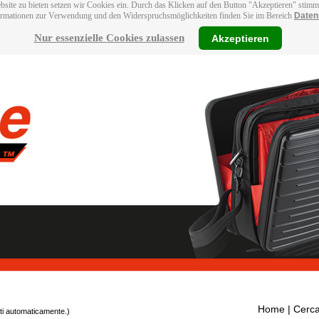
bsite zu bieten setzen wir Cookies ein. Durch das Klicken auf den Button "Akzeptieren" stim
ormationen zur Verwendung und den Widerspruchsmöglichkeiten finden Sie im Bereich
Daten
Nur essenzielle Cookies zulassen
Akzeptieren
Home
| Cerca
tti automaticamente.)