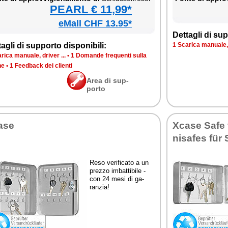
PEARL € 11,99*
eMall CHF 13.95*
Det­ta­gli di sup­
ta­gli di sup­por­to di­spo­ni­bi­li:
1 Sca­ri­ca ma­nua­le, 
ri­ca ma­nua­le, dri­ver ...
•
1 Do­man­de fre­quen­ti sul­la
­ne
•
1 Feed­back dei clien­ti
Area di sup­
por­to
­se
Xca­se Sa­fe
ni­sa­fes fü
Re­so ve­ri­fi­ca­to a un
prez­zo im­bat­ti­bi­le -
con 24 me­si di ga­
ran­zia!