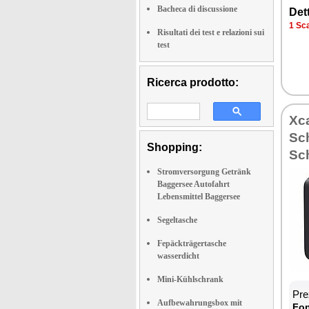
Bacheca di discussione
Det­
1 Sca­
Risultati dei test e relazioni sui
test
Ricerca prodotto:
Xca
Sch
Shopping:
Sc
Stromversorgung Getränk
Baggersee Autofahrt
Lebensmittel Baggersee
Segeltasche
Fepäckträgertasche
wasserdicht
Mini-Kühlschrank
Prez
Aufbewahrungsbox mit
Fon­