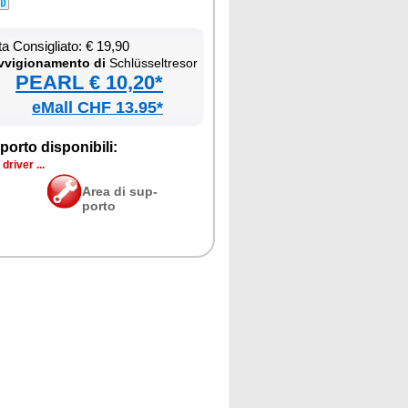
ta Con­si­glia­to: € 19,90
­vi­gio­na­men­to di
Schlüssel­tre­sor
PEARL € 10,20*
eMall CHF 13.95*
por­to di­spo­ni­bi­li:
dri­ver ...
Area di sup­
por­to