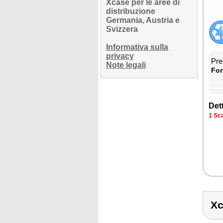
Xcase per le aree di
distribuzione
Germania, Austria e
Svizzera
Informativa sulla
privacy
Prez
Note legali
Fon­
Det­
1 Sca­
X