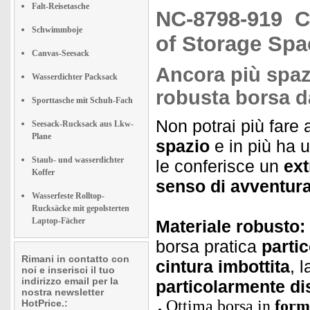
Falt-Reisetasche
NC-8798-919
C
Schwimmboje
of Storage Spa
Canvas-Seesack
Ancora più spazi
Wasserdichter Packsack
robusta borsa d
Sporttasche mit Schuh-Fach
Non potrai più fare
Seesack-Rucksack aus Lkw-
Plane
spazio
e in più ha 
Staub- und wasserdichter
le conferisce un
ext
Koffer
senso di avventura
Wasserfeste Rolltop-
Rucksäcke mit gepolsterten
Laptop-Fächer
Materiale robusto:
borsa pratica
parti
Rimani in contatto con
cintura imbottita
, 
noi e inserisci il tuo
indirizzo email per la
particolarmente d
nostra newsletter
Ottima borsa in
form
HotPrice.: