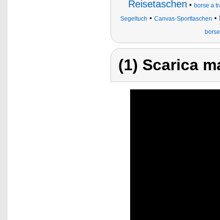
Reisetaschen
•
borse a t
•
•
Segeltuch
Canvas-Sporttaschen
borse
(1) Scarica ma