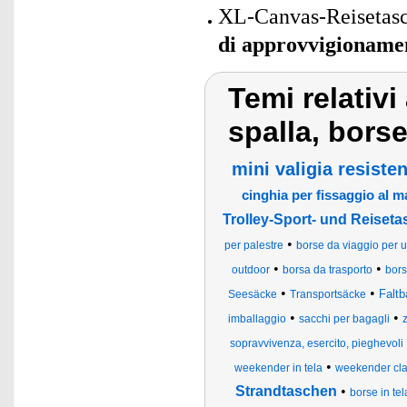
XL-Canvas-Reisetasch
di approvvigioname
Temi relativi
spalla, bors
mini valigia resisten
cinghia per fissaggio al ma
Trolley-Sport- und Reiset
•
per palestre
borse da viaggio per un
•
•
outdoor
borsa da trasporto
bors
•
•
Faltb
Seesäcke
Transportsäcke
•
•
imballaggio
sacchi per bagagli
z
sopravvivenza, esercito, pieghevoli
•
weekender in tela
weekender clas
Strandtaschen
•
borse in tel