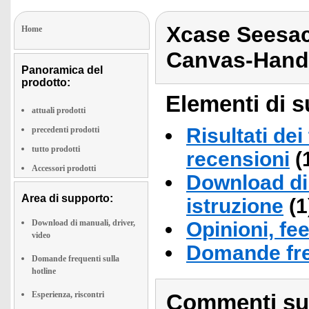
Xcase Seesac
Home
Canvas-Hand
Panoramica del
prodotto:
Elementi di s
attuali prodotti
Risultati dei
precedenti prodotti
tutto prodotti
recensioni
(
Accessori prodotti
Download di 
Area di supporto:
istruzione
(1
Download di manuali, driver,
Opinioni, fe
video
Domande fre
Domande frequenti sulla
hotline
Esperienza, riscontri
Commenti sull