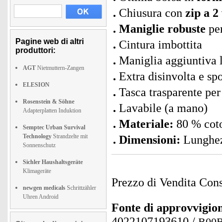
Chiusura con
zip a 2
Maniglie robuste
per
Pagine web di altri
Cintura imbottita
produttori:
Maniglia aggiuntiva l
AGT
Nietmuttern-Zangen
Extra disinvolta e sp
ELESION
Tasca trasparente per
Rosenstein & Söhne
Lavabile (a mano)
Adapterplatten Induktion
Materiale:
80 % coto
Semptec Urban Survival
Technology
Strandzelte mit
Dimensioni:
Lunghezz
Sonnenschutz
Sichler Haushaltsgeräte
Klimageräte
Prezzo di Vendita Cons
newgen medicals
Schrittzähler
Uhren Android
Fonte di approvvigi
4022107193610
/