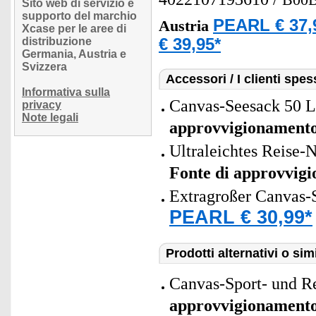
B00
Sito web di servizio e
supporto del marchio
PEARL € 37,
Austria
Xcase per le aree di
distribuzione
€ 39,95*
Germania, Austria e
Svizzera
Accessori / I clienti sp
Informativa sulla
Canvas-Seesack 50 Li
privacy
Note legali
approvvigionament
Ultraleichtes Reise-
Fonte di approvvig
Extragroßer Canvas-S
PEARL € 30,99*
Prodotti alternativi o simi
Canvas-Sport- und Re
approvvigionament