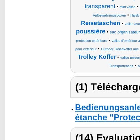
transparent
•
•
mini valise
•
Aufbewahrungsboxen
Hardc
Reisetaschen
•
valise av
poussière
•
sac organisateur
•
protection extérieure
valise d'extérieur 
•
pour extérieur
Outdoor-Reisekoffer aus 
Trolley Koffer
•
valise univer
•
Transportcases
b
(1) Télécharg
Bedienungsanle
étanche "Protec
(14) Evaluati