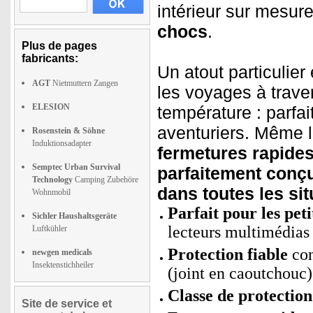
intérieur sur mesur
chocs
.
Plus de pages
fabricants:
Un atout particulier
AGT
Nietmuttern Zangen
les voyages à trave
ELESION
température : parfait
aventuriers. Même 
Rosenstein & Söhne
Induktionsadapter
fermetures rapides
Semptec Urban Survival
parfaitement conç
Technology
Camping Zubehöre
dans toutes les sit
Wohnmobil
Parfait pour les peti
Sichler Haushaltsgeräte
lecteurs multimédias
Luftkühler
Protection fiable
con
newgen medicals
Insektenstichheiler
(joint en caoutchouc)
Classe de protection
Site de service et