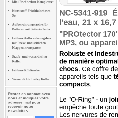
Mini-Fischbecken-Komplettset
NC-5341-919
É
Kunststoff-Frischhaltedosen-
Set
l'eau, 21 x 16,
Aufbewahrungstasche für
Batterien mit Batterie-Tester
"PROtector 170"
Faltbare Aufbewahrungsbox
MP3, ou appare
mit Deckel und seitlichen
Klappen, transparent
Robuste et indestru
Staub- und wasserdichter
de manière optimale
Koffer
chocs
. Ce coffre de
Faltbare Kühltasche
appareils tels que
t
Wasserdichte Trolley Koffer
compacts
.
Restez en contact avec
Le "O-Ring" - un
jo
nous et indiquez votre
adresse mail pour
empêche toute goutte
recevoir notre
newsletter:
Les nervures de ren