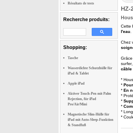
Résultats de tests
HZ-
Hous
Recherche produits:
Cette 
l'eau
.
Chez v
Shopping:
soign
Tasche
Grâce 
surfer
Wasserdichte Schutzhülle für
câble
iPad & Tablet
* Hous
Apple iPad
*
Pour
*
En n
Aktiver Touch-Pen mit Palm
* Prot
Rejection, für iPad
*
Supp
Pro/Air/Mini
*
Comp
* Long
Magnetische Slim-Hülle für
* Coul
iPad mit Auto-Sleep-Funktion
& Standfuß