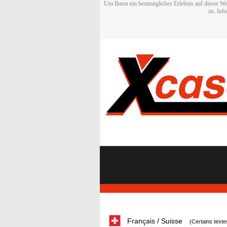
Um Ihnen ein bestmögliches Erlebnis auf dieser We
zu. Inf
Français / Suisse
(Certains texte