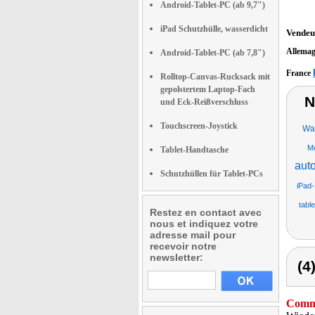
Android-Tablet-PC (ab 9,7")
iPad Schutzhülle, wasserdicht
Vendeu
Allema
Android-Tablet-PC (ab 7,8")
France
Rolltop-Canvas-Rucksack mit
gepolstertem Laptop-Fach
N
und Eck-Reißverschluss
Touchscreen-Joystick
Was
Me
Tablet-Handtasche
aut
Schutzhüllen für Tablet-PCs
iPad-
tabl
Restez en contact avec
nous et indiquez votre
adresse mail pour
recevoir notre
newsletter:
(4
Comme