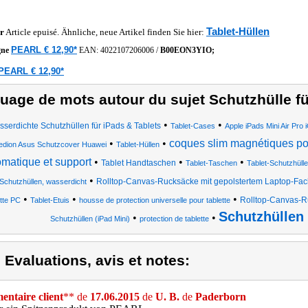
Tablet-Hüllen
r
Article epuisé. Ähnliche, neue Artikel finden Sie hier:
PEARL € 12,90*
gne
EAN:
4022107206006
/
B00EON3YIO;
PEARL € 12,90*
uage de mots autour du sujet Schutzhülle fü
•
•
serdichte Schutzhüllen für iPads & Tablets
Tablet-Cases
Apple iPads Mini Air Pr
•
•
coques slim magnétiques pou
dion Asus Schutzcover Huawei
Tablet-Hüllen
omatique et support
•
•
•
Tablet Handtaschen
Tablet-Taschen
Tablet-Schutzhüll
•
Rolltop-Canvas-Rucksäcke mit gepolstertem Laptop-Fac
Schutzhüllen, wasserdicht
•
•
•
Rolltop-Canvas-R
ette PC
Tablet-Etuis
housse de protection universelle pour tablette
Schutzhüllen
•
•
Schutzhüllen (iPad Mini)
protection de tablette
) Evaluations, avis et notes:
ntaire client
** de
17.06.2015
de
U. B.
de
Paderborn