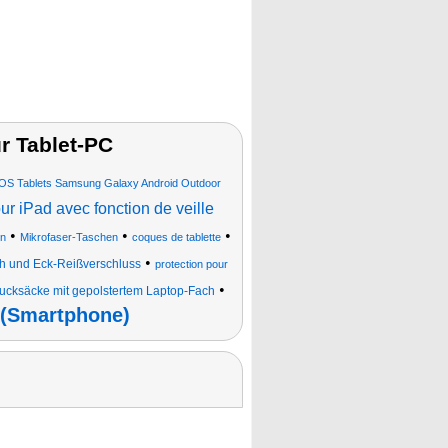
r Tablet-PC
o iOS Tablets Samsung Galaxy Android Outdoor
r iPad avec fonction de veille
•
•
•
en
Mikrofaser-Taschen
coques de tablette
•
h und Eck-Reißverschluss
protection pour
•
ucksäcke mit gepolstertem Laptop-Fach
 (Smartphone)