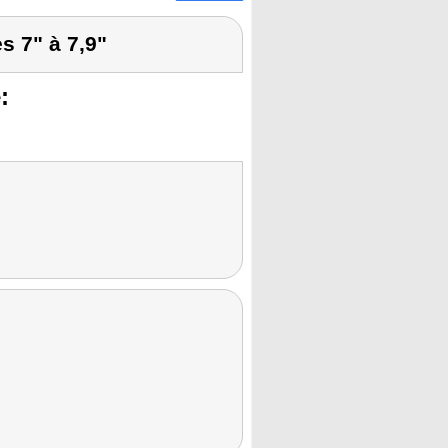
s 7" à 7,9"
: