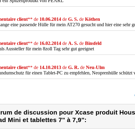
r ein Spitzenprodukt von PEARL
ntaire client
** de
10.06.2014
de
G. S.
de
Köthen
lange eine passende Hülle für mein AT270 gesucht und hier eine sehr g
ntaire client
** de
16.02.2014
de
A. S.
de
Binsfeld
ls Aussteller für mein 8zoll Tag sehr gut geeignet
ntaire client
** de
14.10.2013
de
G. R.
de
Neu-Ulm
ndumschutz für einen Tablet-PC zu empfehlen, Neoprenhülle schützt 
rum de discussion pour Xcase produit Hous
ad Mini et tablettes 7" à 7,9":