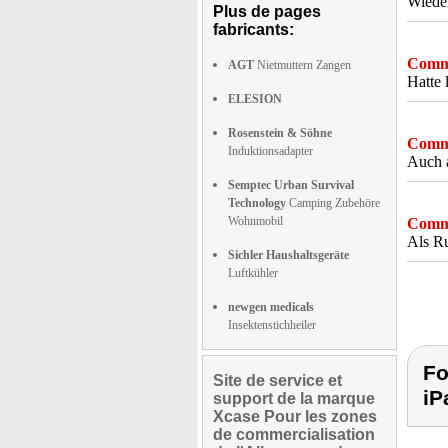
Wiede
Plus de pages
fabricants:
Comme
AGT
Nietmuttern Zangen
Hatte 
ELESION
Rosenstein & Söhne
Comme
Induktionsadapter
Auch a
Semptec Urban Survival
Technology
Camping Zubehöre
Wohnmobil
Comme
Als Ru
Sichler Haushaltsgeräte
Luftkühler
newgen medicals
Insektenstichheiler
Fo
Site de service et
iP
support de la marque
Xcase Pour les zones
de commercialisation