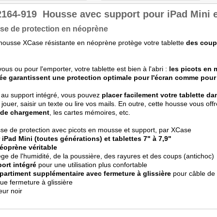
2164-919
Housse avec support pour iPad Mini et
se de protection en néoprène
housse XCase résistante en néoprène protège votre tablette
des coup
ous ou pour l'emporter, votre tablette est bien à l'abri :
les picots en 
ée garantissent une protection optimale pour l'écran comme pour l
au support intégré, vous pouvez
placer facilement votre tablette da
, jouer, saisir un texte ou lire vos mails. En outre, cette housse vous off
 de chargement
, les cartes mémoires, etc.
se de protection avec picots en mousse et support, par XCase
 iPad Mini (toutes générations) et tablettes 7" à 7,9"
éoprène véritable
ège de l'humidité, de la poussière, des rayures et des coups (antichoc)
ort intégré
pour une utilisation plus confortable
artiment supplémentaire avec fermeture à glissière
pour câble de 
ue fermeture à glissière
eur noir