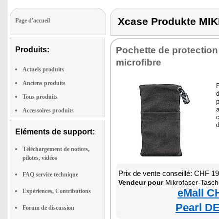
Xcase Produkte M
Page d'accueil
Pochette de protection
Produits:
microfibre
Actuels produits
Anciens produits
F
Tous produits
p
a
Accessoires produits
c
d
Eléments de support:
Téléchargement de notices,
pilotes, vidéos
Prix de vente conseillé: CHF 1
FAQ service technique
Vendeur pour
Mikrofaser-Tasch
eMall C
Expériences, Contributions
Pearl DE
Forum de discussion