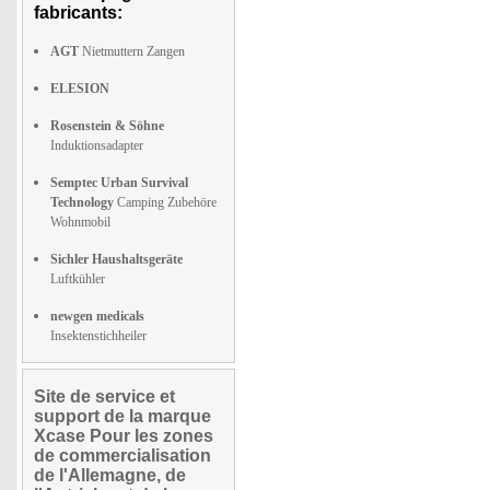
fabricants:
AGT
Nietmuttern Zangen
ELESION
Rosenstein & Söhne
Induktionsadapter
Semptec Urban Survival
Technology
Camping Zubehöre
Wohnmobil
Sichler Haushaltsgeräte
Luftkühler
newgen medicals
Insektenstichheiler
Site de service et
support de la marque
Xcase Pour les zones
de commercialisation
de l'Allemagne, de