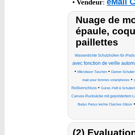
eMall 
•
Vendeur
:
Nuage de mot
épaule, coqu
paillettes
Wasserdichte Schutzhüllen für iPads
avec fonction de veille autom
•
•
Mikrofaser-Taschen
Damen Schulter
•
main pour femmes smartphones
•
Reißverschluss
Gürtel,-Hüft & Schulte
Canvas-Rucksäcke mit gepolstertem L
Bodys Partys leichte Clutches Glitzer
(2) Evaluation