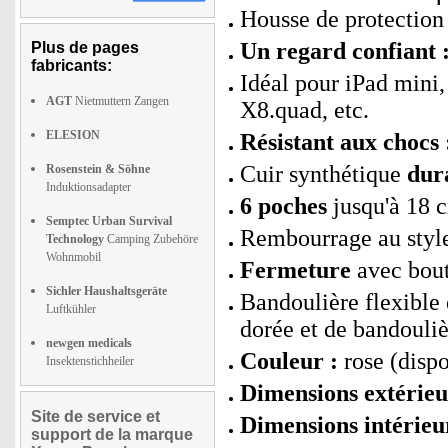
Housse de protection 
Un regard confiant 
Plus de pages
fabricants:
Idéal pour iPad mini
AGT
Nietmuttern Zangen
X8.quad, etc.
ELESION
Résistant aux chocs 
Cuir synthétique
dura
Rosenstein & Söhne
Induktionsadapter
6 poches
jusqu'à 18 
Semptec Urban Survival
Rembourrage au style
Technology
Camping Zubehöre
Wohnmobil
Fermeture
avec bout
Sichler Haushaltsgeräte
Bandoulière flexible 
Luftkühler
dorée et de bandouliè
newgen medicals
Couleur :
rose (dispo
Insektenstichheiler
Dimensions extérieu
Site de service et
Dimensions intérieur
support de la marque