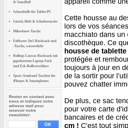
appareil comme un
& Standfuß
Schutzhülle für Tablet-PC
Cette housse au de
Gürtel,-Hüft & Schultertasche
lors de vos séances
Mikrofaser-Tasche
macchiato dans un ca
discothèque. Ce qu
Faltbarer 2in1-Rucksack und
-Tasche, wasserdicht
housse de tablette
Rolltop-Canvas-Rucksack mit
protégée et rembour
gepolstertem Laptop-Fach
toujours à jour en
und Eck-Reißverschluss
de la sortir pour l'u
Sport-Armband Taschen für
iPhones & Smartphones
pouvez chatter immé
Restez en contact avec
De plus, ce sac ten
nous et indiquez votre
adresse mail pour
pour votre carte d'i
recevoir notre
newsletter:
bancaires et de créd
cm !
C'est tout simp