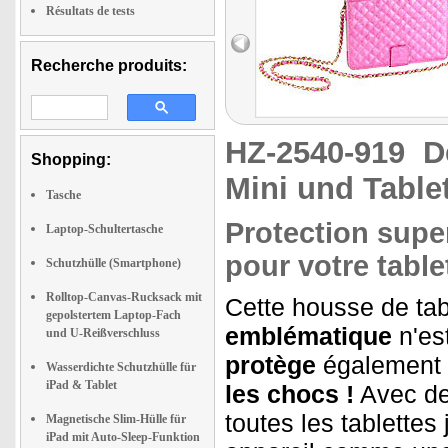
Résultats de tests
Recherche produits:
HZ-2540-919
D
Shopping:
Mini und Tablet
Tasche
Protection supe
Laptop-Schultertasche
pour votre table
Schutzhülle (Smartphone)
Rolltop-Canvas-Rucksack mit
Cette housse de tab
gepolstertem Laptop-Fach
emblématique
n'es
und U-Reißverschluss
protège
également 
Wasserdichte Schutzhülle für
iPad & Tablet
les chocs !
Avec des
toutes les tablettes
Magnetische Slim-Hülle für
iPad mit Auto-Sleep-Funktion