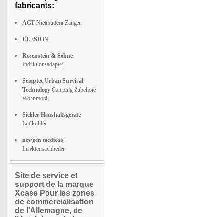
fabricants:
AGT
Nietmuttern Zangen
ELESION
Rosenstein & Söhne
Induktionsadapter
Semptec Urban Survival
Technology
Camping Zubehöre
Wohnmobil
Sichler Haushaltsgeräte
Luftkühler
newgen medicals
Insektenstichheiler
Site de service et
support de la marque
Xcase Pour les zones
de commercialisation
de l'Allemagne, de