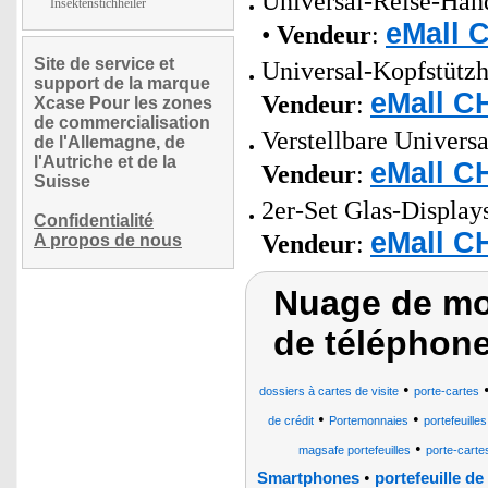
Universal-Reise-Han
Insektenstichheiler
eMall 
•
Vendeur
:
Site de service et
Universal-Kopfstützha
support de la marque
eMall C
Vendeur
:
Xcase Pour les zones
de commercialisation
Verstellbare Universa
de l'Allemagne, de
l'Autriche et de la
eMall C
Vendeur
:
Suisse
2er-Set Glas-Display
Confidentialité
eMall C
Vendeur
:
A propos de nous
Nuage de mot
de téléphone,
•
dossiers à cartes de visite
porte-cartes
•
•
de crédit
Portemonnaies
portefeuilles
•
magsafe portefeuilles
porte-cartes
•
Smartphones
portefeuille d