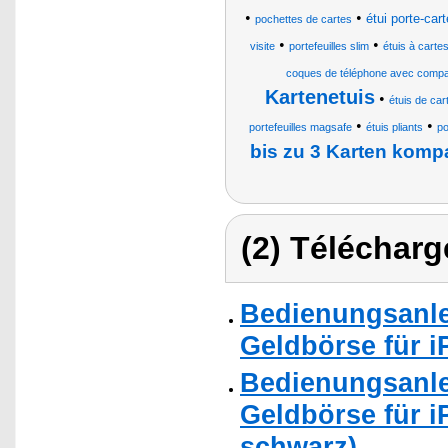
•
•
étui porte-car
pochettes de cartes
•
•
visite
portefeuilles slim
étuis à cartes
coques de téléphone avec compar
Kartenetuis
•
étuis de ca
•
•
portefeuilles magsafe
étuis pliants
p
bis zu 3 Karten kompa
(2) Télécharg
Bedienungsanle
Geldbörse für i
Bedienungsanle
Geldbörse für i
schwarz)