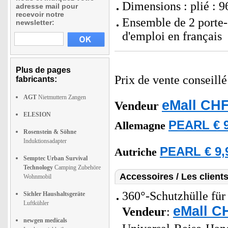
Dimensions : plié : 9
adresse mail pour
recevoir notre
Ensemble de 2 porte-
newsletter:
d'emploi en français
Plus de pages
Prix de vente conseill
fabricants:
AGT
Nietmuttern Zangen
eMall CHF
Vendeur
ELESION
PEARL € 9
Allemagne
Rosenstein & Söhne
Induktionsadapter
PEARL € 9,
Autriche
Semptec Urban Survival
Technology
Camping Zubehöre
Accessoires / Les client
Wohnmobil
360°-Schutzhülle für
Sichler Haushaltsgeräte
Luftkühler
eMall C
Vendeur
:
newgen medicals