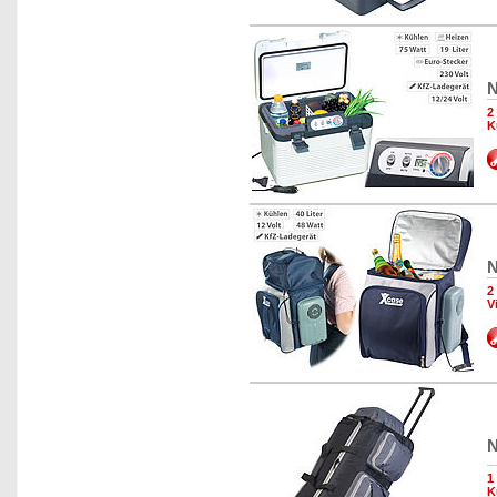
N
2
K
N
2
V
N
1
K