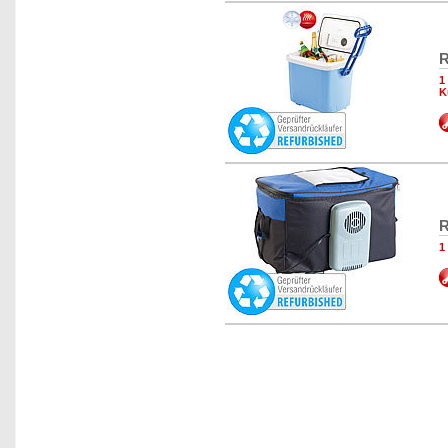
R
1
K
R
1