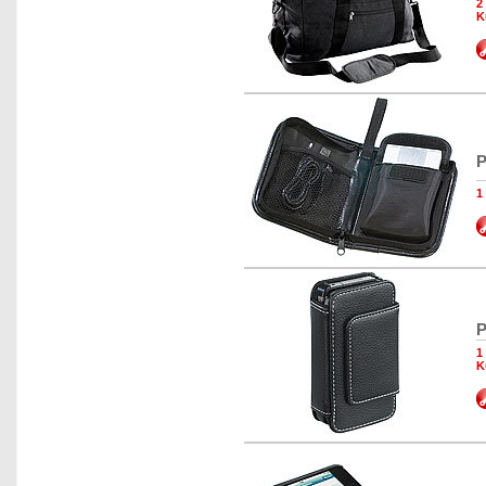
2
K
P
1
P
1
K