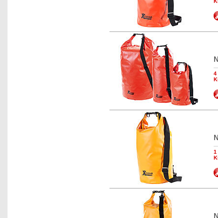
K
N
4
K
N
1
K
N