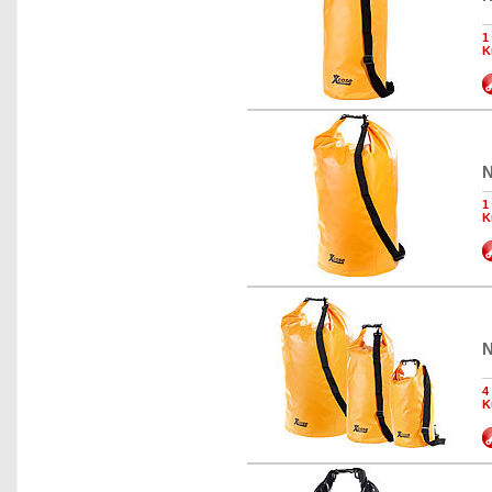
1
K
N
1
K
N
4
K