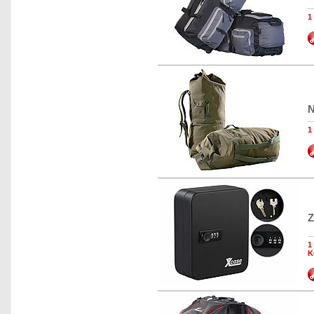
1
N
1
Z
1
K