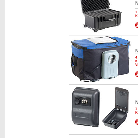
N
1
K
N
4
K
V
N
1
K