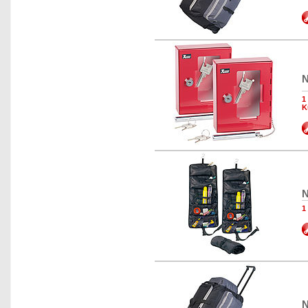
N
1
K
N
1
N