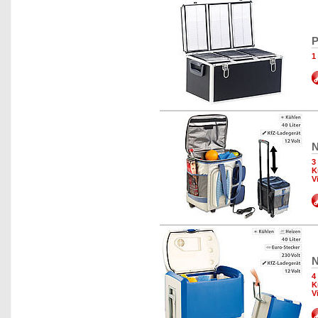
P
1
N
3
K
V
N
4
K
V