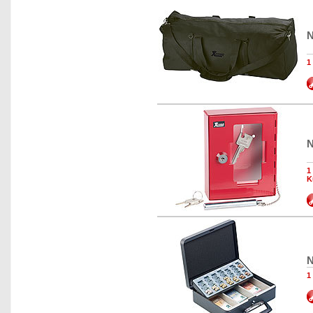
N
1
N
1
K
N
1