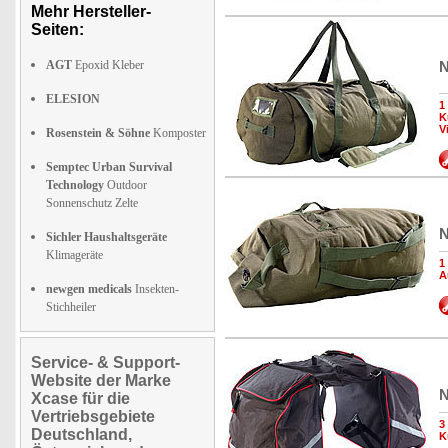
Mehr Hersteller-
Seiten:
AGT
Epoxid Kleber
N
ELESION
1
K
V
Rosenstein & Söhne
Komposter
Semptec Urban Survival
Technology
Outdoor
Sonnenschutz Zelte
N
Sichler Haushaltsgeräte
Klimageräte
1
A
newgen medicals
Insekten-
Stichheiler
Service- & Support-
Website der Marke
N
Xcase für die
Vertriebsgebiete
3
Deutschland,
K