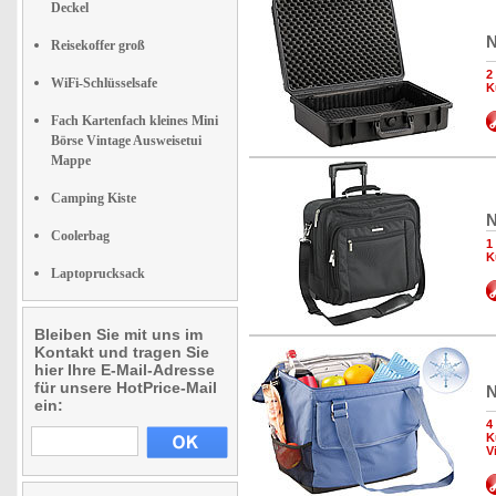
Deckel
N
Reisekoffer groß
2
WiFi-Schlüsselsafe
K
Fach Kartenfach kleines Mini
Börse Vintage Ausweisetui
Mappe
Camping Kiste
N
Coolerbag
1
K
Laptoprucksack
Bleiben Sie mit uns im
Kontakt und tragen Sie
hier Ihre E-Mail-Adresse
für unsere HotPrice-Mail
N
ein:
4
K
V