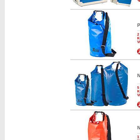
P
2
K
V
N
5
K
V
N
1