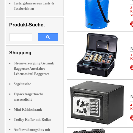
Testergebnisse aus Tests &
2
Testberichten
K
V
Produkt-Suche:
N
Shopping:
1
K
Stromversorgung Getränk
Baggersee Autofahrt
Lebensmittel Baggersee
Segeltasche
Fepäckträgertasche
N
wasserdicht
4
K
Mini-Kühlschrank
Trolley Koffer mit Rollen
Aufbewahrungsbox mit