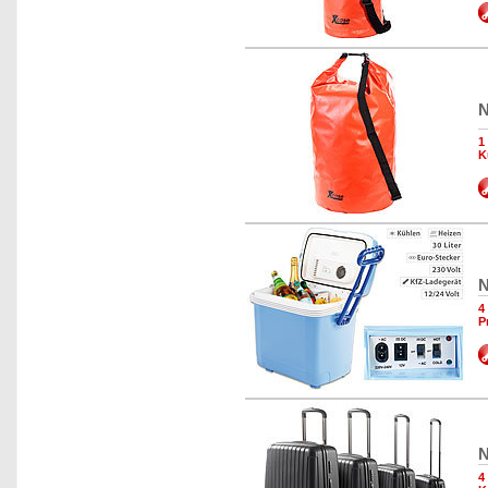
N
1
K
N
4
P
N
4