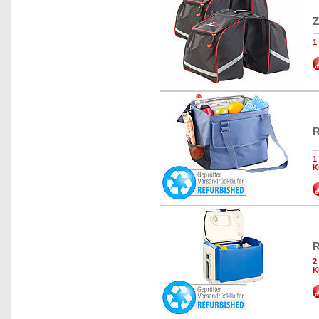
Z
1
R
1
K
R
2
K