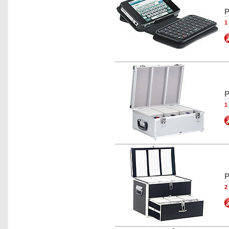
P
1
P
1
P
2