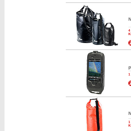
N
4
K
P
1
N
1
K