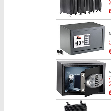
K
V
N
3
K
N
6
K
V