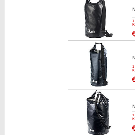
N
1
K
N
1
K
N
1
K