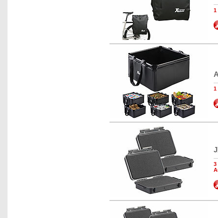
1
A
1
J
3
A