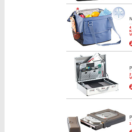
N
4
K
V
P
2
V
P
1