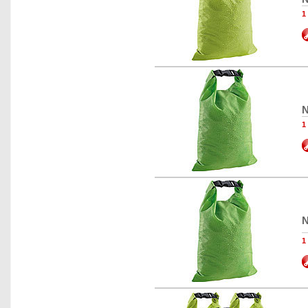
1
N
1
N
1