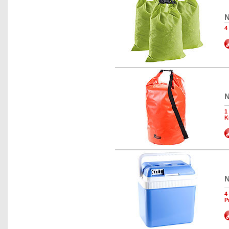
N
4
N
1
K
N
4
P