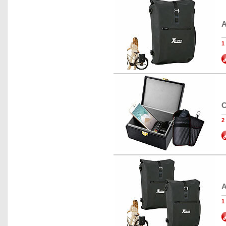
A
1
C
2
A
1