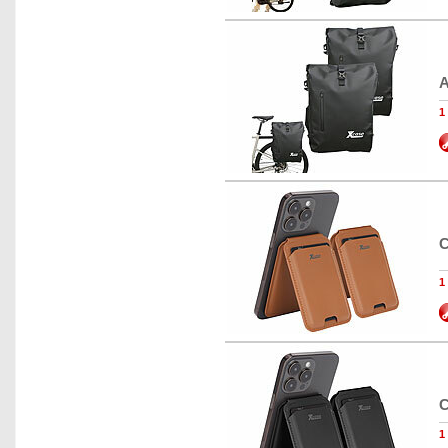
A
1
C
1
C
1