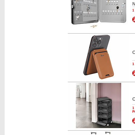
N
1
C
1
C
1
P