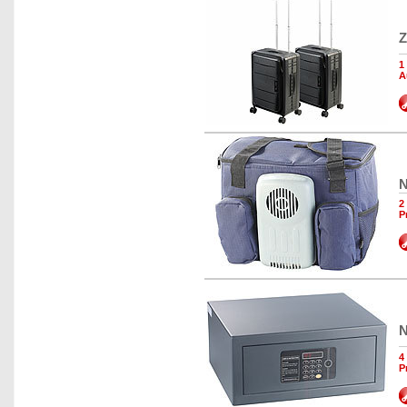
Z
1
A
N
2
P
N
4
P