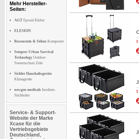
Mehr Hersteller-
Seiten:
AGT
Epoxid Kleber
ELESION
C
Rosenstein & Söhne
Komposter
1
Semptec Urban Survival
Technology
Outdoor
Sonnenschutz Zelte
Sichler Haushaltsgeräte
Klimageräte
J
newgen medicals
Insekten-
1
Stichheiler
Service- & Support-
Website der Marke
Xcase für die
Vertriebsgebiete
J
Deutschland,