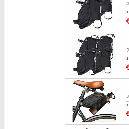
J
1
J
1
J
1