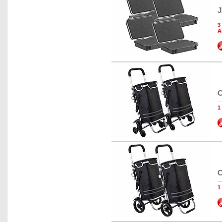
J
3
A
C
1
C
1