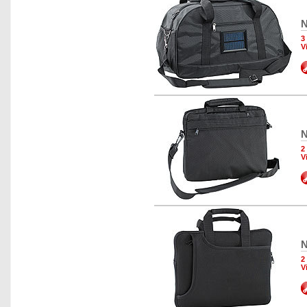
N
3
V
N
2
V
N
2
V