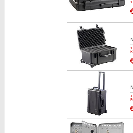
1
N
1
K
N
1
P