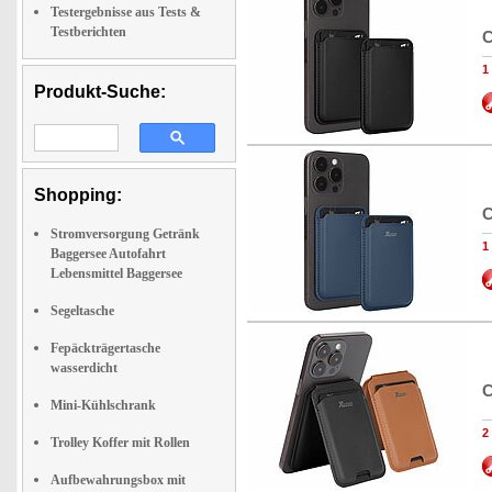
Testergebnisse aus Tests &
Testberichten
C
1
Produkt-Suche:
Shopping:
C
Stromversorgung Getränk
1
Baggersee Autofahrt
Lebensmittel Baggersee
Segeltasche
Fepäckträgertasche
wasserdicht
C
Mini-Kühlschrank
2
Trolley Koffer mit Rollen
Aufbewahrungsbox mit