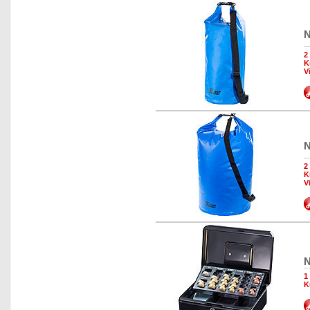
N
2
K
V
N
2
K
V
N
1
K