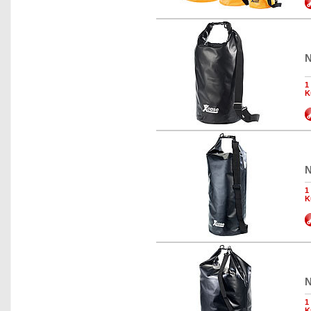
N
1
K
N
1
K
N
1
K