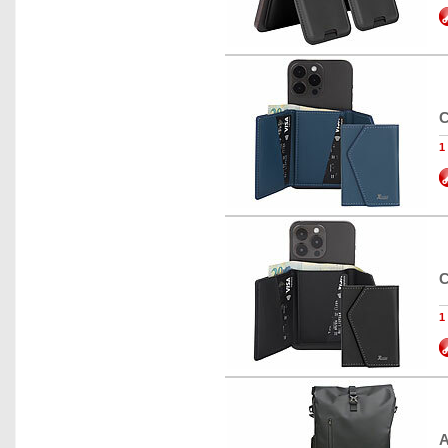
C
1
C
1
A