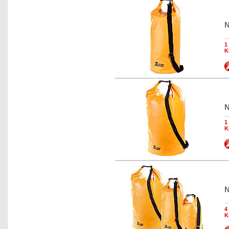
N
1
K
N
1
K
N
4
K