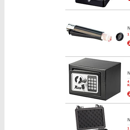
N
1
N
4
K
N
1