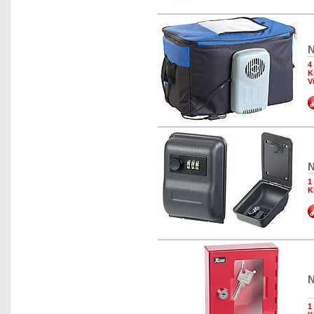
N
4
K
V
N
1
K
N
1