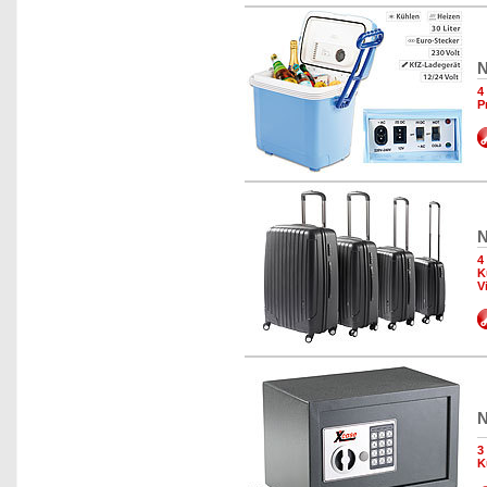
N
4
P
N
4
K
V
N
3
K