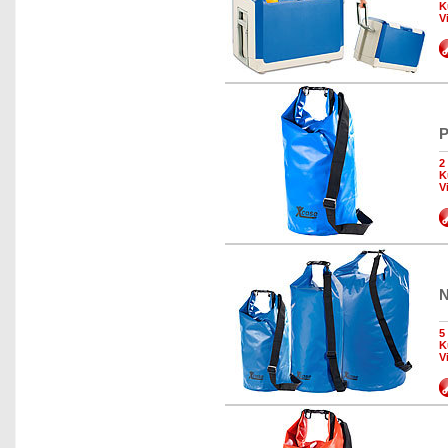
K
V
P
2
K
V
N
5
K
V