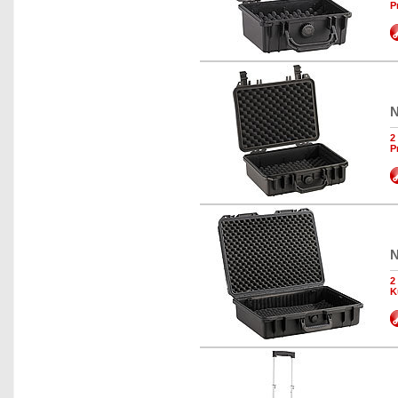
P
N
2
P
N
2
K