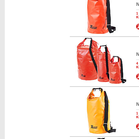
N
1
K
N
4
K
N
1
K