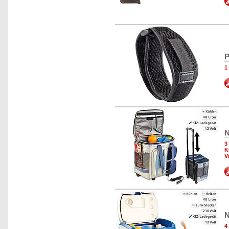
P
1
N
3
K
V
N
4