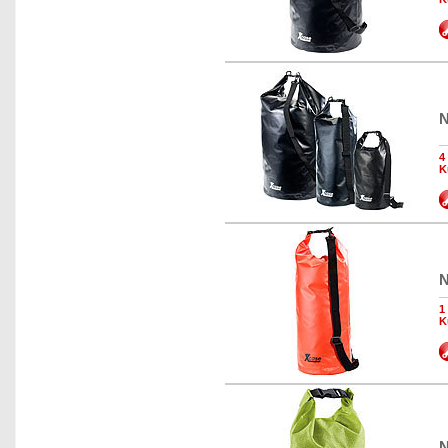
N
4
K
N
1
K
N