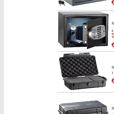
N
6
K
V
N
1
N