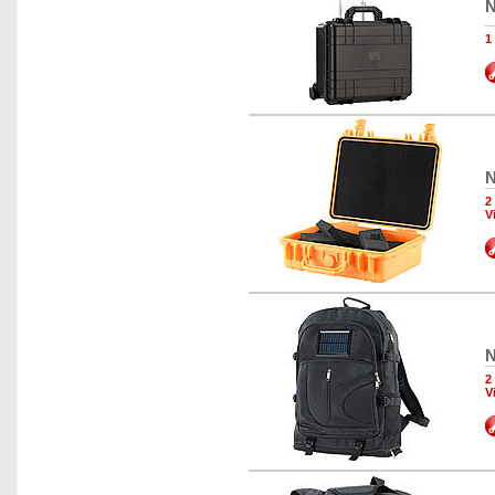
N
1
N
2
V
N
2
V