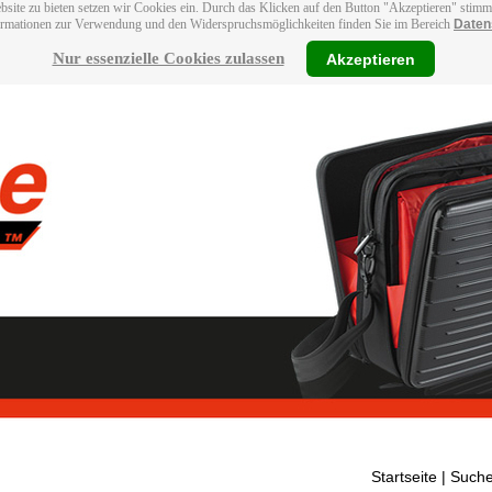
bsite zu bieten setzen wir Cookies ein. Durch das Klicken auf den Button "Akzeptieren" stim
ormationen zur Verwendung und den Widerspruchsmöglichkeiten finden Sie im Bereich
Daten
Nur essenzielle Cookies zulassen
Akzeptieren
Startseite
| Suche