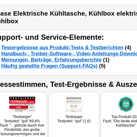
ase Elektrische Kühltasche, Kühlbox elektr
hlbox
pport- und Service-Elemente:
Testergebnisse aus Produkt-Tests & Testberichten
(4)
Handbuch-, Treiber-Software-, Video-Anleitungs-Downl
Meinungen, Beiträge, Erfahrungsberichte
(1)
Häufig gestellte Fragen (Support-FAQs)
(5)
ressestimmen, Test-Ergebnisse & Ausz
"Testsieger"
Testsieger
Top Produkt 20
Testurteil: "gut" 89,8%
Testurteil: "gut" (1,6)
Fazit: "Die beste ele
Fazit: "... glänzte durch ihre
Kühltasche"
Flexibilität, das große
Fassungsvermögen und die