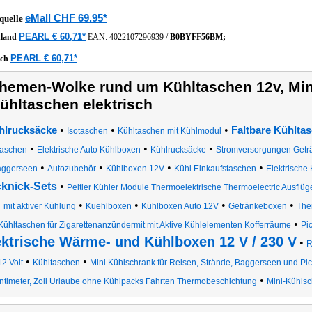
eMall CHF 69.95*
quelle
PEARL € 60,71*
hland
EAN:
4022107296939
/
B0BYFF56BM;
PEARL € 60,71*
ich
hemen-Wolke rund um Kühltaschen 12v, Min
ühltaschen elektrisch
•
•
•
hlrucksäcke
Faltbare Kühlta
Isotaschen
Kühltaschen mit Kühlmodul
•
•
•
taschen
Elektrische Auto Kühlboxen
Kühlrucksäcke
Stromversorgungen Geträ
•
•
•
•
ggerseen
Autozubehör
Kühlboxen 12V
Kühl Einkaufstaschen
Elektrische
cknick-Sets
•
Peltier Kühler Module Thermoelektrische Thermoelectric Ausfl
•
•
•
•
mit aktiver Kühlung
Kuehlboxen
Kühlboxen Auto 12V
Getränkeboxen
The
•
Kühltaschen für Zigarettenanzündermit mit Aktive Kühlelementen Kofferräume
Pi
ektrische Wärme- und Kühlboxen 12 V / 230 V
•
R
•
•
12 Volt
Kühltaschen
Mini Kühlschrank für Reisen, Strände, Baggerseen und Pi
•
ntimeter, Zoll Urlaube ohne Kühlpacks Fahrten Thermobeschichtung
Mini-Kühls