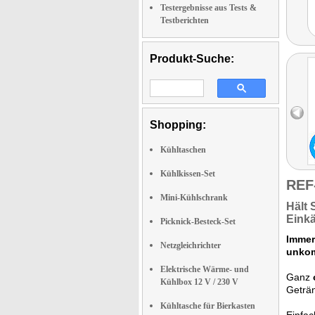
Testergebnisse aus Tests &
Testberichten
Produkt-Suche:
Shopping:
Kühltaschen
Kühlkissen-Set
REF
Mini-Kühlschrank
Hält
Eink
Picknick-Besteck-Set
Immer
Netzgleichrichter
unkom
Elektrische Wärme- und
Ganz
Kühlbox 12 V / 230 V
Geträ
Kühltasche für Bierkasten