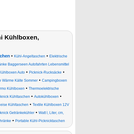
i Kühlboxen,
•
•
schen
Kühl-Angeltaschen
Elektrische
nke Baggerseen Autofahrten Lebensmittel
•
•
 Kühlboxen Auto
Picknick-Rucksäcke
•
üge Wärme Kälte Sommer
Campingboxen
•
rmo Kühlboxen
Thermoelektrische
•
•
cknick Kühltaschen
Autokühlboxen
•
eise Kühltaschen
Textile Kühlboxen 12V
•
cknick Getränkekühler
Watt l, Liter, cm,
•
chränke
Portable Kühl-Picknicktaschen