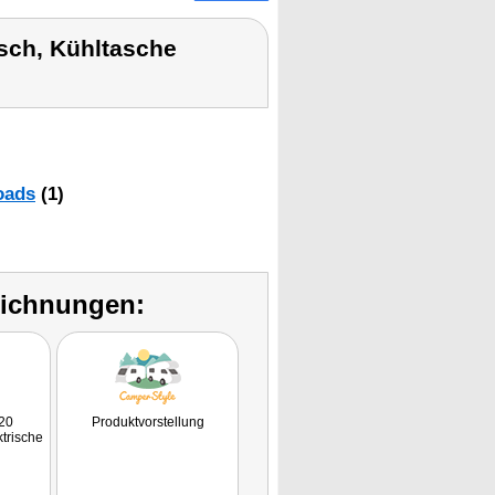
isch, Kühltasche
oads
(1)
eichnungen:
20
Produktvorstellung
ktrische