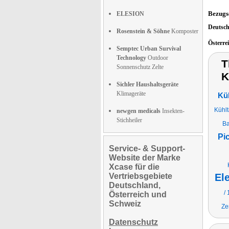
Bezugs
ELESION
Deutsc
Rosenstein & Söhne
Komposter
Österre
Semptec Urban Survival
Technology
Outdoor
T
Sonnenschutz Zelte
K
Sichler Haushaltsgeräte
Klimageräte
Kü
Kühl
newgen medicals
Insekten-
Stichheiler
Ba
Pi
Service- & Support-
Website der Marke
Xcase für die
Vertriebsgebiete
El
Deutschland,
/ 
Österreich und
Schweiz
Ze
Datenschutz