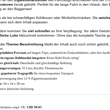
ch an den
Zigarettenanzünder
des Fahrzeugs anschließen und der Pro
raturen
herab gekühlt. Perfekt für die lange Fahrt in den Urlaub, d
ug an den Baggersee!
 als bei schwerfälligen Kühlboxen oder Minikühlschränken: Die
weich
ann sich dem Inhalt anpassen.
dem kommen Sie
viel schneller
an Ihre Verpflegung. Vor allem Geträn
dliche Luke
blitzschnell entnehmen. Ohne das die komplette Tasche g
 die
Thermo-Beschichtung
bleibt der Inhalt auch noch schön gekühlt
n.
gekühlten Proviant
auf langen Trips, sommerliche Einkaufsfahrten, oder den Ausf
ein eigenes Kühlmodul integriert:
Keine Kühl-Packs nötig!
r gleich kalt:
Dauerhafte und gleichmäßige Kühlung
sungsvermögen:
35 Liter, flexible Thermotasche
 gepolsterte Tragegriffe
für einen bequemen Transport
mversorgung über 12-V-Zigarettenanzünder
e:
34 x 24 x 38 cm
usive deutscher Anleitung
eferanten empf. VK:
CHF 99.95