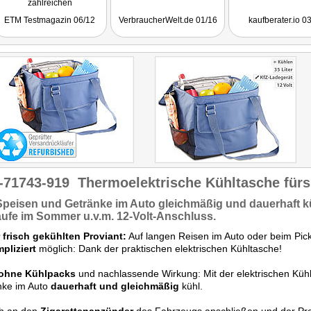
zahlreichen
Verstauungsmöglichkeiten."
ETM Testmagazin 06/12
VerbraucherWelt.de 01/16
kaufberater.io 0
-71743-919
Thermoelektrische Kühltasche fürs
Speisen und Getränke
im Auto gleichmäßig und
dauerhaft k
äufe im Sommer u.v.m.
12-Volt-Anschluss.
 frisch gekühlten Proviant:
Auf langen Reisen im Auto oder beim Pick
pliziert
möglich: Dank der praktischen elektrischen Kühltasche!
ohne Kühlpacks
und nachlassende Wirkung: Mit der elektrischen Kühl
nke im Auto
dauerhaft und gleichmäßig
kühl.