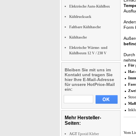
Einfa
Tempe
Elektrische Auto-Kühlbox
Ausfl
Kühlrucksack
Anders
Faltbare Kühltasche
Form k
Kühltasche
Außer
befin
Elektrische Wärme- und
Kühlboxen 12 V / 230 V
Durch
nehme
Für 
Bleiben Sie mit uns im
Hat 
Kontakt und tragen Sie
Imme
hier Ihre E-Mail-Adresse
für unsere HotPrice-Mail
Fas
ein:
Zwei
Stro
Maß
Inkl
Mehr Hersteller-
Seiten:
Vom Li
AGT
Epoxid Kleber