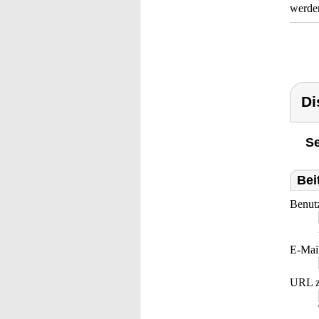
werde
Di
Se
Bei
Benut
E-Mai
URL z