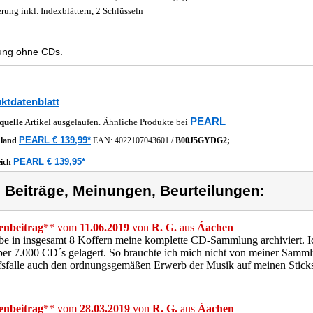
erung inkl. Indexblättern, 2 Schlüsseln
rung ohne CDs.
ktdatenblatt
PEARL
quelle
Artikel ausgelaufen. Ähnliche Produkte bei
PEARL € 139,99*
hland
EAN:
4022107043601
/
B00J5GYDG2;
PEARL € 139,95*
eich
) Beiträge, Meinungen, Beurteilungen:
nbeitrag
** vom
11.06.2019
von
R. G.
aus
Áachen
be in insgesamt 8 Koffern meine komplette CD-Sammlung archiviert. Ic
er 7.000 CD´s gelagert. So brauchte ich mich nicht von meiner Samm
sfalle auch den ordnungsgemäßen Erwerb der Musik auf meinen Stick
nbeitrag
** vom
28.03.2019
von
R. G.
aus
Áachen