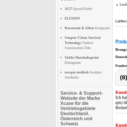
Lief
AGT
Epoxid Kleber
ELESION
Liefe
Rosenstein & Söhne
Komposter
Semptec Urban Survival
Produ
Technology
Outdoor
Sonnenschutz Zelte
Bezugs
Deutsc
Sichler Haushaltsgeräte
Klimageräte
Frankr
newgen medicals
Insekten-
(8
Stichheiler
Kunde
Service- & Support-
Ich ha
Website der Marke
qm) üb
Xcase für die
Bedarf
Vertriebsgebiete
Deutschland,
Österreich und
Schweiz
Kunde