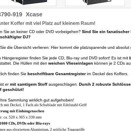
3790-919
Xcase
nter Koffer mit viel Platz auf kleinem Raum!
n Sie an keiner CD oder DVD vorbeigehen?
Sind Sie ein fanatische
eschäftigter DJ?
Sie die Übersicht verlieren: Hier kommt die platzsparende und absolu
 Hängeregister finden Sie jede CD, Blu-ray und DVD sofort! Es ist mit
tattet. Die Hüllen mit den
weichen Vlieseinlagen
können je 2 CDs a
lich finden Sie
beschriftbare Gesamtregister
im Deckel des Koffers.
ist er
mit samtigem Stoff
ausgeschlagen.
Durch 2 robuste Schlösse
f geschützt!
 Ihre Sammlung wirklich gut aufgehoben!
ch mit Deckel, 1 Fach als Schublade mit Edelstahl-Griff
erung mit Einhängetaschen
: ca. 520 x 365 x 330 mm
1000 CDs, DVDs oder Blu-rays
en aus eloxiertem Aluminium, 2 seitliche Tragegriffe