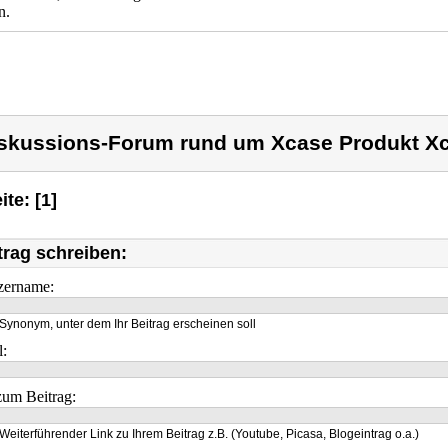
n.
skussions-Forum rund um Xcase Produkt X
ite: [1]
trag schreiben:
zername:
Synonym, unter dem Ihr Beitrag erscheinen soll
l:
um Beitrag:
Weiterführender Link zu Ihrem Beitrag z.B. (Youtube, Picasa, Blogeintrag o.a.)