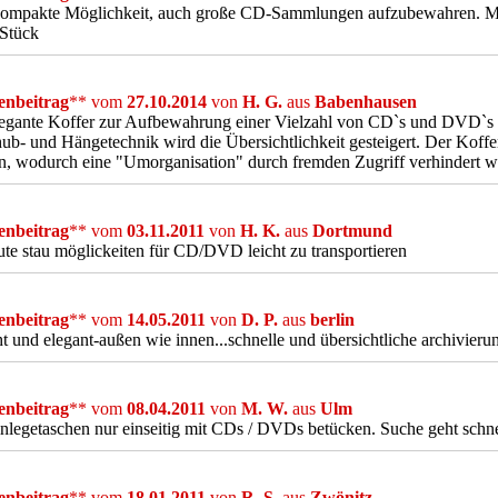
kompakte Möglichkeit, auch große CD-Sammlungen aufzubewahren. 
 Stück
nbeitrag
** vom
27.10.2014
von
H. G.
aus
Babenhausen
egante Koffer zur Aufbewahrung einer Vielzahl von CD`s und DVD`s is
ub- und Hängetechnik wird die Übersichtlichkeit gesteigert. Der Koff
, wodurch eine "Umorganisation" durch fremden Zugriff verhindert w
nbeitrag
** vom
03.11.2011
von
H. K.
aus
Dortmund
ute stau möglickeiten für CD/DVD leicht zu transportieren
nbeitrag
** vom
14.05.2011
von
D. P.
aus
berlin
ht und elegant-außen wie innen...schnelle und übersichtliche archivieru
nbeitrag
** vom
08.04.2011
von
M. W.
aus
Ulm
nlegetaschen nur einseitig mit CDs / DVDs betücken. Suche geht schnell
nbeitrag
** vom
18.01.2011
von
R. S.
aus
Zwönitz