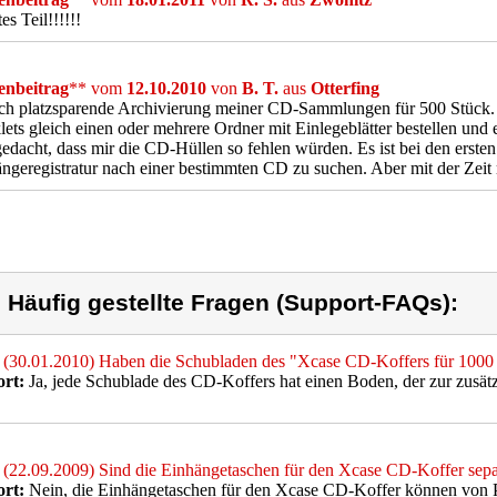
es Teil!!!!!!
nbeitrag
** vom
12.10.2010
von
B. T.
aus
Otterfing
ch platzsparende Archivierung meiner CD-Sammlungen für 500 Stück. (
ets gleich einen oder mehrere Ordner mit Einlegeblätter bestellen und
gedacht, dass mir die CD-Hüllen so fehlen würden. Es ist bei den erst
ngeregistratur nach einer bestimmten CD zu suchen. Aber mit der Zei
) Häufig gestellte Fragen (Support-FAQs):
(30.01.2010) Haben die Schubladen des "Xcase CD-Koffers für 100
rt:
Ja, jede Schublade des CD-Koffers hat einen Boden, der zur zusätz
(22.09.2009) Sind die Einhängetaschen für den Xcase CD-Koffer sepa
rt:
Nein, die Einhängetaschen für den Xcase CD-Koffer können von P