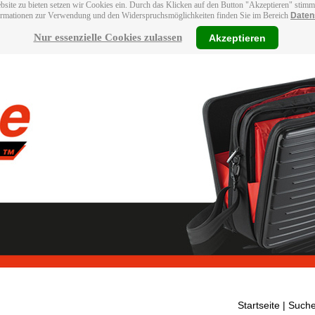
bsite zu bieten setzen wir Cookies ein. Durch das Klicken auf den Button "Akzeptieren" stim
ormationen zur Verwendung und den Widerspruchsmöglichkeiten finden Sie im Bereich
Daten
Nur essenzielle Cookies zulassen
Akzeptieren
Startseite
| Suche