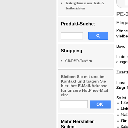
Testergebnisse aus Tests &
Testberichten
PE-
Elega
Produkt-Suche:
Könne
vielb
Bevor 
Shopping:
In dem
CD/DVD-Taschen
ausges
Zusätz
Bleiben Sie mit uns im
Kontakt und tragen Sie
Innen 
hier Ihre E-Mail-Adresse
Zugrif
für unsere HotPrice-Mail
ein:
So ist
1 Fa
Lief
Maße
Für 
Mehr Hersteller-
Seiten:
Rahm