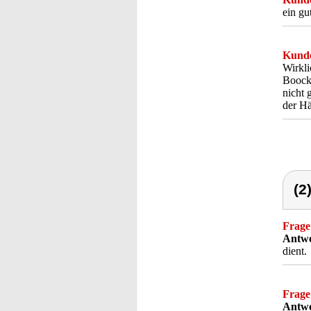
ein gut
Kunde
Wirkli
Boockl
nicht 
der Hä
(2
Frage
Antwo
dient.
Frage
Antwo