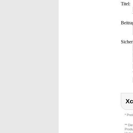
Titel:
Beitra
Sicher
Xc
* Pre
** Di
Produ