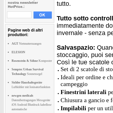
tutto.
nostra newsletter
HotPrice.:
Tutto sotto control
immediatamente dove
Pagine web di altri
invernale - senza p
produttori:
AGT
Nietmutternzangen
Salvaspazio:
Quando
ELESION
stoccaggio, puoi s
Così le tue scatole
Rosenstein & Söhne
Komposter
Set di 2 scatole di st
Semptec Urban Survival
Technology
Sonnensegel
Ideali per ordine e ch
Sichler Haushaltsgeräte
campeggio
Luftkühler mit Ionisatorfunktion
Finestrini laterali
pe
newgen medicals
Chiusura a gancio e f
Datenübertragungen Messgeräte
iOS Android Blutdruck kabellose
Impilabili
per un util
automatische