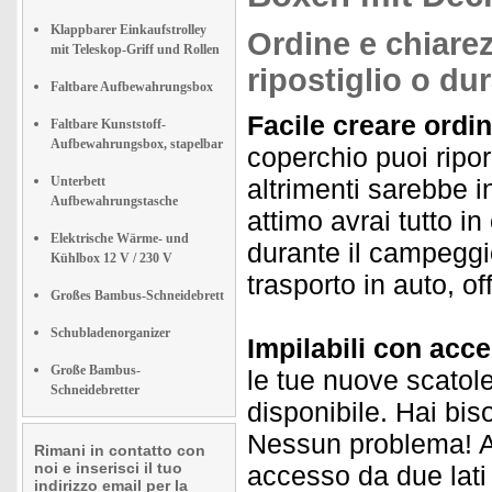
Klappbarer Einkaufstrolley
Ordine e chiarez
mit Teleskop-Griff und Rollen
ripostiglio o du
Faltbare Aufbewahrungsbox
Facile creare ordin
Faltbare Kunststoff-
Aufbewahrungsbox, stapelbar
coperchio puoi riporr
Unterbett
altrimenti sarebbe i
Aufbewahrungstasche
attimo avrai tutto in 
Elektrische Wärme- und
durante il campeggi
Kühlbox 12 V / 230 V
trasporto in auto, o
Großes Bambus-Schneidebrett
Schubladenorganizer
Impilabili con acce
Große Bambus-
le tue nuove scatole
Schneidebretter
disponibile. Hai bi
Nessun problema! Ap
Rimani in contatto con
noi e inserisci il tuo
accesso da due lati
indirizzo email per la