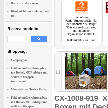
Bacheca di discussione
Risultati dei test e relazioni sui
test
Empfehlung
Fazit: "Gut organisiert für
den nächsten Ausflug."
"Die Xcase-Boxen sind
Ricerca prodotto:
durchdachte
Organisationshelfer für
unterschiedliche
Testbericht Guru 05/26
Einsatzzwecke. Verstauen,
organisieren, kategorisieren
und das alles möglichst
Shopping:
überschaubar. Gerade als
Campingbox faltbar oder
mobile Kofferraumlösung
Campingbox
spielen sie ihre Stärken
überzeugend aus und sind
dabei leistbar."
Faltbare Aufbewahrungsbox
mit Deckel, MDF-Ablage und
seitlichen Klappen,
transparent
Wasserdichter Trolley-Koffer
CX-1008-919
X
Faltbare Aufbewahrungsbox
mit Deckel, MDF-Ablage und
Boxen mit Deck
seitlichen Klappen