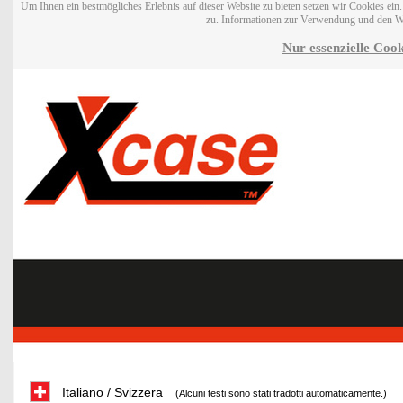
Um Ihnen ein bestmögliches Erlebnis auf dieser Website zu bieten setzen wir Cookies ei
zu. Informationen zur Verwendung und den W
Nur essenzielle Cook
Italiano / Svizzera
(Alcuni testi sono stati tradotti automaticamente.)