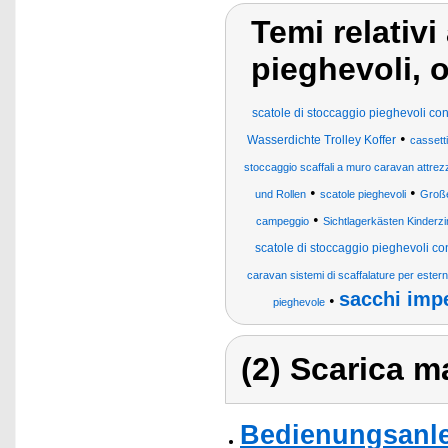
Temi relativ
pieghevoli, 
scatole di stoccaggio pieghevoli con
•
Wasserdichte Trolley Koffer
cassetti
stoccaggio scaffali a muro caravan attrezz
•
•
und Rollen
scatole pieghevoli
Große
•
campeggio
Sichtlagerkästen Kinderzi
scatole di stoccaggio pieghevoli con 
caravan sistemi di scaffalature per ester
sacchi imp
•
pieghevole
(2) Scarica ma
Bedienungsanle