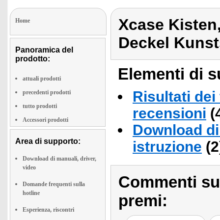
Xcase Kisten
Home
Deckel Kunst
Panoramica del
prodotto:
Elementi di s
attuali prodotti
Risultati dei
precedenti prodotti
tutto prodotti
recensioni
(
Accessori prodotti
Download di 
Area di supporto:
istruzione
(2
Download di manuali, driver,
video
Commenti sull
Domande frequenti sulla
hotline
premi:
Esperienza, riscontri