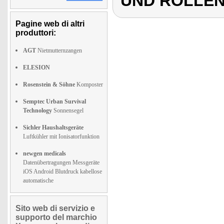
UND ROLLE
Pagine web di altri
produttori:
AGT
Nietmutternzangen
ELESION
Rosenstein & Söhne
Komposter
Semptec Urban Survival
Technology
Sonnensegel
Sichler Haushaltsgeräte
Luftkühler mit Ionisatorfunktion
newgen medicals
Datenübertragungen Messgeräte
iOS Android Blutdruck kabellose
automatische
Sito web di servizio e
supporto del marchio