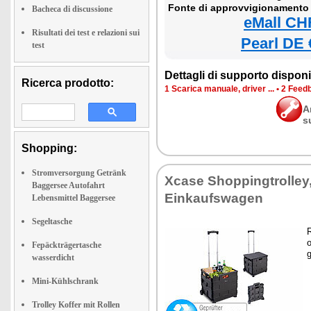
Fonte di approvvigionamento 
Bacheca di discussione
eMall CH
Risultati dei test e relazioni sui
Pearl DE 
test
Dettagli di supporto disponib
Ricerca prodotto:
1 Scarica manuale, driver ...
•
2 Feedb
A
s
Shopping:
Stromversorgung Getränk
Xcase Shoppingtrolley,
Baggersee Autofahrt
Einkaufswagen
Lebensmittel Baggersee
Segeltasche
R
o
Fepäckträgertasche
g
wasserdicht
Mini-Kühlschrank
Trolley Koffer mit Rollen