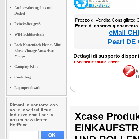
Aufbewahrungsbox mit
Deckel
Prezzo di Vendita Consigliato:
Reisekoffer groß
Fonte di approvvigionamento 
eMall CH
WiFi-Schlüsselsafe
Pearl DE 
Fach Kartenfach kleines Mini
Börse Vintage Ausweisetui
Dettagli di supporto disponib
Mappe
1 Scarica manuale, driver ...
Camping Kiste
A
s
Coolerbag
Laptoprucksack
Rimani in contatto con
noi e inserisci il tuo
Xcase Prod
indirizzo email per la
nostra newsletter
HotPrice.:
EINKAUFSTR