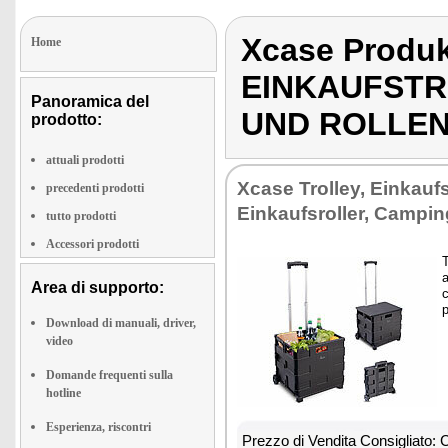
Xcase Prod
Home
EINKAUFSTR
Panoramica del
UND ROLLE
prodotto:
attuali prodotti
Xcase Trolley, Einkauf
precedenti prodotti
Einkaufsroller, Campin
tutto prodotti
Accessori prodotti
T
a
Area di supporto:
p
Download di manuali, driver,
video
Domande frequenti sulla
hotline
Esperienza, riscontri
Prezzo di Vendita Consigliato: