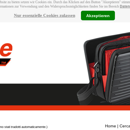
bsite zu bieten setzen wir Cookies ein. Durch das Klicken auf den Button "Akzeptieren" stim
ormationen zur Verwendung und den Widerspruchsmöglichkeiten finden Sie im Bereich
Daten
Nur essenzielle Cookies zulassen
Akzeptieren
Home
| Cerca
ono stati tradotti automaticamente.)