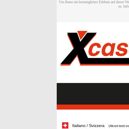
Um Ihnen ein bestmögliches Erlebnis auf dieser We
zu. Inf
Italiano / Svizzera
(Alcuni testi s