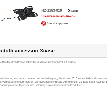
HZ-2153-919
Xcase
1 Scarica manuale, driver ...
Area di supporto
odotti accessori Xcase
rezzi sono comprensivi di IVA ma esclusivi delle spese di consegna
ese Meinung entstammt unserer Kundenbefragung, die wir seit 2010 kontinuierlich als Instru
ktverbesserung durchführen. Wir befragen hierzu alle Direktkunden 21 Tage nach Kauf per E
sserungsvorschlägen mit der Lieferung sowie den bestellten Produkten.