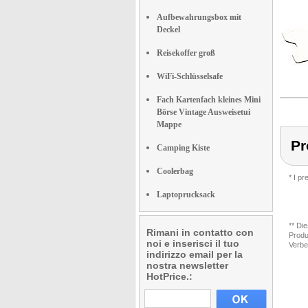
Aufbewahrungsbox mit
Deckel
Reisekoffer groß
WiFi-Schlüsselsafe
Fach Kartenfach kleines Mini
Börse Vintage Ausweisetui
Mappe
Pr
Camping Kiste
Coolerbag
* I p
Laptoprucksack
** Di
Rimani in contatto con
Produ
noi e inserisci il tuo
Verbe
indirizzo email per la
nostra newsletter
HotPrice.: