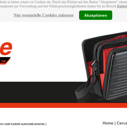
bsite zu bieten setzen wir Cookies ein. Durch das Klicken auf den Button "Akzeptieren" stim
ormationen zur Verwendung und den Widerspruchsmöglichkeiten finden Sie im Bereich
Daten
Nur essenzielle Cookies zulassen
Akzeptieren
Home
| Cerca
ono stati tradotti automaticamente.)