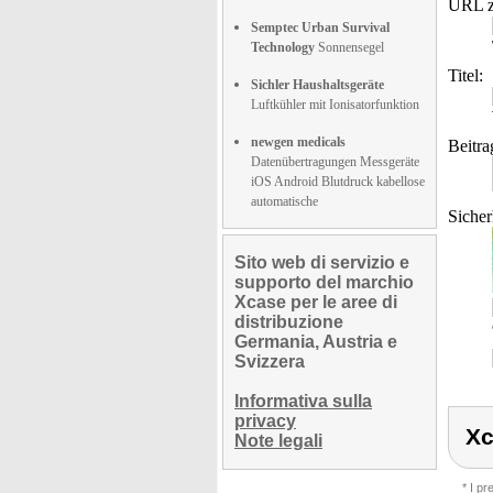
URL z
Semptec Urban Survival
Technology
Sonnensegel
Titel:
Sichler Haushaltsgeräte
Luftkühler mit Ionisatorfunktion
newgen medicals
Beitra
Datenübertragungen Messgeräte
iOS Android Blutdruck kabellose
automatische
Sicher
Sito web di servizio e
supporto del marchio
Xcase per le aree di
distribuzione
Germania, Austria e
Svizzera
Informativa sulla
privacy
Xc
Note legali
* I p