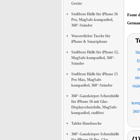
Geräte
Stoßfeste Hülle für iPhone 16
Fonte 
Pro, MagSafe-kompatibel,
German
360°-Ständer
Wasserdichte Tasche für
T
iPhone & Smartphone
Stoßfeste Hülle für iPhone 12,
St
MagSafe-kompatibel, 360°-
D
Ständer
c
Stoßfeste Hülle für iPhone 15
sto
Pro Max, MagSafe-
kompatibel, 360°-Ständer
Hüll
360°-Ganzkörper-Schutzhülle
für iPhone 16 mit Glas-
komp
Displayschutzfolie, MagSafe-
360°
kompatibel, stoßfest
Tablet-Handtasche
360°-Ganzkörper-Schutzhülle
(1
für iPhone 16 Pro, Glas-