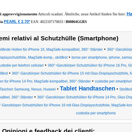
Ha
di approvvigionamento
Articoli scaduti. Ähnliche, neue Artikel finden Sie hier:
PEARL € 2,70*
ia
EAN:
4022107170833
/
B00864GGRS
emi relativi al Schutzhülle (Smartphone)
•
oßfeste Hüllen für iPhone 16, MagSafe-kompatibel, 360°-Ständer
360°-Ganzkörpe
•
isplayschutzfolie, MagSafe-komp., stoßfest
borse per smartphone, iphone, samsun
•
ustodie per telefoni cellulari
360°-Ganzkörper-Schutzhüllen für iPhone 16 Pro, Gl
•
ßfest
360°-Ganzkörper-Schutzhüllen für iPhone 15 mit Glas-Displayschutzfolie, 
•
en für iPhone 14 Pro, MagSafe-kompatibel, 360°-Ständer
custodie per smartphone
Tablet Handtaschen
•
•
Taschen Samsung, Nexus, Huawei
Stoßfes
•
atibel, 360°-Ständer
360°-Ganzkörper-Schutzhüllen für iPhone 14 Pro, Glas-Disp
-Ganzkörper-Schutzhüllen für iPhone 16 mit Glas-Displayschutzfolie, MagSafe-kom
custodia per smartphone
) Opinioni e feedback dei clienti: