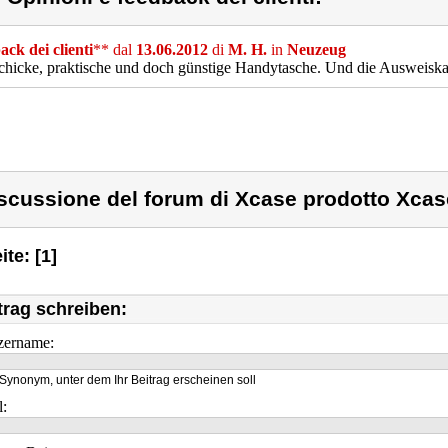
ck dei clienti
** dal
13.06.2012
di
M. H.
in
Neuzeug
chicke, praktische und doch günstige Handytasche. Und die Ausweiska
scussione del forum di Xcase prodotto Xcas
ite: [1]
trag schreiben:
zername:
Synonym, unter dem Ihr Beitrag erscheinen soll
l: