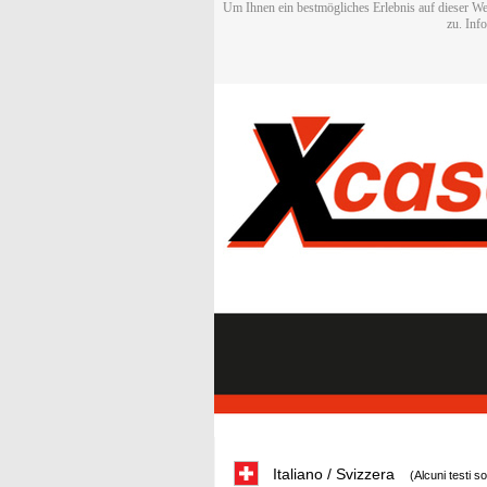
Um Ihnen ein bestmögliches Erlebnis auf dieser We
zu. Inf
Italiano / Svizzera
(Alcuni testi s