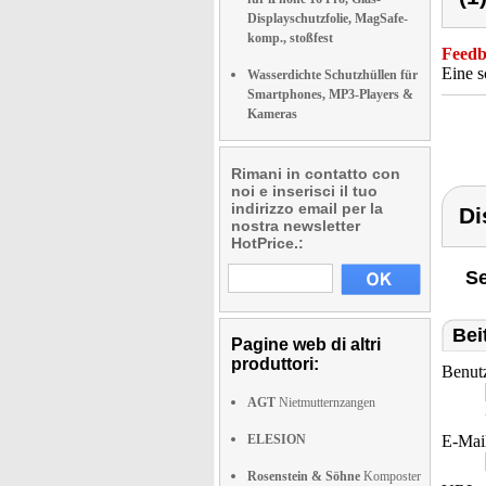
Displayschutzfolie, MagSafe-
komp., stoßfest
Feedba
Eine s
Wasserdichte Schutzhüllen für
Smartphones, MP3-Players &
Kameras
Rimani in contatto con
noi e inserisci il tuo
indirizzo email per la
Di
nostra newsletter
HotPrice.:
Se
Bei
Pagine web di altri
produttori:
Benut
AGT
Nietmutternzangen
ELESION
E-Mai
Rosenstein & Söhne
Komposter