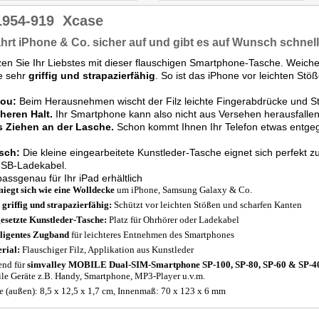
1954-919
Xcase
rt iPhone & Co. sicher auf und gibt es auf Wunsch schnell 
en Sie Ihr Liebstes mit dieser flauschigen Smartphone-Tasche. Weiche
e sehr
griffig und strapazierfähig
. So ist das iPhone vor leichten St
lou:
Beim Herausnehmen wischt der Filz leichte Fingerabdrücke und S
cheren Halt.
Ihr Smartphone kann also nicht aus Versehen herausfalle
s Ziehen an der Lasche.
Schon kommt Ihnen Ihr Telefon etwas entge
isch:
Die kleine eingearbeitete Kunstleder-Tasche eignet sich perfekt
SB-Ladekabel.
assgenau für Ihr iPad erhältlich
iegt sich wie eine Wolldecke
um iPhone, Samsung Galaxy & Co.
 griffig und strapazierfähig:
Schützt vor leichten Stößen und scharfen Kanten
esetzte Kunstleder-Tasche:
Platz für Ohrhörer oder Ladekabel
lligentes
Zugband
für leichteres Entnehmen des Smartphones
rial:
Flauschiger Filz, Applikation aus Kunstleder
end für
simvalley MOBILE Dual-SIM-Smartphone SP-100, SP-80, SP-60 & SP-4
le Geräte z.B. Handy, Smartphone, MP3-Player u.v.m.
 (außen): 8,5 x 12,5 x 1,7 cm, Innenmaß: 70 x 123 x 6 mm