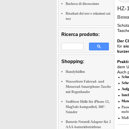
Bacheca di discussione
HZ-
Risultati dei test e relazioni sui
Bewah
test
Schütz
Tasch
Ricerca prodotto:
Der C
für
si
kurze
Shopping:
Prakt
dem U
Handyhüllen
Auch p
Schm
Wasserfeste Fahrrad- und
Sehr
Motorrad-Smartphone-Tasche
Aufg
mit Regenhaube
Inte
Mate
Stoßfeste Hülle für iPhone 13,
MagSafe-kompatibel, 360°-
Pass
mobi
Ständer
Maße
Batterie-Netzteil-Adapter für 2
AAA-batteriebetriebene