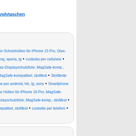
ndytaschen
r-Schutzhüllen für iPhone 15 Pro, Glas-
•
•
g, xperia, lg
custodia per cellulare
as-Displayschutzfolie, MagSafe-komp.,
•
MagSafe-kompatibel, stoßfest
Stoßfeste
•
 per android, htc, lg, sony
Smartphone
te Hüllen für iPhone 16 Pro, MagSafe-
•
layschutzfolie, MagSafe-komp., stoßfest
•
•
patibel, stoßfest
custodie per telefoni