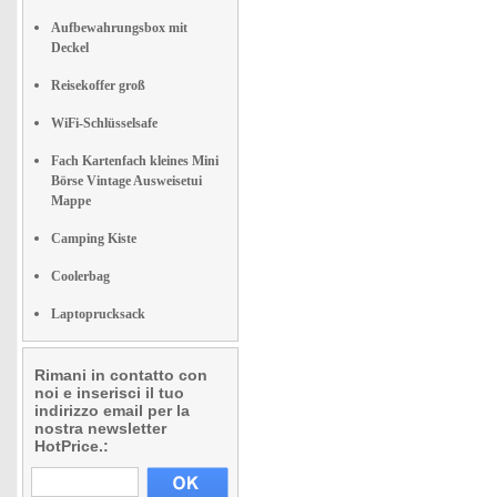
Aufbewahrungsbox mit
Deckel
Reisekoffer groß
WiFi-Schlüsselsafe
Fach Kartenfach kleines Mini
Börse Vintage Ausweisetui
Mappe
Camping Kiste
Coolerbag
Laptoprucksack
Rimani in contatto con
noi e inserisci il tuo
indirizzo email per la
nostra newsletter
HotPrice.: