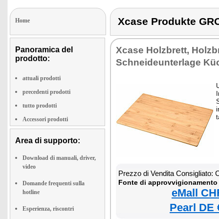
Xcase Produkte G
Home
Xcase Holzbrett, Holzb
Panoramica del
prodotto:
Schneideunterlage Kü
attuali prodotti
precedenti prodotti
I
S
tutto prodotti
i
t
Accessori prodotti
Area di supporto:
Download di manuali, driver,
video
Prezzo di Vendita Consigliato:
Fonte di approvvigionamento 
Domande frequenti sulla
eMall CH
hotline
Pearl DE 
Esperienza, riscontri