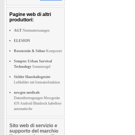
Pagine web di altri
produttori:
AGT
Nietmutternzangen
ELESION
Rosenstein & Söhne
Komposter
Semptec Urban Survival
Technology
Sonnensegel
Sichler Haushaltsgeräte
Luftkühler mit Ionisatorfunktion
newgen medicals
Datenübertragungen Messgeräte
iOS Android Blutdruck kabellose
automatische
Sito web di servizio e
supporto del marchio