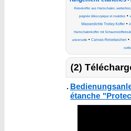
Reisekoffer aus Hartschalen, wetterfe
•
poignée télescopique et roulettes
v
•
Wasserdichte Trolley Koffer
é
Hartschalenkoffer mit Schaumstoffein
•
•
Canvas-Reisetaschen
universelle
outil
(2) Télécharg
Bedienungsanle
étanche "Protec