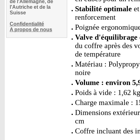
de l'Allemagne, de
l'Autriche et de la
Stabilité optimale
et
Suisse
renforcement
Confidentialité
Poignée ergonomique
A propos de nous
Valve d'équilibrage
du coffre après des v
de température
Matériau : Polypropy
noire
Volume : environ 5,9
Poids à vide : 1,62 k
Charge maximale : 1
Dimensions extérieure
cm
Coffre incluant des 