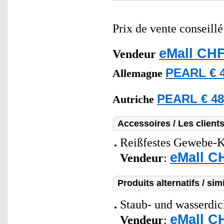
Prix de vente conseill
eMall CHF
Vendeur
PEARL € 4
Allemagne
PEARL € 48
Autriche
Accessoires / Les client
Reißfestes Gewebe-Kl
eMall C
Vendeur
:
Produits alternatifs / simi
Staub- und wasserdich
eMall C
Vendeur
: