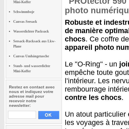
"PROtector 590"
Mini-Koffer
photo numérique
Schwimmboje
Robuste et indestru
Canvas-Seesack
de manière optimale
Wasserdichter Packsack
chocs
. Ce coffre de
Seesack-Rucksack aus Lkw-
appareil photo num
Plane
Canvas Umhängetasche
Le "O-Ring" - un
jo
Staub- und wasserdichte
empêche toute goutte
Mini-Koffer
l'intérieur. Les nerv
Restez en contact avec
rembourrage intérie
nous et indiquez votre
contre les chocs
.
adresse mail pour
recevoir notre
newsletter:
Un atout particulier
les voyages à trave