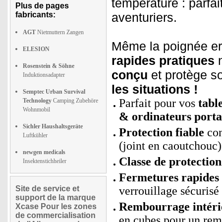
température : parfait
Plus de pages
fabricants:
aventuriers.
AGT
Nietmuttern Zangen
Même la poignée er
ELESION
rapides pratiques
n
Rosenstein & Söhne
conçu
et protège s
Induktionsadapter
les situations !
Semptec Urban Survival
Parfait pour vos
tabl
Technology
Camping Zubehöre
Wohnmobil
& ordinateurs porta
Sichler Haushaltsgeräte
Protection fiable
con
Luftkühler
(joint en caoutchouc)
newgen medicals
Classe de protection
Insektenstichheiler
Fermetures rapides 
Site de service et
verrouillage sécurisé
support de la marque
Rembourrage intéri
Xcase Pour les zones
de commercialisation
en cubes pour un rem