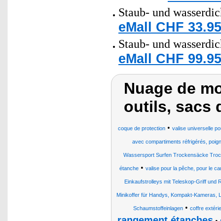
Staub- und wasserdich
eMall CHF 33.95
Staub- und wasserdich
eMall CHF 99.95
Nuage de mot
outils, sacs 
•
coque de protection
valise universelle p
avec compartiments réfrigérés, poign
Wassersport Surfen Trockensäcke Trock
•
étanche
valise pour la pêche, pour le 
Einkaufstrolleys mit Teleskop-Griff und 
Minikoffer für Handys, Kompakt-Kameras,
•
Schaumstoffeinlagen
coffre extér
rangement étanches
•