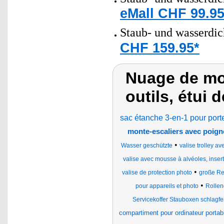
eMall CHF 99.95
Staub- und wasserdich
CHF 159.95*
Nuage de mot
outils, étui 
sac étanche 3-en-1 pour port
monte-escaliers avec poigné
•
Wasser geschützte
valise trolley av
valise avec mousse à alvéoles, inser
•
valise de protection photo
große Re
•
pour appareils et photo
Rollen
Servicekoffer Stauboxen schlagf
compartiment pour ordinateur portab