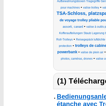
Aufbewahrungsboxen Tragegriffe Ger
•
•
pour machines
valise trolley
va
TSA-Schloss, platzsp
de voyage trolley pliable p
•
assorti, canard
valise à outils 
Kofferaufteilungen Staub Lagerung t
•
Roll-Trolleys
Reisegepäck luftdichte
•
trolleys de cabi
protection
powerbank
•
valise de plein air
•
photos, caméras, drones
valise 
(1) Télécharg
Bedienungsanle
étanche avec Tro