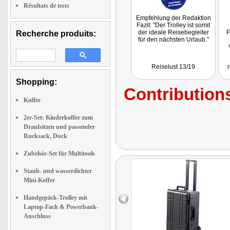
Résultats de tests
Empfehlung der Redaktion
Fazit: "Der Trolley ist somit
der ideale Reisebegleiter
F
Recherche produits:
für den nächsten Urlaub."
Reiselust 13/19
r
A
Shopping:
Contributions
f
Mo
Koffer
2er-Set: Kinderkoffer zum
Draufsitzen und passender
Rucksack, Duck
Zubehör-Set für Multitools
Staub- und wasserdichter
Mini-Koffer
Handgepäck-Trolley mit
Laptop-Fach & Powerbank-
Anschluss