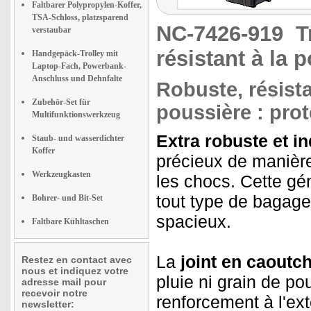
Faltbarer Polypropylen-Koffer,
TSA-Schloss, platzsparend
NC-7426-919
T
verstaubar
résistant à la 
Handgepäck-Trolley mit
Laptop-Fach, Powerbank-
Anschluss und Dehnfalte
Robuste, résista
Zubehör-Set für
poussière : prot
Multifunktionswerkzeug
Extra robuste et in
Staub- und wasserdichter
Koffer
précieux de manière 
Werkzeugkasten
les chocs. Cette g
tout type de bagage
Bohrer- und Bit-Set
spacieux.
Faltbare Kühltaschen
La
joint en caoutc
Restez en contact avec
nous et indiquez votre
pluie ni grain de po
adresse mail pour
recevoir notre
renforcement à l'ext
newsletter: