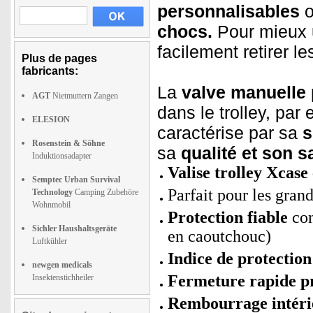
personnalisables
o
chocs.
Pour mieux u
facilement retirer l
Plus de pages
fabricants:
La
valve manuelle
AGT
Nietmuttern Zangen
dans le trolley, par
ELESION
caractérise par sa
s
Rosenstein & Söhne
sa
qualité et son 
Induktionsadapter
Valise trolley Xcase
Semptec Urban Survival
Parfait pour les gra
Technology
Camping Zubehöre
Wohnmobil
Protection fiable
con
Sichler Haushaltsgeräte
en caoutchouc)
Luftkühler
Indice de protection
newgen medicals
Fermeture rapide p
Insektenstichheiler
Rembourrage intéri