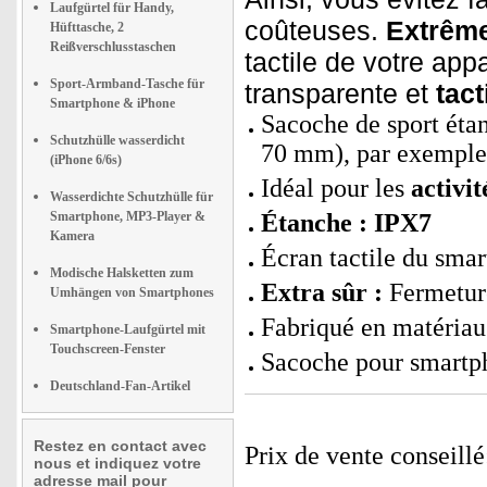
Laufgürtel für Handy,
coûteuses.
Extrême
Hüfttasche, 2
Reißverschlusstaschen
tactile de votre app
Sport-Armband-Tasche für
transparente et
tact
Smartphone & iPhone
Sacoche de sport étan
Schutzhülle wasserdicht
70 mm), par exemple 
(iPhone 6/6s)
Idéal pour les
activit
Wasserdichte Schutzhülle für
Smartphone, MP3-Player &
Étanche : IPX7
Kamera
Écran tactile du sma
Modische Halsketten zum
Extra sûr :
Fermeture
Umhängen von Smartphones
Fabriqué en matériau r
Smartphone-Laufgürtel mit
Touchscreen-Fenster
Sacoche pour smartp
Deutschland-Fan-Artikel
Restez en contact avec
Prix de vente conseill
nous et indiquez votre
adresse mail pour