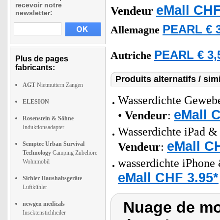
recevoir notre
eMall CHF
Vendeur
newsletter:
PEARL € 3
Allemagne
PEARL € 3,
Autriche
Plus de pages
fabricants:
Produits alternatifs / simi
AGT
Nietmuttern Zangen
Wasserdichte Gewebe-
ELESION
eMall 
•
Vendeur
:
Rosenstein & Söhne
Induktionsadapter
Wasserdichte iPad & 
eMall C
Semptec Urban Survival
Vendeur
:
Technology
Camping Zubehöre
wasserdichte iPhone 
Wohnmobil
eMall CHF 3.95*
Sichler Haushaltsgeräte
Luftkühler
Nuage de mot
newgen medicals
Insektenstichheiler