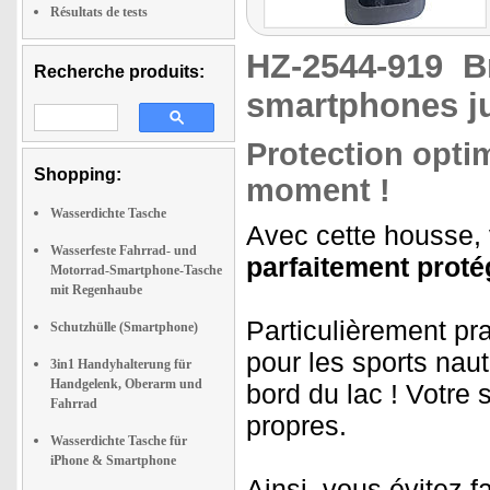
Résultats de tests
HZ-2544-919
B
Recherche produits:
smartphones ju
Protection optim
Shopping:
moment !
Wasserdichte Tasche
Avec cette housse,
Wasserfeste Fahrrad- und
parfaitement proté
Motorrad-Smartphone-Tasche
mit Regenhaube
Particulièrement pr
Schutzhülle (Smartphone)
pour les sports naut
3in1 Handyhalterung für
Handgelenk, Oberarm und
bord du lac ! Votre
Fahrrad
propres.
Wasserdichte Tasche für
iPhone & Smartphone
Ainsi, vous évitez f