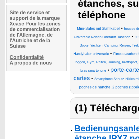
étanches, su
téléphone
Site de service et
support de la marque
Xcase Pour les zones
•
Mini-Safes mit Stahlkabel
de commercialisation
housse de
de l'Allemagne, de
•
ce
Universale Reisen Oberarm-Taschen
l'Autriche et de la
Suisse
Boote, Yachten, Camping, Reisen, Trek
•
Handyhalter universelle
Fitnesstaschen 
Confidentialité
A propos de nous
Joggen, Gym, Reiten, Running, Kraftsport
porte-cart
•
bras smartphone
cartes
•
Smartphone Schutz-Hüllen mi
poches de hanche, 2 poches zippé
(1) Télécharg
Bedienungsanle
étanche IPX7 po