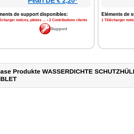
Pearl DE € 2,20*
ments de support disponibles:
Eléments de s
écharger notices, pilotes …
•
2 Contributions clients
1 Télécharger notic
Support
ase Produkte WASSERDICHTE SCHUTZHÜLL
ABLET