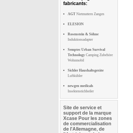
fabricants:
AGT
Nietmuttern Zangen
ELESION
Rosenstein & Söhne
Induktionsadapter
Semptec Urban Survival
Technology
Camping Zubehöre
Wohnmobil
Sichler Haushaltsgeräte
Luftkühler
newgen medicals
Insektenstichheiler
Site de service et
support de la marque
Xcase Pour les zones
de commercialisation
de l'Allemagne, de