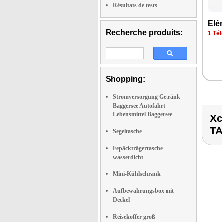
Résultats de tests
Elé
Recherche produits:
1 Tél
Shopping:
Stromversorgung Getränk
Baggersee Autofahrt
Lebensmittel Baggersee
Xc
T
Segeltasche
Fepäckträgertasche
wasserdicht
Mini-Kühlschrank
Aufbewahrungsbox mit
Deckel
Reisekoffer groß