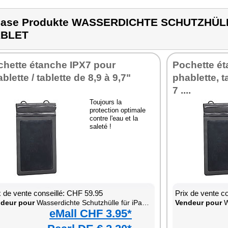
ase Produkte WASSERDICHTE SCHUTZHÜLL
ABLET
chette étanche IPX7 pour
Pochette ét
blette / tablette de 8,9 à 9,7"
phablette, 
7 ....
Toujours la
protection optimale
contre l'eau et la
saleté !
x de vente conseillé: CHF 59.95
Prix de vente c
deur pour
Wasserdichte Schutzhülle für iPad & Tablet
Vendeur pour
Wa
eMall CHF 3.95*