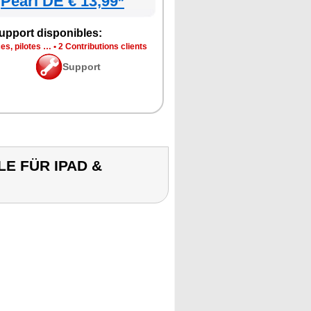
Pearl DE € 13,99*
upport disponibles:
es, pilotes …
•
2 Contributions clients
Support
E FÜR IPAD &