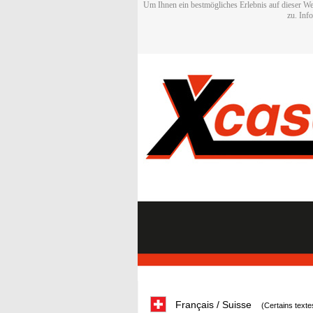
Um Ihnen ein bestmögliches Erlebnis auf dieser We
zu. Inf
Français / Suisse
(Certains texte